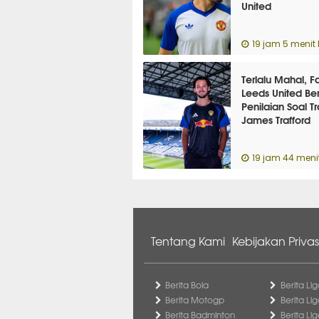
United
19 jam 5 menit 
Terlalu Mahal, F
Leeds United Ber
Penilaian Soal Tr
James Trafford
19 jam 44 menit
Tentang Kami
Kebijakan Privas
Berita Bola
Berita Lig
Berita Motogp
Berita Lig
Berita Badminton
Berita Li