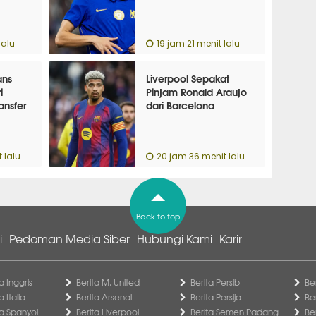
lalu
19 jam 21 menit lalu
ans
Liverpool Sepakat
i
Pinjam Ronald Araujo
ansfer
dari Barcelona
 lalu
20 jam 36 menit lalu
Back to top
i
Pedoman Media Siber
Hubungi Kami
Karir
a Inggris
Berita M. United
Berita Persib
Be
a Italia
Berita Arsenal
Berita Persija
Be
ga Spanyol
Berita Liverpool
Berita Semen Padang
Be