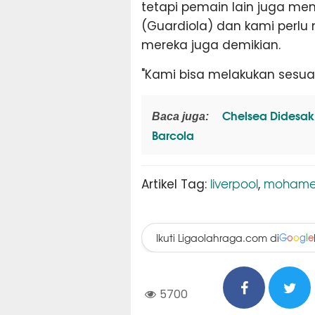
tetapi pemain lain juga me
(Guardiola) dan kami perlu 
mereka juga demikian.
"Kami bisa melakukan sesuat
Chelsea Didesak 
Baca juga:
Barcola
liverpool
mohame
Artikel Tag:
,
Ikuti Ligaolahraga.com di
G
o
o
g
l
e
5700