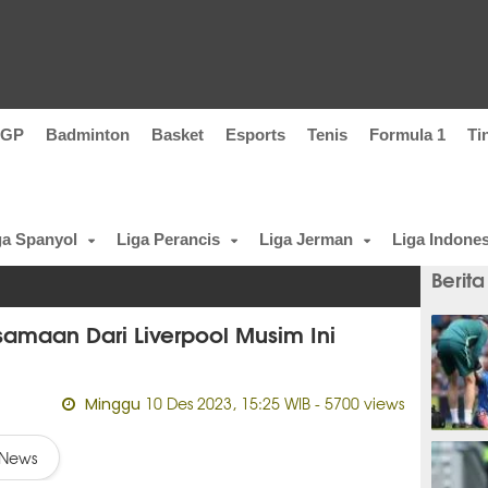
oGP
Badminton
Basket
Esports
Tenis
Formula 1
Ti
ga Spanyol
Liga Perancis
Liga Jerman
Liga Indones
Berita
amaan Dari Liverpool Musim Ini
10 Des 2023, 15:25 WIB
- 5700 views
Minggu
1 meni
News