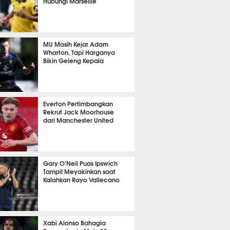
Hubungi Marseille
t 46 detik lalu
MU Masih Kejar Adam
Wharton, Tapi Harganya
Bikin Geleng Kepala
it 58 detik lalu
Everton Pertimbangkan
Rekrut Jack Moorhouse
dari Manchester United
it 42 detik lalu
Gary O'Neil Puas Ipswich
Tampil Meyakinkan saat
Kalahkan Rayo Vallecano
it 5 detik lalu
Xabi Alonso Bahagia