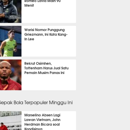
Romeo Lavia Main 90
Menit
2 menit lalu
Warisi Nomor Punggung
Griezmann, Ini Kata Kang-
In Lee
13 menit lalu
Rekrut Osimhen,
Tottenham Harus Jual Satu
Pemain Musim Panas Ini
15 menit lalu
 Sepak Bola Terpopuler Minggu Ini
Marselino Absen Lagi
Lawan Vietnam, John
Herdman Bicara soal
Kondisinya