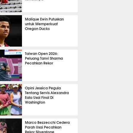
OLA
24522
Malique Ewin Putuskan
untuk Memperkuat
Oregon Ducks
481
Taiwan Open 2026:
Peluang Tanvi Sharma
Pecahkan Rekor
TON
3755
Opini Jessica Pegula
Tentang Servis Alexandra
Eala Usai Final Di
Washington
454
Marco Bezzecchi Cedera
Parah Usai Pecahkan
Rekor Silverstone