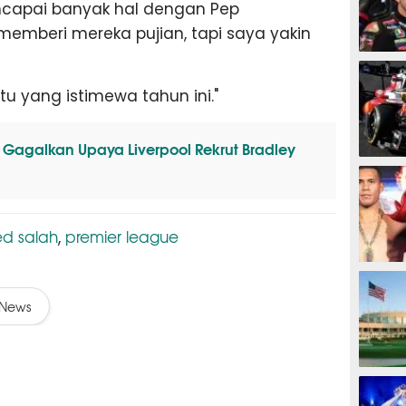
ncapai banyak hal dengan Pep
memberi mereka pujian, tapi saya yakin
MOTOG
u yang istimewa tahun ini."
Gagalkan Upaya Liverpool Rekrut Bradley
F1
d salah
premier league
,
TINJU
News
GOLF