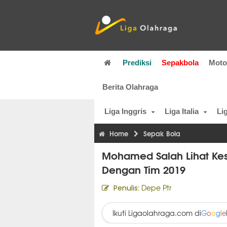
Prediksi
Sepakbola
Mot
Berita Olahraga
Liga Inggris
Liga Italia
Li
Home
Sepak Bola
Mohamed Salah Lihat Kes
Dengan Tim 2019
Depe Ptr
Penulis:
Ikuti Ligaolahraga.com di
G
o
o
g
l
e