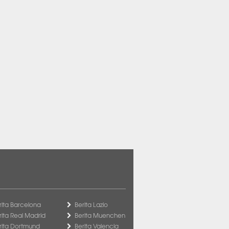
rita Barcelona
Berita Lazio
rita Real Madrid
Berita Muenchen
rita Dortmund
Berita Valencia