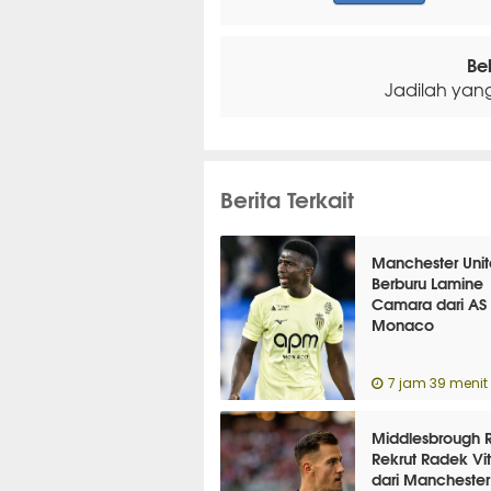
Be
Jadilah yan
Berita Terkait
Manchester Unit
Berburu Lamine
Camara dari AS
Monaco
7 jam 39 menit 
Middlesbrough 
Rekrut Radek Vi
dari Manchester