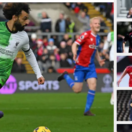
5 meni
14 men
29 men
32 men