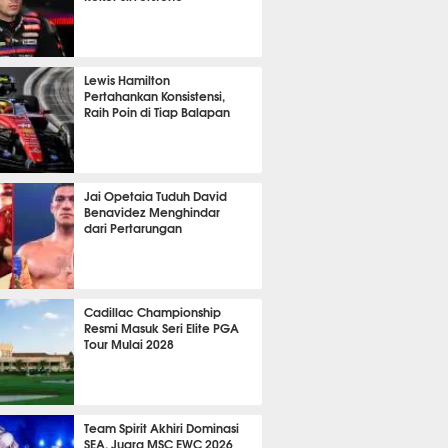
P
1305
Lewis Hamilton
Pertahankan Konsistensi,
Raih Poin di Tiap Balapan
715
Jai Opetaia Tuduh David
Benavidez Menghindar
dari Pertarungan
428
Cadillac Championship
Resmi Masuk Seri Elite PGA
Tour Mulai 2028
430
Team Spirit Akhiri Dominasi
SEA, Juara MSC EWC 2026