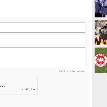
ESPORTS
OLAHRAG
160 karakter tersisa
PREDIKSI