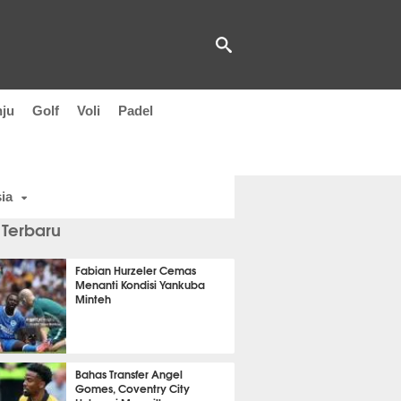
nju
Golf
Voli
Padel
ia
 Terbaru
Fabian Hurzeler Cemas
Menanti Kondisi Yankuba
Minteh
t 51 detik lalu
Bahas Transfer Angel
Gomes, Coventry City