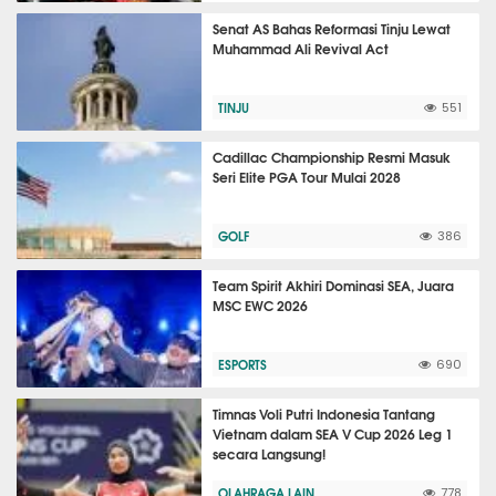
Senat AS Bahas Reformasi Tinju Lewat
Muhammad Ali Revival Act
TINJU
551
Cadillac Championship Resmi Masuk
Seri Elite PGA Tour Mulai 2028
GOLF
386
Team Spirit Akhiri Dominasi SEA, Juara
MSC EWC 2026
ESPORTS
690
Timnas Voli Putri Indonesia Tantang
Vietnam dalam SEA V Cup 2026 Leg 1
secara Langsung!
OLAHRAGA LAIN
778