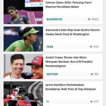
Taiwan Open 2026: Peluang Tanvi
Sharma Pecahkan Rekor
BADMINTON
3663
Alexandra Eala Siap Duel Kontra Naomi
Osaka Demi Final Di Washington
TENIS
530
Andai Casey Stoner dan Marc
Marquez Berduel, Bos LCR Prediksi
Pemenangnya
MOTOGP
851
Lewis Hamilton Pertahankan
Konsistensi, Raih Poin di Tiap Balapan
F1
677