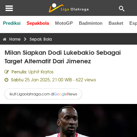
Prediksi
Sepakbola
MotoGP
Badminton
Basket
Esp
Liga Inggris
Liga Italia
Liga Spanyol
Liga Perancis
Li
Home
Sepak Bola
Milan Siapkan Dodi Lukebakio Sebagai
Target Alternatif Dari Jimenez
Uphit Kratos
Penulis:
25 Jan 2025, 21:00 WIB
- 622 views
Sabtu
Ikuti Ligaolahraga.com di
News
G
o
o
g
l
e