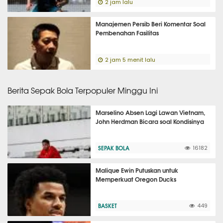
2 jam lalu
Manajemen Persib Beri Komentar Soal
Pembenahan Fasilitas
2 jam 5 menit lalu
Berita Sepak Bola Terpopuler Minggu Ini
Marselino Absen Lagi Lawan Vietnam,
John Herdman Bicara soal Kondisinya
SEPAK BOLA
16182
Malique Ewin Putuskan untuk
Memperkuat Oregon Ducks
BASKET
449