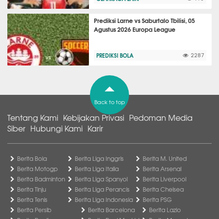
Prediksi Larne vs Saburtalo Tbilisi, 05
Agustus 2026 Europa League
PREDIKSI BOLA
2287
Back to top
Tentang Kami
Kebijakan Privasi
Pedoman Media
Siber
Hubungi Kami
Karir
Berita Bola
Berita Liga Inggris
Berita M. United
Berita Motogp
Berita Liga Italia
Berita Arsenal
Berita Badminton
Berita Liga Spanyol
Berita Liverpool
Berita Tinju
Berita Liga Perancis
Berita Chelsea
Berita Tenis
Berita Liga Indonesia
Berita PSG
Berita Persib
Berita Barcelona
Berita Lazio