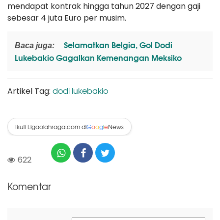
mendapat kontrak hingga tahun 2027 dengan gaji
sebesar 4 juta Euro per musim.
Selamatkan Belgia, Gol Dodi
Baca juga:
Lukebakio Gagalkan Kemenangan Meksiko
dodi lukebakio
Artikel Tag:
Ikuti Ligaolahraga.com di
News
G
o
o
g
l
e
622
Komentar