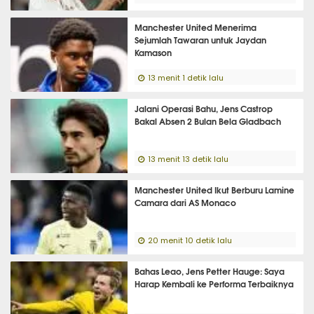
Manchester United Menerima
Sejumlah Tawaran untuk Jaydan
Kamason
13 menit 1 detik lalu
Jalani Operasi Bahu, Jens Castrop
Bakal Absen 2 Bulan Bela Gladbach
13 menit 13 detik lalu
Manchester United Ikut Berburu Lamine
Camara dari AS Monaco
20 menit 10 detik lalu
Bahas Leao, Jens Petter Hauge: Saya
Harap Kembali ke Performa Terbaiknya