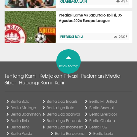
OLAHRAGA LAIN
494
Prediksi Larne vs Saburtalo Tbilisi, 05
Agustus 2026 Europa League
PREDIKSI BOLA
2308
Back to top
Tentang Kami
Kebijakan Privasi
Pedoman Media
Siber
Hubungi Kami
Karir
Berita Bola
Berita Liga Inggris
Berita M. United
Berita Motogp
Berita Liga Italia
Berita Arsenal
Berita Badminton
Berita Liga Spanyol
Berita Liverpool
Berita Tinju
Berita Liga Perancis
Berita Chelsea
Berita Tenis
Berita Liga Indonesia
Berita PSG
Berita Persib
Berita Barcelona
Berita Lazio