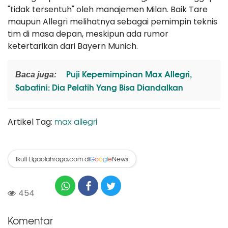
"tidak tersentuh" oleh manajemen Milan. Baik Tare
maupun Allegri melihatnya sebagai pemimpin teknis
tim di masa depan, meskipun ada rumor
ketertarikan dari Bayern Munich.
Puji Kepemimpinan Max Allegri,
Baca juga:
Sabatini: Dia Pelatih Yang Bisa Diandalkan
max allegri
Artikel Tag:
Ikuti Ligaolahraga.com di
News
G
o
o
g
l
e
454
Komentar