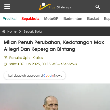
Prediksi
Sepakbola
MotoGP
Badminton
Basket
Esp
Liga Inggris
Liga Italia
Liga Spanyol
Liga Perancis
Li
Home
Sepak Bola
Milan Penuh Perubahan, Kedatangan Max
Allegri Dan Kepergian Bintang
Uphit Kratos
Penulis:
07 Jun 2025, 00:15 WIB
- 454 views
Sabtu
Ikuti Ligaolahraga.com di
News
G
o
o
g
l
e