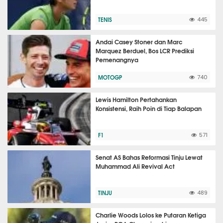
TENIS
445
Andai Casey Stoner dan Marc
Marquez Berduel, Bos LCR Prediksi
Pemenangnya
MOTOGP
740
Lewis Hamilton Pertahankan
Konsistensi, Raih Poin di Tiap Balapan
F1
571
Senat AS Bahas Reformasi Tinju Lewat
Muhammad Ali Revival Act
TINJU
489
Charlie Woods Lolos ke Putaran Ketiga