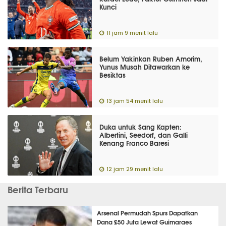
Kunci
11 jam 9 menit lalu
Belum Yakinkan Ruben Amorim,
Yunus Musah Ditawarkan ke
Besiktas
13 jam 54 menit lalu
Duka untuk Sang Kapten:
Albertini, Seedorf, dan Galli
Kenang Franco Baresi
12 jam 29 menit lalu
Berita Terbaru
Arsenal Permudah Spurs Dapatkan
Dana £50 Juta Lewat Guimaraes