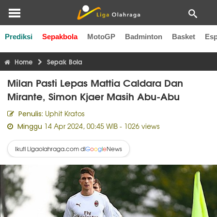
Prediksi
Sepakbola
MotoGP
Badminton
Basket
Esp
Liga Inggris
Liga Italia
Liga Spanyol
Liga Perancis
Li
Home
Sepak Bola
Milan Pasti Lepas Mattia Caldara Dan
Mirante, Simon Kjaer Masih Abu-Abu
Uphit Kratos
Penulis:
14 Apr 2024, 00:45 WIB
- 1026 views
Minggu
Ikuti Ligaolahraga.com di
News
G
o
o
g
l
e