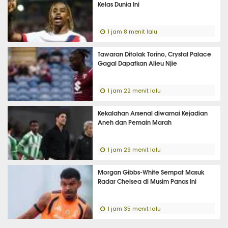
Kelas Dunia Ini
1 jam 8 menit lalu
Tawaran Ditolak Torino, Crystal Palace
Gagal Dapatkan Alieu Njie
1 jam 22 menit lalu
Kekalahan Arsenal diwarnai Kejadian
Aneh dan Pemain Marah
1 jam 29 menit lalu
Morgan Gibbs-White Sempat Masuk
Radar Chelsea di Musim Panas Ini
1 jam 35 menit lalu