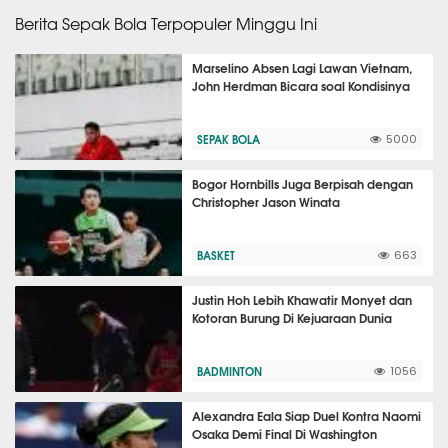
Berita Sepak Bola Terpopuler Minggu Ini
Marselino Absen Lagi Lawan Vietnam,
John Herdman Bicara soal Kondisinya
SEPAK BOLA
5000
Bogor Hornbills Juga Berpisah dengan
Christopher Jason Winata
BASKET
663
Justin Hoh Lebih Khawatir Monyet dan
Kotoran Burung Di Kejuaraan Dunia
BADMINTON
1056
Alexandra Eala Siap Duel Kontra Naomi
Osaka Demi Final Di Washington