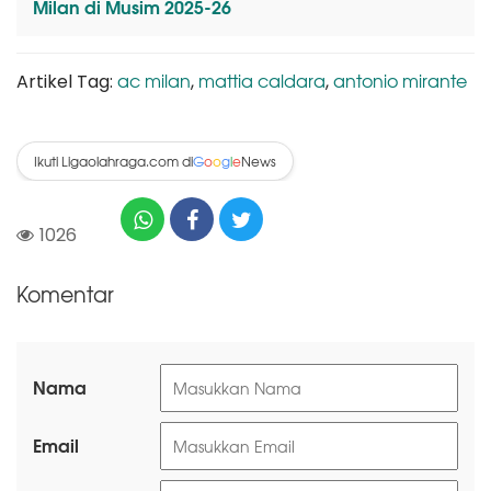
Milan di Musim 2025-26
ac milan
mattia caldara
antonio mirante
Artikel Tag:
,
,
Ikuti Ligaolahraga.com di
News
G
o
o
g
l
e
1026
Komentar
Nama
Email