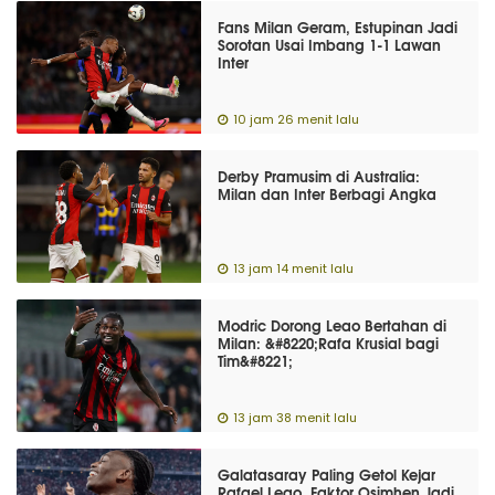
Fans Milan Geram, Estupinan Jadi
Sorotan Usai Imbang 1-1 Lawan
Inter
10 jam 26 menit lalu
Derby Pramusim di Australia:
Milan dan Inter Berbagi Angka
13 jam 14 menit lalu
Modric Dorong Leao Bertahan di
Milan: &#8220;Rafa Krusial bagi
Tim&#8221;
13 jam 38 menit lalu
Galatasaray Paling Getol Kejar
Rafael Leao, Faktor Osimhen Jadi