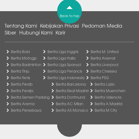
Back to top
Tentang Kami
Kebijakan Privasi
Pedoman Media
Siber
Hubungi Kami
Karir
Berita Bola
Berita Liga Inggris
Berita M. United
Berita Motogp
Berita Liga Italia
Berita Arsenal
Berita Badminton
Berita Liga Spanyol
Berita Liverpool
Berita Tinju
Berita Liga Perancis
Berita Chelsea
Berita Tenis
Berita Liga Indonesia
Berita PSG
Berita Persib
Berita Barcelona
Berita Lazio
Berita Persija
Berita Real Madrid
Berita Muenchen
Berita Semen Padang
Berita Dortmund
Berita Valencia
Berita Arema
Berita AC Milan
Berita A Madrid
Berita Persebaya
Berita AS Monaco
Berita M City