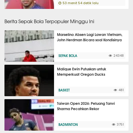
53 menit 54 detik lalu
Berita Sepak Bola Terpopuler Minggu Ini
Marselino Absen Lagi Lawan Vietnam,
John Herdman Bicara soal Kondisinya
SEPAK BOLA
24348
Malique Ewin Putuskan untuk
Memperkuat Oregon Ducks
BASKET
481
Taiwan Open 2026: Peluang Tanvi
Sharma Pecahkan Rekor
BADMINTON
3751