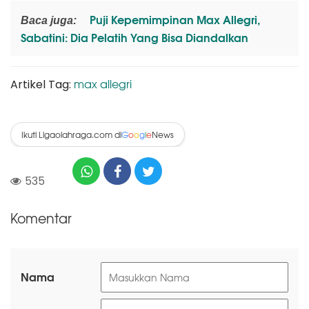
Puji Kepemimpinan Max Allegri,
Baca juga:
Sabatini: Dia Pelatih Yang Bisa Diandalkan
max allegri
Artikel Tag:
Ikuti Ligaolahraga.com di
News
G
o
o
g
l
e
535
Komentar
Nama