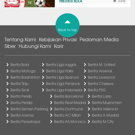
PREDIKSI BOLA
2316
Back to top
Tentang Kami
Kebijakan Privasi
Pedoman Media
Siber
Hubungi Kami
Karir
Berita Bola
Berita Liga Inggris
Berita M. United
Berita Motogp
Berita Liga Italia
Berita Arsenal
Berita Badminton
Berita Liga Spanyol
Berita Liverpool
Berita Tinju
Berita Liga Perancis
Berita Chelsea
Berita Tenis
Berita Liga Indonesia
Berita PSG
Berita Persib
Berita Barcelona
Berita Lazio
Berita Persija
Berita Real Madrid
Berita Muenchen
Berita Semen Padang
Berita Dortmund
Berita Valencia
Berita Arema
Berita AC Milan
Berita A Madrid
Berita Persebaya
Berita AS Monaco
Berita M City