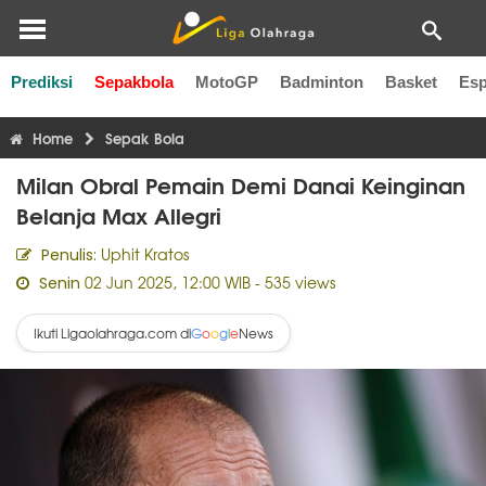
Prediksi
Sepakbola
MotoGP
Badminton
Basket
Esp
Liga Inggris
Liga Italia
Liga Spanyol
Liga Perancis
Li
Home
Sepak Bola
Milan Obral Pemain Demi Danai Keinginan
Belanja Max Allegri
Uphit Kratos
Penulis:
02 Jun 2025, 12:00 WIB
- 535 views
Senin
Ikuti Ligaolahraga.com di
News
G
o
o
g
l
e