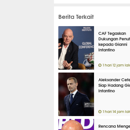
Berita Terkait
CAF Tegaskan
Dukungan Penu
kepada Gianni
Infantino
1 hari 12 jam lal
Aleksander Cefe
Siap Hadang Gi
Infantino
1 hari 14 jam la
Rencana Menge