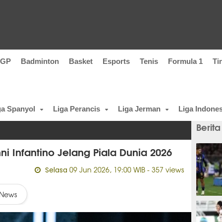
oGP
Badminton
Basket
Esports
Tenis
Formula 1
Ti
ga Spanyol
Liga Perancis
Liga Jerman
Liga Indones
Berita
ni Infantino Jelang Piala Dunia 2026
09 Jun 2026, 19:00 WIB
- 357 views
Selasa
News
19 men