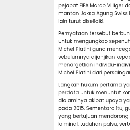
pejabat FIFA Marco Villiger
mantan Jaksa Agung Swiss M
lain turut diselidiki.
Pernyataan tersebut berbuny
untuk mengungkap sepenuhn
Michel Platini guna mencega
sebelumnya dijanjikan kepa
menargetkan individu-indiv
Michel Platini dari persainga
Langkah hukum pertama yang
perdata untuk menuntut kom
dialaminya akibat upaya y
pada 2015. Sementara itu, 
yang bertujuan mendorong p
kriminal, tuduhan palsu, ser