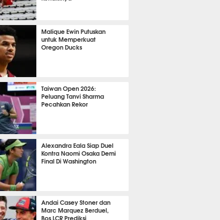
OLA
20629
Malique Ewin Putuskan
untuk Memperkuat
Oregon Ducks
466
Taiwan Open 2026:
Peluang Tanvi Sharma
Pecahkan Rekor
TON
3717
Alexandra Eala Siap Duel
Kontra Naomi Osaka Demi
Final Di Washington
542
Andai Casey Stoner dan
Marc Marquez Berduel,
Bos LCR Prediksi