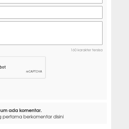
160 karakter tersisa
lum ada komentar.
g pertama berkomentar disini