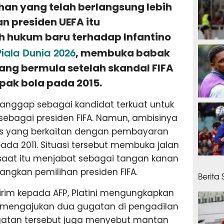
ihan yang telah berlangsung lebih
n presiden UEFA itu
hukum baru terhadap Infantino
1 jam 
Piala Dunia 2026
, membuka babak
yang bermula setelah skandal FIFA
ak bola pada 2015.
dianggap sebagai kandidat terkuat untuk
1 jam
sebagai presiden FIFA. Namun, ambisinya
sus yang berkaitan dengan pembayaran
pada 2011. Situasi tersebut membuka jalan
g saat itu menjabat sebagai tangan kanan
1 jam 
nangkan pemilihan presiden FIFA.
Berita
rim kepada AFP, Platini mengungkapkan
 mengajukan dua gugatan di pengadilan
gugatan tersebut juga menyebut mantan