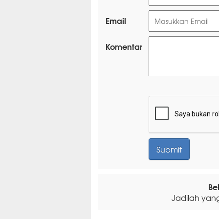
Email
Komentar
Be
Jadilah yan