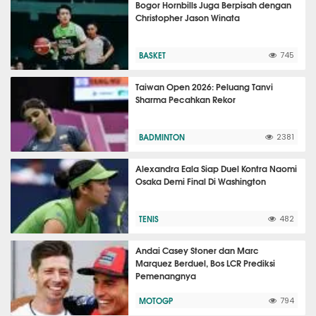
Bogor Hornbills Juga Berpisah dengan
Christopher Jason Winata
BASKET
745
Taiwan Open 2026: Peluang Tanvi
Sharma Pecahkan Rekor
BADMINTON
2381
Alexandra Eala Siap Duel Kontra Naomi
Osaka Demi Final Di Washington
TENIS
482
Andai Casey Stoner dan Marc
Marquez Berduel, Bos LCR Prediksi
Pemenangnya
MOTOGP
794