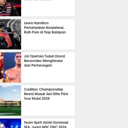
P
1196
Lewis Hamilton
Pertahankan Konsistensi,
Raih Poin di Tiap Balapan
695
Jai Opetaia Tuduh David
Benavidez Menghindar
dari Pertarungan
396
Cadillac Championship
Resmi Masuk Seri Elite PGA
Tour Mulai 2028
406
Team Spirit Akhiri Dominasi
SEA, Juara MSC EWC 2026