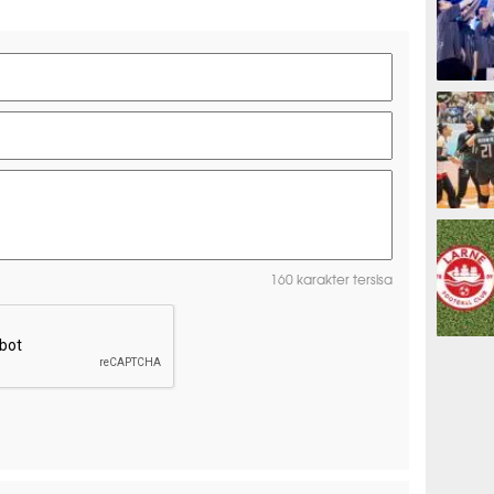
ESPORTS
OLAHRAG
160 karakter tersisa
PREDIKSI