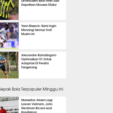
Leverkusen Bikin Inter Sulit
Dapatkan Moussa Diaby
it 3 detik lalu
Yann Bisseck: Kami Ingin
Menangi Semua Trofi
Musim Ini
it 15 detik lalu
Alexandre Ramalingom
Optimalkan TC Untuk
Adaptasi Di Persita
Tangerang
it 21 detik lalu
 Sepak Bola Terpopuler Minggu Ini
Marselino Absen Lagi
Lawan Vietnam, John
Herdman Bicara soal
Kondisinya