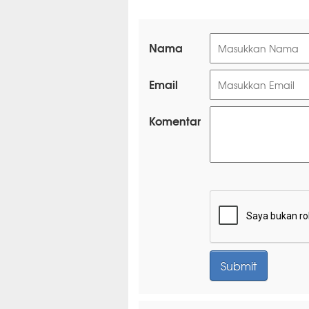
Nama
Email
Komentar