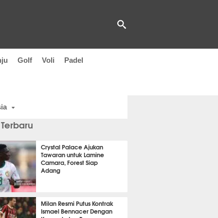
nju
Golf
Voli
Padel
ia
 Terbaru
Crystal Palace Ajukan
Tawaran untuk Lamine
Camara, Forest Siap
Adang
t 39 detik lalu
Milan Resmi Putus Kontrak
Ismael Bennacer Dengan