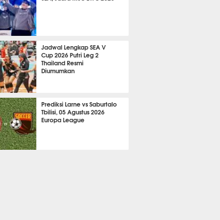
725
Jadwal Lengkap SEA V
Cup 2026 Putri Leg 2
Thailand Resmi
Diumumkan
A LAIN
479
Prediksi Larne vs Saburtalo
Tbilisi, 05 Agustus 2026
Europa League
 BOLA
2302