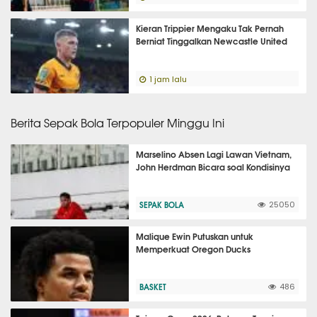
Kieran Trippier Mengaku Tak Pernah
Berniat Tinggalkan Newcastle United
1 jam lalu
Berita Sepak Bola Terpopuler Minggu Ini
Marselino Absen Lagi Lawan Vietnam,
John Herdman Bicara soal Kondisinya
SEPAK BOLA
25050
Malique Ewin Putuskan untuk
Memperkuat Oregon Ducks
BASKET
486