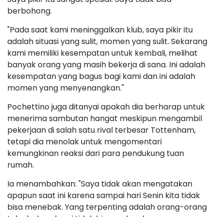
berbohong.
"Pada saat kami meninggalkan klub, saya pikir itu
adalah situasi yang sulit, momen yang sulit. Sekarang
kami memiliki kesempatan untuk kembali, melihat
banyak orang yang masih bekerja di sana. Ini adalah
kesempatan yang bagus bagi kami dan ini adalah
momen yang menyenangkan."
Pochettino juga ditanyai apakah dia berharap untuk
menerima sambutan hangat meskipun mengambil
pekerjaan di salah satu rival terbesar Tottenham,
tetapi dia menolak untuk mengomentari
kemungkinan reaksi dari para pendukung tuan
rumah.
Ia menambahkan: "Saya tidak akan mengatakan
apapun saat ini karena sampai hari Senin kita tidak
bisa menebak. Yang terpenting adalah orang-orang