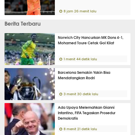
8 jam 26 menit lalu
Berita Terbaru
Norwich City Hancurkan MK Dons 4-1,
Mohamed Toure Cetak Gol Kilat
1 menit 44 detik lalu
Barcelona Semakin Yakin Bisa
Mendatangkan Rodri
3 menit 30 detik lalu
Ada Upaya Melemahkan Gianni
Infantino, FIFA Tegaskan Prosedur
Demokratis
8 menit 21 detik lalu