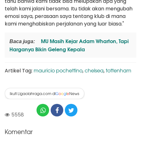
tahu bahwa kami tidak bisa melupakan apa yang
telah kami jalani bersama. Itu tidak akan mengubah
emosi saya, perasaan saya tentang klub di mana
kami menghabiskan perjalanan yang luar biasa."
MU Masih Kejar Adam Wharton, Tapi
Baca juga:
Harganya Bikin Geleng Kepala
mauricio pochettino
chelsea
tottenham
Artikel Tag:
,
,
Ikuti Ligaolahraga.com di
News
G
o
o
g
l
e
5558
Komentar