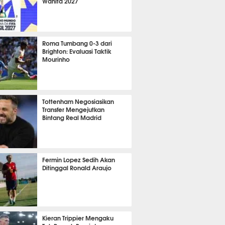
Wanita 2027
t 25 detik lalu
Roma Tumbang 0-3 dari
Brighton: Evaluasi Taktik
Mourinho
t 58 detik lalu
Tottenham Negosiasikan
Transfer Mengejutkan
Bintang Real Madrid
nit 55 detik lalu
Fermin Lopez Sedih Akan
Ditinggal Ronald Araujo
nit 28 detik lalu
Kieran Trippier Mengaku