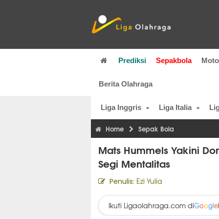
Prediksi
Sepakbola
Mot
Berita Olahraga
Liga Inggris
Liga Italia
Li
Home
Sepak Bola
Mats Hummels Yakini Do
Segi Mentalitas
Ezi Yulia
Penulis:
Ikuti Ligaolahraga.com di
G
o
o
g
l
e