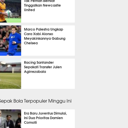
Tak Pernah Berniat
Tinggalkan Newcastle
United
it 23 detik lalu
Marco Palestra Ungkap
Cara Xabi Alonso
Meyakinkannya Gabung
Chelsea
it 16 detik lalu
Racing Santander
Sepakati Transfer Julen
Agirrezabala
5 menit lalu
 Sepak Bola Terpopuler Minggu Ini
Era Baru Juventus Dimulai,
Ini Dua Prioritas Damien
Comolli