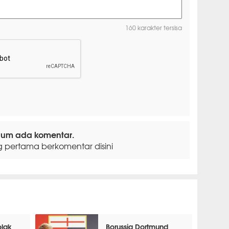
160 karakter tersisa
lum ada komentar.
g pertama berkomentar disini
olak
Borussia Dortmund