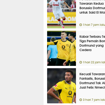
Tawaran Kedua
Borussia Dortmu
untuk Said El Ma
1 hari 7 jam lal
Kabar Terbaru Te
Tiga Pemain Bor
Dortmund yang
Cedera
1 hari 22 jam la
Kecuali Tawara
Fantastis, Boruss
Dortmund Tak A
Jual Felix Nmec
3 hari 7 jam lal