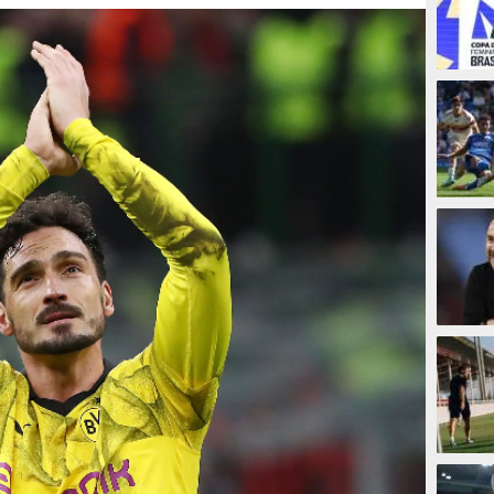
8 meni
8 meni
26 me
30 me