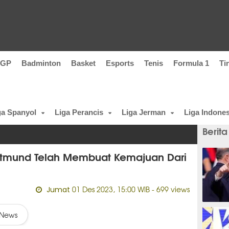
oGP
Badminton
Basket
Esports
Tenis
Formula 1
Ti
ga Spanyol
Liga Perancis
Liga Jerman
Liga Indones
Berita
rtmund Telah Membuat Kemajuan Dari
01 Des 2023, 15:00 WIB
- 699 views
Jumat
1 meni
News