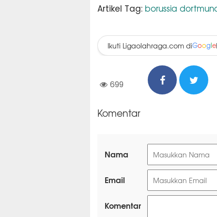
borussia dortmun
Artikel Tag:
Ikuti Ligaolahraga.com di
G
o
o
g
l
e
699
Komentar
Nama
Email
Komentar