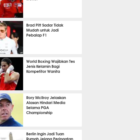
P
3778
Brad Pitt Sadar Tidak
Mudah untuk Jadi
Pebalap F1
4665
World Boxing Wajibkan Tes
Jenis Kelamin Bagi
Kompetitor Wanita
1727
Rory McIlroy Jelaskan
Alasan Hindari Media
Selama PGA
Championship
2004
Berlin Ingin Jadi Tuan
Rumah Jelang Peringatan