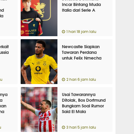
Incar Bintang Muda
nd
Italia dari Serie A
la
u
1 hari 18 jam lalu
rkait
Newcastle Siapkan
ussia
Tawaran Perdana
untuk Felix Nmecha
lu
2 hari 6 jam lalu
nnya
Usai Tawarannya
ia
Ditolak, Bos Dortmund
kan
Bungkam Soal Rumor
ha
Said El Mala
u
3 hari 5 jam lalu