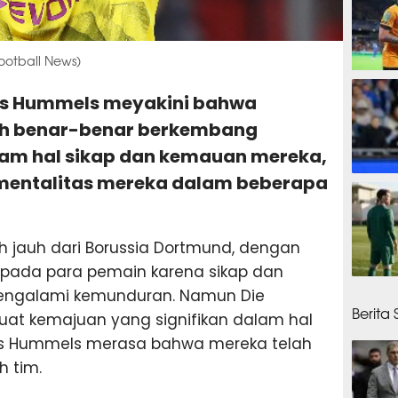
ootball News)
53 men
ats Hummels meyakini bahwa
ah benar-benar berkembang
lam hal sikap dan kemauan mereka,
a mentalitas mereka dalam beberapa
55 men
h jauh dari Borussia Dortmund, dengan
kepada para pemain karena sikap dan
1 jam 
engalami kemunduran. Namun Die
Berita
uat kemajuan yang signifikan dalam hal
ats Hummels merasa bahwa mereka telah
 tim.