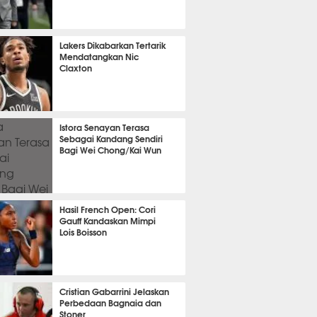
OLA
11711
Lakers Dikabarkan Tertarik
Mendatangkan Nic
Claxton
2991
Istora Senayan Terasa
Sebagai Kandang Sendiri
Bagi Wei Chong/Kai Wun
TON
2795
Hasil French Open: Cori
Gauff Kandaskan Mimpi
Lois Boisson
3006
Cristian Gabarrini Jelaskan
Perbedaan Bagnaia dan
Stoner