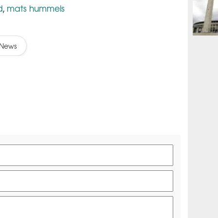
d
mats hummels
,
OLAHRAG
News