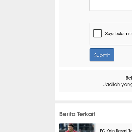
Be
Jadilah yan
Berita Terkait
FC Koln Resmi T