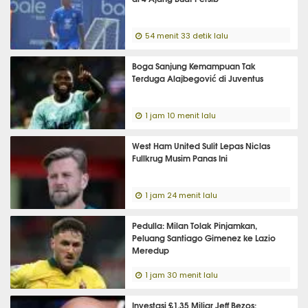
54 menit 33 detik lalu
Boga Sanjung Kemampuan Tak
Terduga Alajbegović di Juventus
1 jam 10 menit lalu
West Ham United Sulit Lepas Niclas
Fullkrug Musim Panas Ini
1 jam 24 menit lalu
Pedulla: Milan Tolak Pinjamkan,
Peluang Santiago Gimenez ke Lazio
Meredup
1 jam 30 menit lalu
Investasi £1,35 Miliar Jeff Bezos: