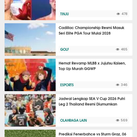
TINJU
478
Cadillac Championship Resmi Masuk
Seri Elite PGA Tour Mulai 2028
GOLF
465
Hemat Revamp MLBB x Jujutsu Kaisen,
Top Up Murah GGWP
ESPORTS
346
Jadwal Lengkap SEA V Cup 2026 Putri
Leg 2 Thailand Resmi Diumumkan
OLAHRAGA LAIN
569
Prediksi Fenerbahce vs Sturm Graz, 06