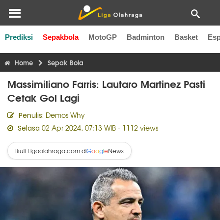
Prediksi
Sepakbola
MotoGP
Badminton
Basket
Esp
Liga Inggris
Liga Italia
Liga Spanyol
Liga Perancis
Li
Home
Sepak Bola
Massimiliano Farris: Lautaro Martinez Pasti
Cetak Gol Lagi
Demos Why
Penulis:
02 Apr 2024, 07:13 WIB
- 1112 views
Selasa
Ikuti Ligaolahraga.com di
News
G
o
o
g
l
e