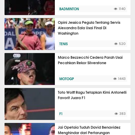
BADMINTON
1140
Opini Jessica Pegula Tentang Servis
Alexandra Eala Usai Final Di
Washington
TENIS
520
Marco Bezzecchi Cedera Parah Usai
Pecahkan Rekor Silverstone
MOTOGP
1443
Toto Wolff Ragu Tetapkan Kimi Antonelli
Favorit Juara F1
F1
383
Jai Opetaia Tuduh David Benavidez
Menghindar dari Pertarungan