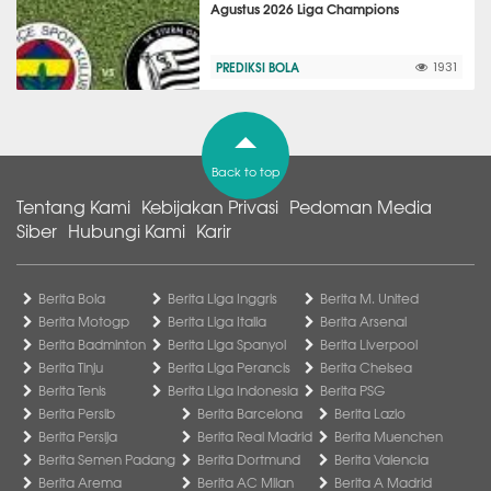
Agustus 2026 Liga Champions
PREDIKSI BOLA
1931
Back to top
Tentang Kami
Kebijakan Privasi
Pedoman Media
Siber
Hubungi Kami
Karir
Berita Bola
Berita Liga Inggris
Berita M. United
Berita Motogp
Berita Liga Italia
Berita Arsenal
Berita Badminton
Berita Liga Spanyol
Berita Liverpool
Berita Tinju
Berita Liga Perancis
Berita Chelsea
Berita Tenis
Berita Liga Indonesia
Berita PSG
Berita Persib
Berita Barcelona
Berita Lazio
Berita Persija
Berita Real Madrid
Berita Muenchen
Berita Semen Padang
Berita Dortmund
Berita Valencia
Berita Arema
Berita AC Milan
Berita A Madrid