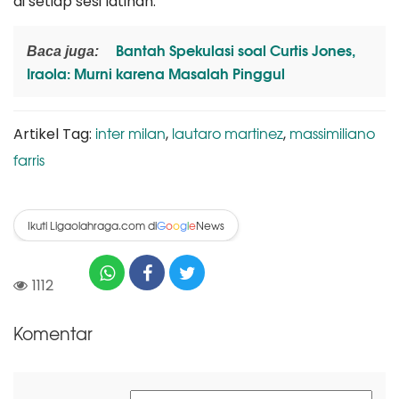
di setiap sesi latihan."
Bantah Spekulasi soal Curtis Jones,
Baca juga:
Iraola: Murni karena Masalah Pinggul
inter milan
lautaro martinez
massimiliano
Artikel Tag:
,
,
farris
Ikuti Ligaolahraga.com di
News
G
o
o
g
l
e
1112
Komentar