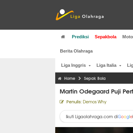
Prediksi
Sepakbola
Mot
Berita Olahraga
Liga Inggris
Liga Italia
Li
Home
Sepak Bola
Martin Odegaard Puji Per
Demos Why
Penulis:
Ikuti Ligaolahraga.com di
G
o
o
g
l
e