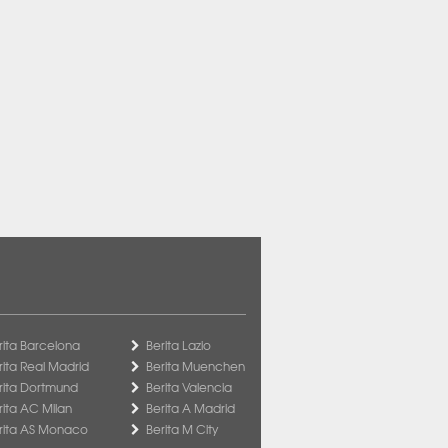
rita Barcelona
Berita Lazio
rita Real Madrid
Berita Muenchen
rita Dortmund
Berita Valencia
rita AC Milan
Berita A Madrid
rita AS Monaco
Berita M City