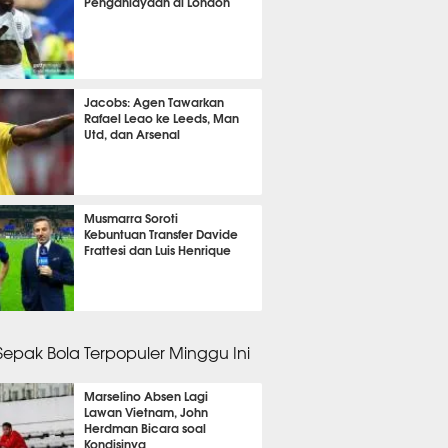
Penganiayaan di London
it 30 detik lalu
Jacobs: Agen Tawarkan
Rafael Leao ke Leeds, Man
Utd, dan Arsenal
it 53 detik lalu
Musmarra Soroti
Kebuntuan Transfer Davide
Frattesi dan Luis Henrique
it 37 detik lalu
 Sepak Bola Terpopuler Minggu Ini
Marselino Absen Lagi
Lawan Vietnam, John
Herdman Bicara soal
Kondisinya