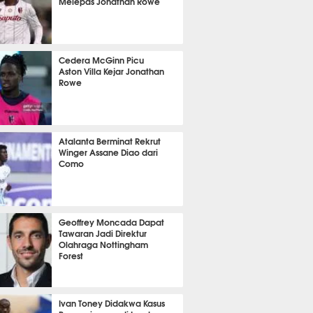
Melepas Jonathan Rowe
t 20 detik lalu
Cedera McGinn Picu
Aston Villa Kejar Jonathan
Rowe
it 14 detik lalu
Atalanta Berminat Rekrut
Winger Assane Diao dari
Como
it 16 detik lalu
Geoffrey Moncada Dapat
Tawaran Jadi Direktur
Olahraga Nottingham
Forest
it 22 detik lalu
Ivan Toney Didakwa Kasus