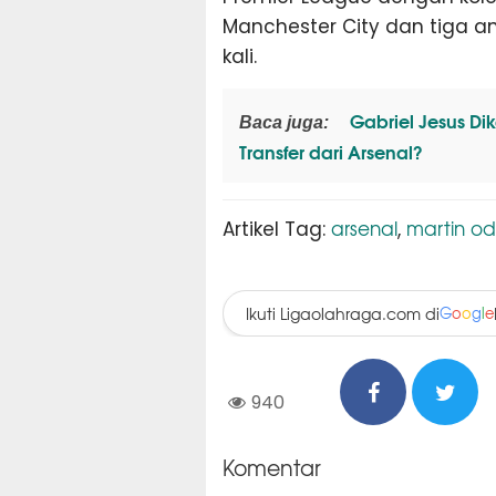
Manchester City dan tiga an
kali.
Gabriel Jesus Di
Baca juga:
Transfer dari Arsenal?
arsenal
martin o
Artikel Tag:
,
Ikuti Ligaolahraga.com di
G
o
o
g
l
e
940
Komentar