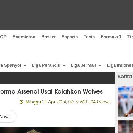
oGP
Badminton
Basket
Esports
Tenis
Formula 1
Ti
ga Spanyol
Liga Perancis
Liga Jerman
Liga Indones
Berita
forma Arsenal Usai Kalahkan Wolves
21 Apr 2024, 07:19 WIB
- 940 views
Minggu
News
1 meni