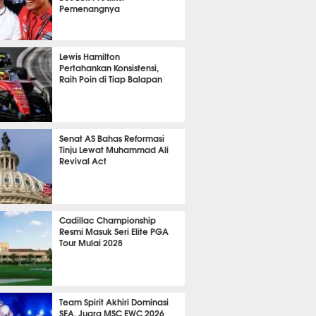
Pemenangnya
P
834
Lewis Hamilton
Pertahankan Konsistensi,
Raih Poin di Tiap Balapan
655
Senat AS Bahas Reformasi
Tinju Lewat Muhammad Ali
Revival Act
542
Cadillac Championship
Resmi Masuk Seri Elite PGA
Tour Mulai 2028
372
Team Spirit Akhiri Dominasi
SEA, Juara MSC EWC 2026