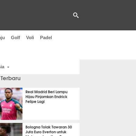
nju
Golf
Voli
Padel
ia
 Terbaru
Real Madrid Beri Lampu
Hijau Pinjamkan Endrick
Felipe Lagi
t 34 detik lalu
Bologna Tolak Tawaran 30
Juta Euro Everton untuk