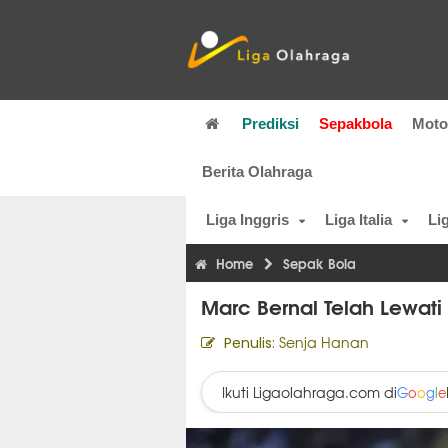
Prediksi
Sepakbola
Mot
Berita Olahraga
Liga Inggris
Liga Italia
Li
Home
Sepak Bola
Marc Bernal Telah Lewa
Senja Hanan
Penulis:
Ikuti Ligaolahraga.com di
G
o
o
g
l
e