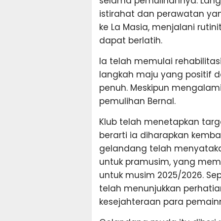
selama pemulihannya. Lang
istirahat dan perawatan yan
ke La Masia, menjalani rutin
dapat berlatih.
Ia telah memulai rehabilita
langkah maju yang positif
penuh. Meskipun mengalami
pemulihan Bernal.
Klub telah menetapkan targ
berarti ia diharapkan kemb
gelandang telah menyataka
untuk pramusim, yang memu
untuk musim 2025/2026. Sepe
telah menunjukkan perhat
kesejahteraan para pemainn