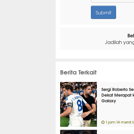
Be
Jadilah yan
Berita Terkait
Sergi Roberto S
Dekat Merapat 
Galaxy
1 jam 14 menit l