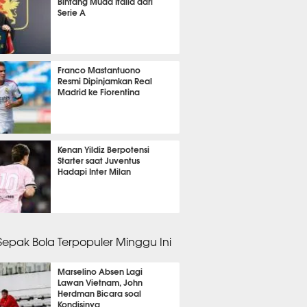
Bintang Muda Italia dari
Serie A
nit 45 detik lalu
Franco Mastantuono
Resmi Dipinjamkan Real
Madrid ke Fiorentina
it 4 detik lalu
Kenan Yildiz Berpotensi
Starter saat Juventus
Hadapi Inter Milan
it 37 detik lalu
 Sepak Bola Terpopuler Minggu Ini
Marselino Absen Lagi
Lawan Vietnam, John
Herdman Bicara soal
Kondisinya