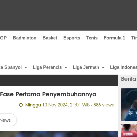
oGP
Badminton
Basket
Esports
Tenis
Formula 1
Ti
ga Spanyol
Liga Perancis
Liga Jerman
Liga Indones
Berita
ti Fase Pertama Penyembuhannya
10 Nov 2024, 21:01 WIB
- 886 views
Minggu
News
14 men