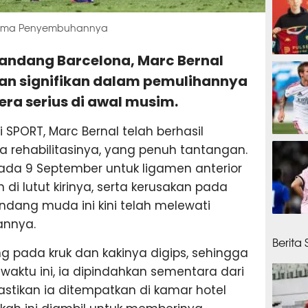
ertama Penyembuhannya
elandang Barcelona, Marc Bernal
40 me
n signifikan dalam pemulihannya
ra serius di awal musim.
 SPORT, Marc Bernal telah berhasil
41 men
 rehabilitasinya, yang penuh tantangan.
pada 9 September untuk ligamen anterior
di lutut kirinya, serta kerusakan pada
ndang muda ini kini telah melewati
annya.
48 men
Berita
g pada kruk dan kakinya digips, sehingga
 waktu ini, ia dipindahkan sementara dari
stikan ia ditempatkan di kamar hotel