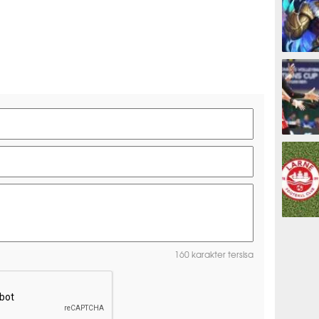
ESPORTS
OLAHRAG
PREDIKSI
160 karakter tersisa