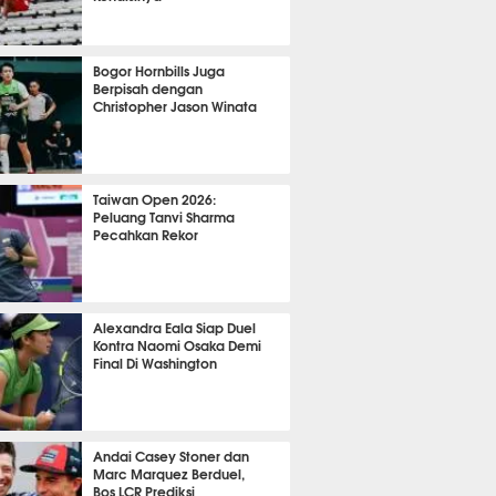
OLA
11358
Bogor Hornbills Juga
Berpisah dengan
Christopher Jason Winata
780
Taiwan Open 2026:
Peluang Tanvi Sharma
Pecahkan Rekor
TON
3072
Alexandra Eala Siap Duel
Kontra Naomi Osaka Demi
Final Di Washington
509
Andai Casey Stoner dan
Marc Marquez Berduel,
Bos LCR Prediksi