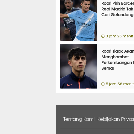
Rodri Pilih Barce
Real Madrid Tak
Cari Gelandang
3 jam 26 menit 
Rodri Tidak Aka
Menghambat
Perkembangan 
Bernal
5 jam 56 menit 
Tentang Kami
Kebijakan Privas