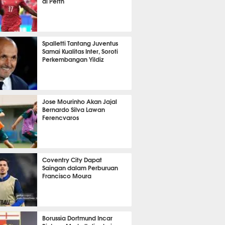
di Perth
it 14 detik lalu
Spalletti Tantang Juventus
Samai Kualitas Inter, Soroti
Perkembangan Yildiz
it 44 detik lalu
Jose Mourinho Akan Jajal
Bernardo Silva Lawan
Ferencvaros
it 2 detik lalu
Coventry City Dapat
Saingan dalam Perburuan
Francisco Moura
it 5 detik lalu
Borussia Dortmund Incar