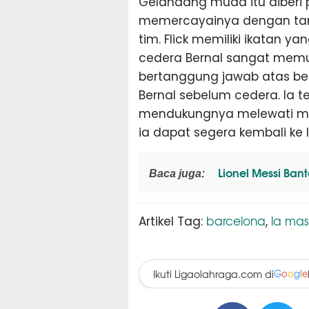
Gelandang muda itu diberi p
memercayainya dengan tan
tim. Flick memiliki ikatan
cedera Bernal sangat memu
bertanggung jawab atas beb
Bernal sebelum cedera. Ia t
mendukungnya melewati masa
ia dapat segera kembali ke
Lionel Messi Ban
Baca juga:
barcelona
la mas
Artikel Tag:
,
Ikuti Ligaolahraga.com di
G
o
o
g
l
e