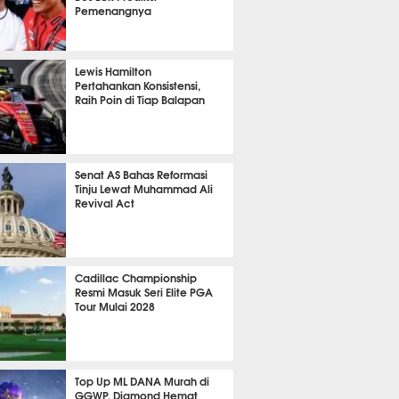
Pemenangnya
P
826
Lewis Hamilton
Pertahankan Konsistensi,
Raih Poin di Tiap Balapan
646
Senat AS Bahas Reformasi
Tinju Lewat Muhammad Ali
Revival Act
536
Cadillac Championship
Resmi Masuk Seri Elite PGA
Tour Mulai 2028
363
Top Up ML DANA Murah di
GGWP, Diamond Hemat