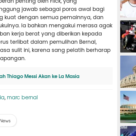
eran penting oleh Flick, yang
ggung jawab sebagai poros awal bagi
 yang kuat dengan semua pemainnya, dan
MOTOG
kulnya. Ia bahkan mengakui merasa agak
an kerja berat yang diberikan kepada
erus terlibat dalam pemulihan Bernal,
 sulit ini, karena sang pelatih berharap
F1
 lapangan.
tah Thiago Messi Akan ke La Masia
TINJU
ia
marc bernal
,
News
GOLF