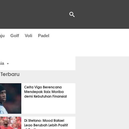
nju
Golf
Voli
Padel
ia
 Terbaru
Celta Vigo Berencana
Mendepak Ilaix Moriba
demi Kebutuhan Finansial
it 48 detik lalu
Di Stefano: Mood Rafael
Leao Berubah Lebih Positif