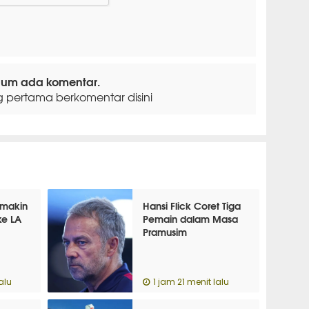
lum ada komentar.
g pertama berkomentar disini
emakin
Hansi Flick Coret Tiga
ke LA
Pemain dalam Masa
Pramusim
alu
1 jam 21 menit lalu