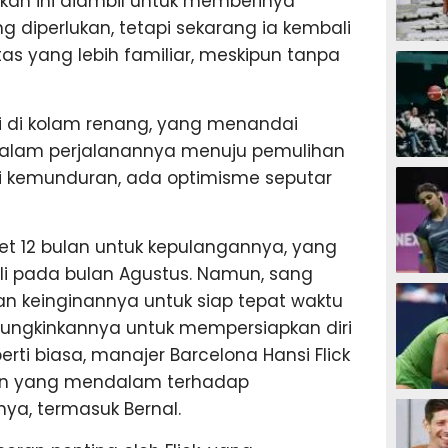
kah ini diambil untuk memberinya
g diperlukan, tetapi sekarang ia kembali
SEPAK B
itas yang lebih familiar, meskipun tanpa
si di kolam renang, yang menandai
 dalam perjalanannya menuju pemulihan
BASKET
 kemunduran, ada optimisme seputar
et 12 bulan untuk kepulangannya, yang
ali pada bulan Agustus. Namun, sang
BADMIN
n keinginannya untuk siap tepat waktu
ngkinkannya untuk mempersiapkan diri
rti biasa, manajer Barcelona Hansi Flick
ian yang mendalam terhadap
TENIS
ya, termasuk Bernal.