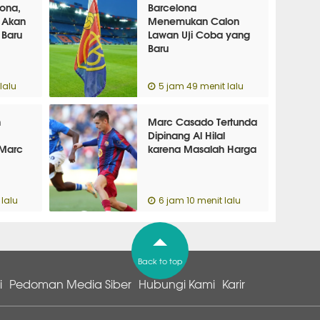
lona,
Barcelona
 Akan
Menemukan Calon
 Baru
Lawan Uji Coba yang
Baru
lalu
5 jam 49 menit lalu
n
Marc Casado Tertunda
Dipinang Al Hilal
Marc
karena Masalah Harga
lalu
6 jam 10 menit lalu
Back to top
i
Pedoman Media Siber
Hubungi Kami
Karir