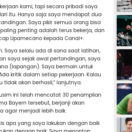
ekerjaan kami, tapi secara pribadi saya
 dari itu. Hanya saja saya mendapat dua
SEPAK B
andingan. Saya pikir semua orang bisa
aling penting adalah terus bekerja, dan
 ucap Upamecano kepada Canal+.
BASKET
 Saya selalu ada di sana saat latihan,
n saya sejak awal pertandingan, saya
sana (lapangan). Saya bermain untuk
da kritik dalam setiap pekerjaan. Kalau
u tidak akan berhasil,” lanjutnya.
BADMIN
im ini telah mencatat 30 penampilan
a Bayern tersebut, berjanji akan
agar menjadi lebih baik.
TENIS
s apa yang saya lakukan dengan baik
akukan dengan baik. Saya menonton