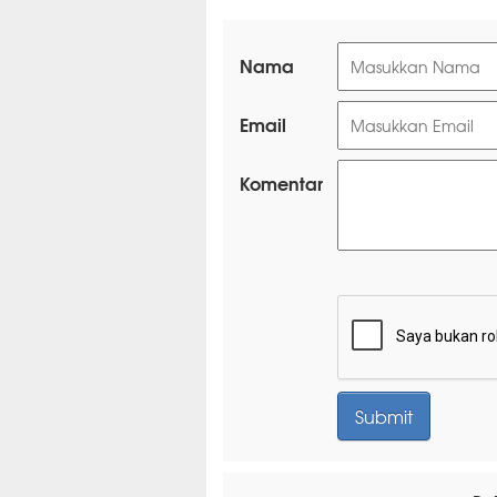
Nama
Email
Komentar