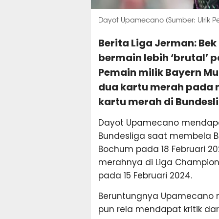
Dayot Upamecano (Sumber: Ulrik Pe
Berita Liga Jerman: Be
bermain lebih ‘brutal’
Pemain milik Bayern Mu
dua kartu merah pada 
kartu merah di Bundesl
Dayot Upamecano mendapat k
Bundesliga saat membela B
Bochum pada 18 Februari 20
merahnya di Liga Champion
pada 15 Februari 2024.
Beruntungnya Upamecano me
pun rela mendapat kritik dar