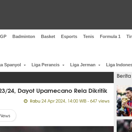
oGP
Badminton
Basket
Esports
Tenis
Formula 1
Ti
ga Spanyol
Liga Perancis
Liga Jerman
Liga Indones
Berita
023/24, Dayot Upamecano Rela Dikritik
24 Apr 2024, 14:00 WIB
- 647 views
Rabu
News
baru 