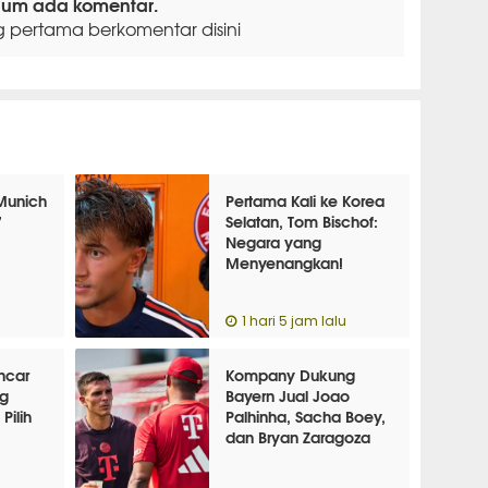
lum ada komentar.
g pertama berkomentar disini
 Munich
Pertama Kali ke Korea
7
Selatan, Tom Bischof:
Negara yang
Menyenangkan!
u
1 hari 5 jam lalu
ncar
Kompany Dukung
ng
Bayern Jual Joao
Pilih
Palhinha, Sacha Boey,
dan Bryan Zaragoza