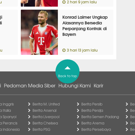
lu
2 hari 9 jam lalu
i
Konrad Laimer Ungkap
i
Alasannya Bersedia
Perpanjang Kontrak di
Bayern
lu
3 hari 13 jam lalu
Back to top
i
Pedoman Media Siber
Hubungi Kami
Karir
a Inggris
Berita M. United
Berita Persib
Be
a Italia
Berita Arsenal
Berita Persija
Be
ga Spanyol
Berita Liverpool
Berita Semen Padang
Be
ga Perancis
Berita Chelsea
Berita Arema
Be
ga Indonesia
Berita PSG
Berita Persebaya
Be