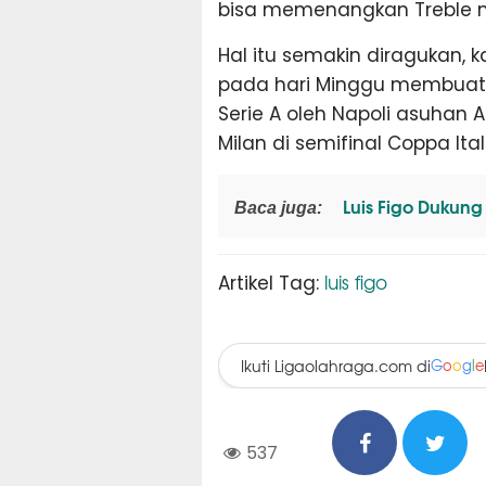
bisa memenangkan Treble mu
Hal itu semakin diragukan, 
pada hari Minggu membuat 
Serie A oleh Napoli asuhan 
Milan di semifinal Coppa Ital
Luis Figo Dukun
Baca juga:
luis figo
Artikel Tag:
Ikuti Ligaolahraga.com di
G
o
o
g
l
e
537