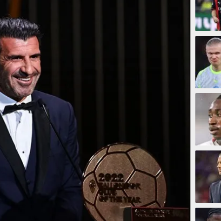
5 meni
11 men
30 men
35 men