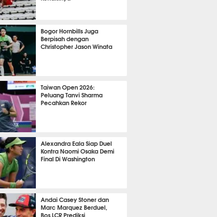
OLA
9385
Bogor Hornbills Juga
Berpisah dengan
Christopher Jason Winata
743
Taiwan Open 2026:
Peluang Tanvi Sharma
Pecahkan Rekor
TON
2302
Alexandra Eala Siap Duel
Kontra Naomi Osaka Demi
Final Di Washington
480
Andai Casey Stoner dan
Marc Marquez Berduel,
Bos LCR Prediksi