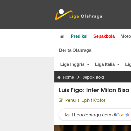
Prediksi
Sepakbola
Mot
Berita Olahraga
Liga Inggris
Liga Italia
Li
Home
Sepak Bola
Luis Figo: Inter Milan B
Uphit Kratos
Penulis:
Ikuti Ligaolahraga.com di
G
o
o
g
l
e