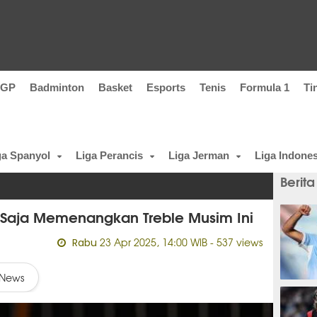
oGP
Badminton
Basket
Esports
Tenis
Formula 1
Ti
ga Spanyol
Liga Perancis
Liga Jerman
Liga Indones
Berita
isa Saja Memenangkan Treble Musim Ini
23 Apr 2025, 14:00 WIB
- 537 views
Rabu
News
1 meni