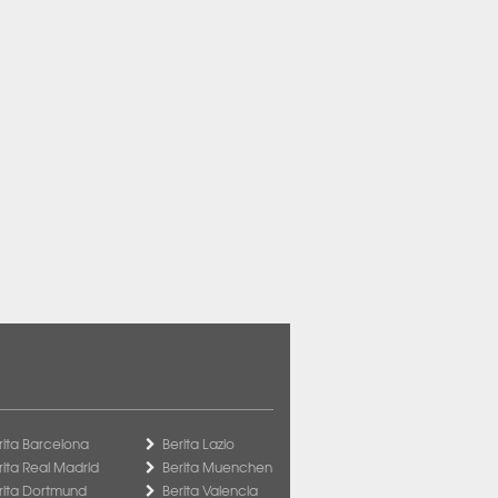
rita Barcelona
Berita Lazio
rita Real Madrid
Berita Muenchen
rita Dortmund
Berita Valencia