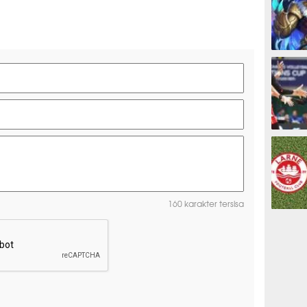
ESPORTS
OLAHRAG
160 karakter tersisa
PREDIKSI