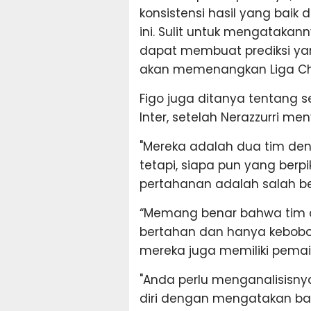
konsistensi hasil yang baik 
ini. Sulit untuk mengatakan
dapat membuat prediksi ya
akan memenangkan Liga Cham
Figo juga ditanya tentang s
Inter, setelah Nerazzurri me
"Mereka adalah dua tim de
tetapi, siapa pun yang ber
pertahanan adalah salah be
“Memang benar bahwa tim a
bertahan dan hanya kebobola
mereka juga memiliki pem
"Anda perlu menganalisisny
diri dengan mengatakan bah