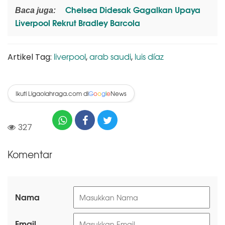
Chelsea Didesak Gagalkan Upaya
Baca juga:
Liverpool Rekrut Bradley Barcola
liverpool
arab saudi
luis díaz
Artikel Tag:
,
,
Ikuti Ligaolahraga.com di
News
G
o
o
g
l
e
327
Komentar
Nama
Email