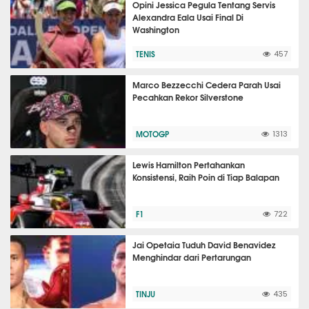
Opini Jessica Pegula Tentang Servis
Alexandra Eala Usai Final Di
Washington
TENIS
457
Marco Bezzecchi Cedera Parah Usai
Pecahkan Rekor Silverstone
MOTOGP
1313
Lewis Hamilton Pertahankan
Konsistensi, Raih Poin di Tiap Balapan
F1
722
Jai Opetaia Tuduh David Benavidez
Menghindar dari Pertarungan
TINJU
435