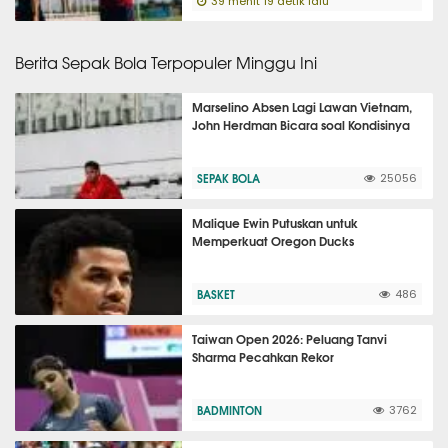
39 menit 19 detik lalu
Berita Sepak Bola Terpopuler Minggu Ini
Marselino Absen Lagi Lawan Vietnam,
John Herdman Bicara soal Kondisinya
SEPAK BOLA
25056
Malique Ewin Putuskan untuk
Memperkuat Oregon Ducks
BASKET
486
Taiwan Open 2026: Peluang Tanvi
Sharma Pecahkan Rekor
BADMINTON
3762