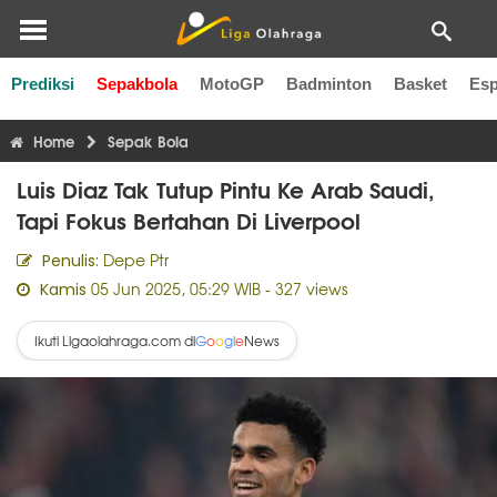
Prediksi
Sepakbola
MotoGP
Badminton
Basket
Esp
Liga Inggris
Liga Italia
Liga Spanyol
Liga Perancis
Li
Home
Sepak Bola
Luis Diaz Tak Tutup Pintu Ke Arab Saudi,
Tapi Fokus Bertahan Di Liverpool
Depe Ptr
Penulis:
05 Jun 2025, 05:29 WIB
- 327 views
Kamis
Ikuti Ligaolahraga.com di
News
G
o
o
g
l
e