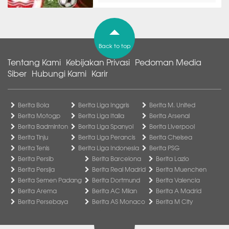
Back to top
Tentang Kami
Kebijakan Privasi
Pedoman Media
Siber
Hubungi Kami
Karir
Berita Bola
Berita Liga Inggris
Berita M. United
Berita Motogp
Berita Liga Italia
Berita Arsenal
Berita Badminton
Berita Liga Spanyol
Berita Liverpool
Berita Tinju
Berita Liga Perancis
Berita Chelsea
Berita Tenis
Berita Liga Indonesia
Berita PSG
Berita Persib
Berita Barcelona
Berita Lazio
Berita Persija
Berita Real Madrid
Berita Muenchen
Berita Semen Padang
Berita Dortmund
Berita Valencia
Berita Arema
Berita AC Milan
Berita A Madrid
Berita Persebaya
Berita AS Monaco
Berita M City