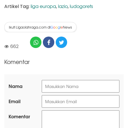
liga europa
lazio
ludogorets
Artikel Tag:
,
,
Ikuti Ligaolahraga.com di
News
G
o
o
g
l
e
662
Komentar
Nama
Email
Komentar