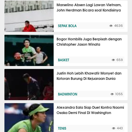
Marselino Absen Lagi Lawan Vietnam,
John Herdman Bicara soal Kondisinya
SEPAK BOLA
4636
Bogor Hornbills Juga Berpisah dengan
Christopher Jason Winata
BASKET
659
Justin Hoh Lebih Khawatir Monyet dan
Kotoran Burung Di Kejuaraan Dunia
BADMINTON
1055
Alexandra Eala Siap Duel Kontra Naomi
Osaka Demi Final Di Washington
TENIS
443