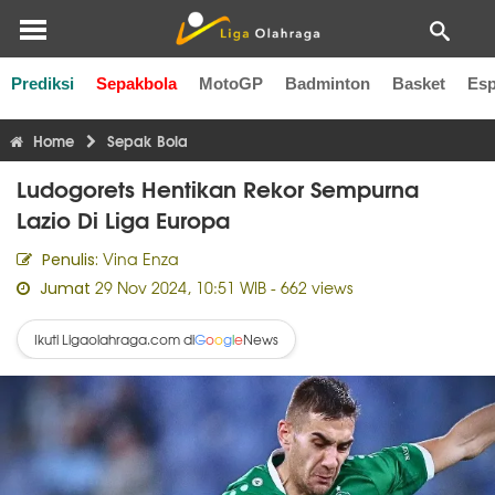
Prediksi
Sepakbola
MotoGP
Badminton
Basket
Esp
Liga Inggris
Liga Italia
Liga Spanyol
Liga Perancis
Li
Home
Sepak Bola
Ludogorets Hentikan Rekor Sempurna
Lazio Di Liga Europa
Vina Enza
Penulis:
29 Nov 2024, 10:51 WIB
- 662 views
Jumat
Ikuti Ligaolahraga.com di
News
G
o
o
g
l
e