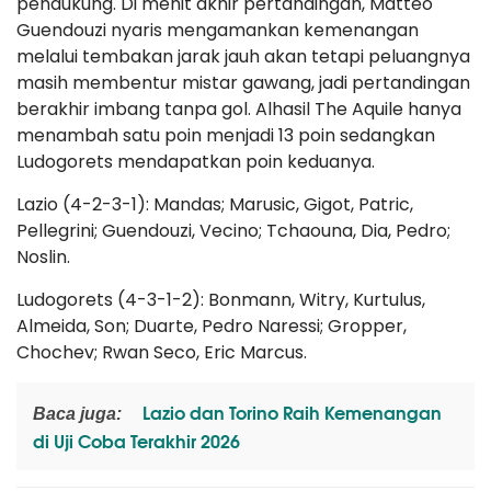
pendukung. Di menit akhir pertandingan, Matteo
Guendouzi nyaris mengamankan kemenangan
melalui tembakan jarak jauh akan tetapi peluangnya
masih membentur mistar gawang, jadi pertandingan
berakhir imbang tanpa gol. Alhasil The Aquile hanya
menambah satu poin menjadi 13 poin sedangkan
Ludogorets mendapatkan poin keduanya.
Lazio (4-2-3-1): Mandas; Marusic, Gigot, Patric,
Pellegrini; Guendouzi, Vecino; Tchaouna, Dia, Pedro;
Noslin.
Ludogorets (4-3-1-2): Bonmann, Witry, Kurtulus,
Almeida, Son; Duarte, Pedro Naressi; Gropper,
Chochev; Rwan Seco, Eric Marcus.
Lazio dan Torino Raih Kemenangan
Baca juga:
di Uji Coba Terakhir 2026