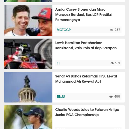
Andai Casey Stoner dan Marc
Marquez Berduel, Bos LCR Prediksi
Pemenangnya
MOTOGP
737
Lewis Hamilton Pertahankan
Konsistensi, Raih Poin di Tiap Balapan
F1
571
Senat AS Bahas Reformasi Tinju Lewat
Muhammad Ali Revival Act
TINJU
488
Charlie Woods Lolos ke Putaran Ketiga
Junior PGA Championship