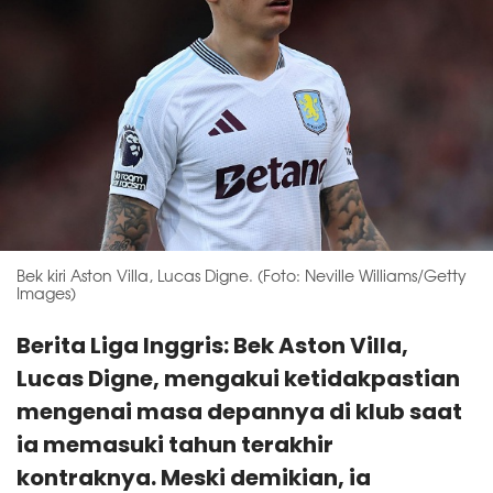
Bek kiri Aston Villa, Lucas Digne. (Foto: Neville Williams/Getty
Images)
Berita Liga Inggris: Bek Aston Villa,
Lucas Digne, mengakui ketidakpastian
mengenai masa depannya di klub saat
ia memasuki tahun terakhir
kontraknya. Meski demikian, ia