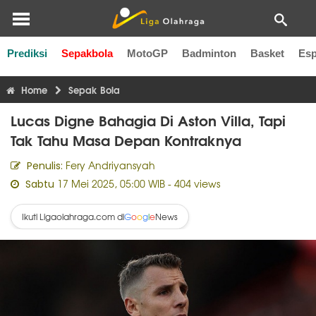
Prediksi
Sepakbola
MotoGP
Badminton
Basket
Esp
Liga Inggris
Liga Italia
Liga Spanyol
Liga Perancis
Li
Home
Sepak Bola
Lucas Digne Bahagia Di Aston Villa, Tapi
Tak Tahu Masa Depan Kontraknya
Fery Andriyansyah
Penulis:
17 Mei 2025, 05:00 WIB
- 404 views
Sabtu
Ikuti Ligaolahraga.com di
News
G
o
o
g
l
e