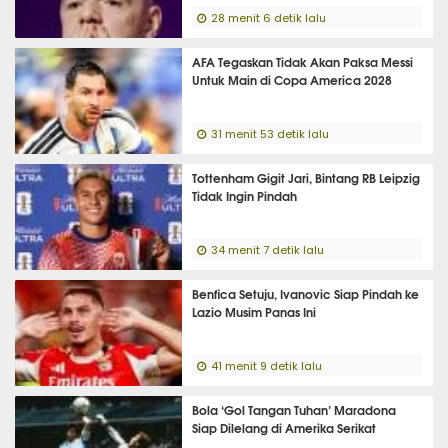
28 menit 6 detik lalu
AFA Tegaskan Tidak Akan Paksa Messi
Untuk Main di Copa America 2028
31 menit 53 detik lalu
Tottenham Gigit Jari, Bintang RB Leipzig
Tidak Ingin Pindah
34 menit 7 detik lalu
Benfica Setuju, Ivanovic Siap Pindah ke
Lazio Musim Panas Ini
41 menit 9 detik lalu
Bola ‘Gol Tangan Tuhan’ Maradona
Siap Dilelang di Amerika Serikat