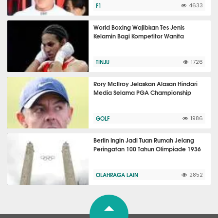
F1
4633
World Boxing Wajibkan Tes Jenis
Kelamin Bagi Kompetitor Wanita
TINJU
1726
Rory McIlroy Jelaskan Alasan Hindari
Media Selama PGA Championship
GOLF
1986
Berlin Ingin Jadi Tuan Rumah Jelang
Peringatan 100 Tahun Olimpiade 1936
OLAHRAGA LAIN
2852