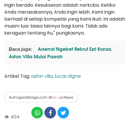
ingin berada. Kesuksesan adalah narkoba. Ketika
Anda merasakannya, Anda ingin lebih. Kami ingin
berhasil di setiap kompetisi yang kami ikuti. Ini adalah
musim luar biasa lainnya bagi kami. Tidak ada
keraguan tentang itu," pungkasnya.
Arsenal Ngebet Rekrut Ezri Konsa,
Baca juga:
Aston Villa Mulai Pasrah
aston villa
lucas digne
Artikel Tag:
,
Ikuti Ligaolahraga.com di
News
G
o
o
g
l
e
404