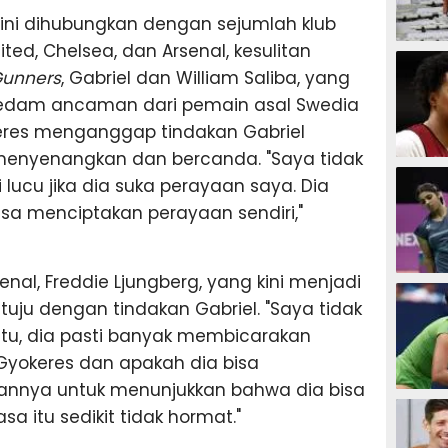
ini dihubungkan dengan sejumlah klub
ted, Chelsea, dan Arsenal, kesulitan
SEPAK B
Gunners
, Gabriel dan William Saliba, yang
eredam ancaman dari pemain asal Swedia
okeres menganggap tindakan Gabriel
 menyenangkan dan bercanda. "Saya tidak
BASKET
 lucu jika dia suka perayaan saya. Dia
bisa menciptakan perayaan sendiri,"
al, Freddie Ljungberg, yang kini menjadi
BADMIN
setuju dengan tindakan Gabriel. "Saya tidak
Tentu, dia pasti banyak membicarakan
yokeres dan apakah dia bisa
annya untuk menunjukkan bahwa dia bisa
TENIS
sa itu sedikit tidak hormat."