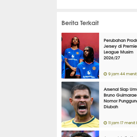
Berita Terkait
Perubahan Prod
Jersey di Premie
League Musim
2026/27
9 jam 44 menit 
Arsenal Siap U
Bruno Guimarae
Nomor Punggun
Diubah
11 jam 17 menit 