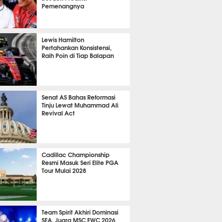
Pemenangnya
P
833
Lewis Hamilton
Pertahankan Konsistensi,
Raih Poin di Tiap Balapan
653
Senat AS Bahas Reformasi
Tinju Lewat Muhammad Ali
Revival Act
540
Cadillac Championship
Resmi Masuk Seri Elite PGA
Tour Mulai 2028
370
Team Spirit Akhiri Dominasi
SEA, Juara MSC EWC 2026