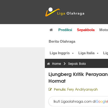
Prediksi
Sepakbola
Mot
Berita Olahraga
Liga Inggris
Liga Italia
Li
Home
Sepak Bola
Ljungberg Kritik Perayaa
Hormat
Fery Andriyansyah
Penulis:
Ikuti Ligaolahraga.com di
G
o
o
g
l
e