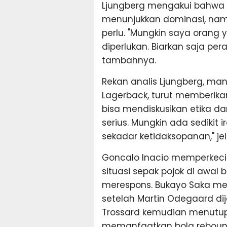
Ljungberg mengakui bahwa 
menunjukkan dominasi, namu
perlu. "Mungkin saya orang y
diperlukan. Biarkan saja pera
tambahnya.
Rekan analis Ljungberg, man
Lagerback, turut memberikan
bisa mendiskusikan etika dan 
serius. Mungkin ada sedikit 
sekadar ketidaksopanan," je
Goncalo Inacio memperkecil 
situasi sepak pojok di awa
merespons. Bukayo Saka me
setelah Martin Odegaard dij
Trossard kemudian menutup
memanfaatkan bola reboun