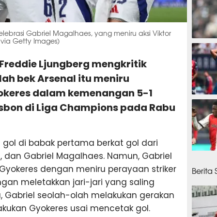
elebrasi Gabriel Magalhaes, yang meniru aksi Viktor
 via Getty Images)
31 men
 Freddie Ljungberg mengkritik
ah bek Arsenal itu meniru
yokeres dalam kemenangan 5-1
36 men
isbon di Liga Champions pada Rabu
gol di babak pertama berkat gol dari
rtz, dan Gabriel Magalhaes. Namun, Gabriel
41 men
Gyokeres dengan meniru perayaan striker
Berita
ngan meletakkan jari-jari yang saling
 Gabriel seolah-olah melakukan gerakan
akukan Gyokeres usai mencetak gol.