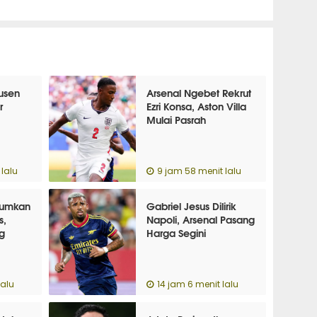
usen
Arsenal Ngebet Rekrut
r
Ezri Konsa, Aston Villa
Mulai Pasrah
lalu
9 jam 58 menit lalu
mumkan
Gabriel Jesus Dilirik
s,
Napoli, Arsenal Pasang
g
Harga Segini
lalu
14 jam 6 menit lalu