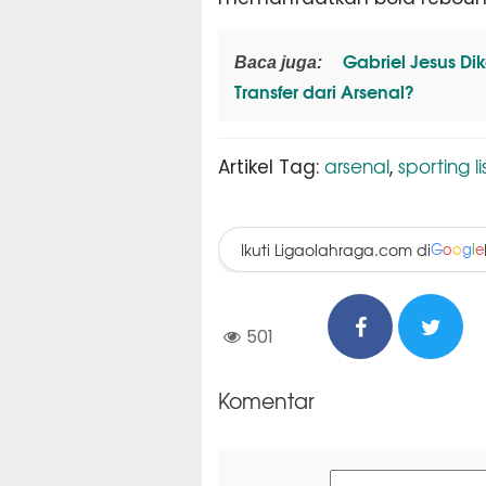
Gabriel Jesus Di
Baca juga:
Transfer dari Arsenal?
arsenal
sporting l
Artikel Tag:
,
Ikuti Ligaolahraga.com di
G
o
o
g
l
e
501
Komentar