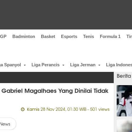
oGP
Badminton
Basket
Esports
Tenis
Formula 1
Ti
ga Spanyol
Liga Perancis
Liga Jerman
Liga Indones
Berita
n Gabriel Magalhaes Yang Dinilai Tidak
28 Nov 2024, 01:30 WIB
- 501 views
Kamis
1 meni
News