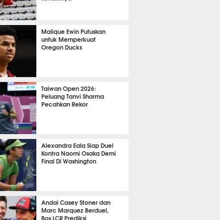
OLA
12716
Malique Ewin Putuskan
untuk Memperkuat
Oregon Ducks
427
Taiwan Open 2026:
Peluang Tanvi Sharma
Pecahkan Rekor
TON
3368
Alexandra Eala Siap Duel
Kontra Naomi Osaka Demi
Final Di Washington
515
Andai Casey Stoner dan
Marc Marquez Berduel,
Bos LCR Prediksi