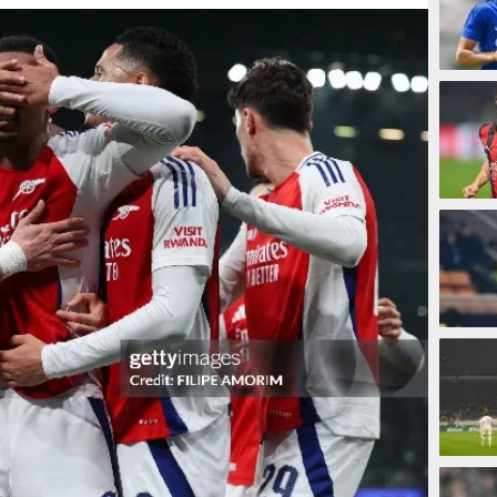
6 meni
11 men
22 men
26 me