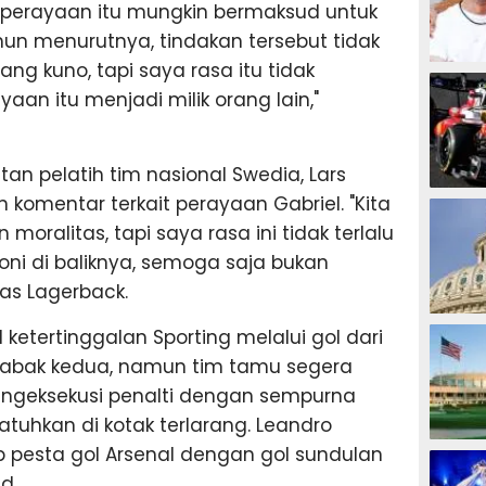
perayaan itu mungkin bermaksud untuk
n menurutnya, tindakan tersebut tidak
ang kuno, tapi saya rasa itu tidak
MOTOG
yaan itu menjadi milik orang lain,"
tan pelatih tim nasional Swedia, Lars
F1
 komentar terkait perayaan Gabriel. "Kita
moralitas, tapi saya rasa ini tidak terlalu
ironi di baliknya, semoga saja bukan
las Lagerback.
TINJU
ketertinggalan Sporting melalui gol dari
l babak kedua, namun tim tamu segera
ngeksekusi penalti dengan sempurna
atuhkan di kotak terlarang. Leandro
GOLF
 pesta gol Arsenal dengan gol sundulan
d.