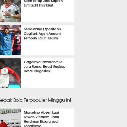
Koch Tetap Jadi Kapten
Eintracht Frankfurt
it 29 detik lalu
Sebastiano Esposito vs
Cagliari, Agen Ancam
Tempuh Jalur Hukum
it 51 detik lalu
Gagalnya Tawaran €28
Juta Roma, Read Ungkap
Detail Negosiasi
it 2 detik lalu
 Sepak Bola Terpopuler Minggu Ini
Marselino Absen Lagi
Lawan Vietnam, John
Herdman Bicara soal
Kondisinya