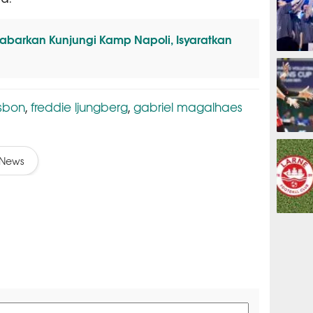
kabarkan Kunjungi Kamp Napoli, Isyaratkan
ESPORTS
isbon
freddie ljungberg
gabriel magalhaes
,
,
OLAHRAG
News
PREDIKSI