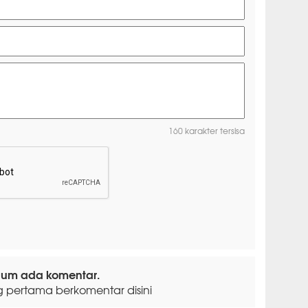
160 karakter tersisa
lum ada komentar.
g pertama berkomentar disini