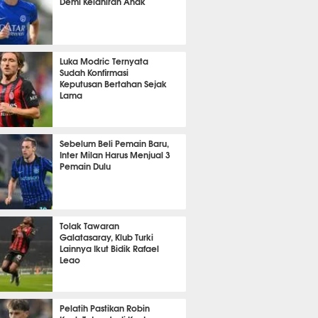
Demi Kelahiran Anak
t 28 detik lalu
Luka Modric Ternyata
Sudah Konfirmasi
Keputusan Bertahan Sejak
Lama
it 58 detik lalu
Sebelum Beli Pemain Baru,
Inter Milan Harus Menjual 3
Pemain Dulu
it 3 detik lalu
Tolak Tawaran
Galatasaray, Klub Turki
Lainnya Ikut Bidik Rafael
Leao
nit 42 detik lalu
Pelatih Pastikan Robin