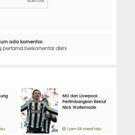
lum ada komentar.
g pertama berkomentar disini
kung
MU dan Liverpool
Pertimbangkan Rekrut
Nick Woltemade
alu
1 jam 34 menit lalu