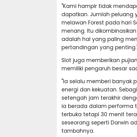
"Kami hampir tidak mendap
dapatkan. Jumlah peluang y
melawan Forest pada hari Se
menang. Itu dikombinasikan
adalah hal yang paling me
pertandingan yang penting.
Slot juga memberikan pujia
memiliki pengaruh besar saa
"Ia selalu memberi banyak 
energi dan kekuatan. Sebag
setengah jam terakhir dengan
ia berada dalam performa t
terbuka tetapi 30 menit ter
seseorang seperti Darwin a
tambahnya.