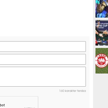
ESPORTS
OLAHRAG
PREDIKSI
160 karakter tersisa