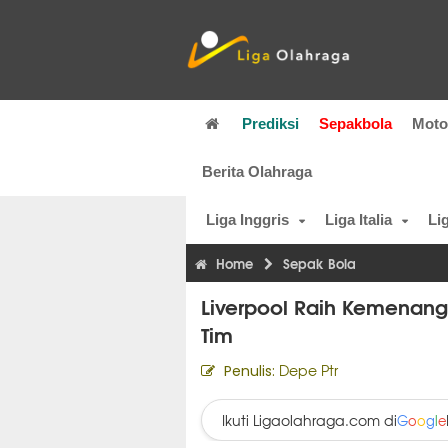
Prediksi
Sepakbola
Mot
Berita Olahraga
Liga Inggris
Liga Italia
Li
Home
Sepak Bola
Liverpool Raih Kemenanga
Tim
Depe Ptr
Penulis:
Ikuti Ligaolahraga.com di
G
o
o
g
l
e