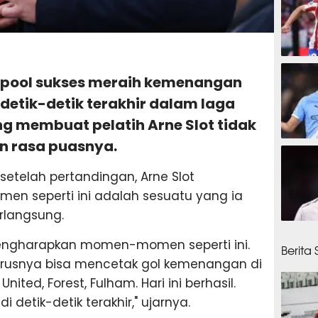
25 men
verpool sukses meraih kemenangan
detik-detik terakhir dalam laga
g membuat pelatih Arne Slot tidak
 rasa puasnya.
35 me
setelah pertandingan, Arne Slot
 seperti ini adalah sesuatu yang ia
rlangsung.
47 men
engharapkan momen-momen seperti ini.
Berita
rusnya bisa mencetak gol kemenangan di
ted, Forest, Fulham. Hari ini berhasil.
 detik-detik terakhir," ujarnya.