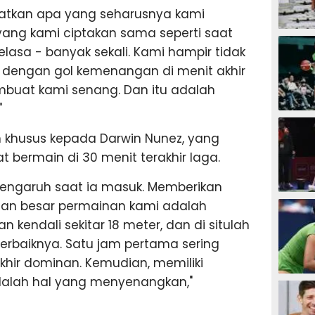
atkan apa yang seharusnya kami
ang kami ciptakan sama seperti saat
SEPAK B
lasa - banyak sekali. Kami hampir tidak
 dengan gol kemenangan di menit akhir
mbuat kami senang. Dan itu adalah
"
BASKET
n khusus kepada Darwin Nunez, yang
t bermain di 30 menit terakhir laga.
pengaruh saat ia masuk. Memberikan
BADMIN
ian besar permainan kami adalah
 kendali sekitar 18 meter, dan di situlah
erbaiknya. Satu jam pertama sering
akhir dominan. Kemudian, memiliki
dalah hal yang menyenangkan,"
TENIS