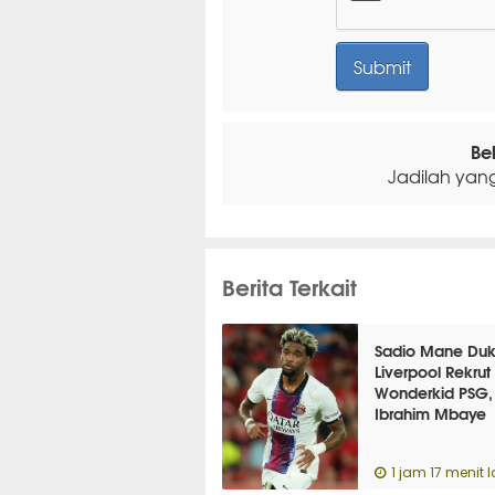
Be
Jadilah yan
Berita Terkait
Sadio Mane Du
Liverpool Rekrut
Wonderkid PSG,
Ibrahim Mbaye
1 jam 17 menit l