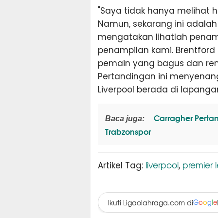
"Saya tidak hanya melihat 
Namun, sekarang ini adalah
mengatakan lihatlah penam
penampilan kami. Brentford
pemain yang bagus dan re
Pertandingan ini menyenangk
Liverpool berada di lapangan
Carragher Pert
Baca juga:
Trabzonspor
liverpool
premier 
Artikel Tag:
,
Ikuti Ligaolahraga.com di
G
o
o
g
l
e