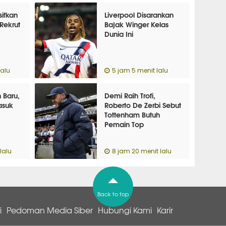
sifkan
Liverpool Disarankan
Rekrut
Bajak Winger Kelas
Dunia Ini
lalu
5 jam 5 menit lalu
 Baru,
Demi Raih Trofi,
asuk
Roberto De Zerbi Sebut
Tottenham Butuh
Pemain Top
lalu
8 jam 20 menit lalu
Back to top
i
Pedoman Media Siber
Hubungi Kami
Karir