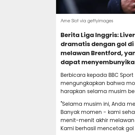
Arne Slot via gettyimages
Berita Liga Inggris: Li
dramatis dengan gol di 
melawan Brentford, yan
dapat menyembunyikan
Berbicara kepada BBC Sport 
mengungkapkan bahwa momen
harapkan selama musim be
"Selama musim ini, Anda m
Banyak momen - kami seha
menit-menit akhir melawan Uni
Kami berhasil mencetak gol di