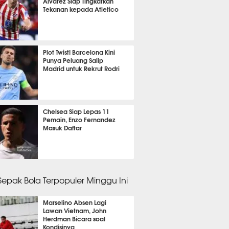
Alvarez Siap Tingkatkan
Tekanan kepada Atletico
it 11 detik lalu
Plot Twist! Barcelona Kini
Punya Peluang Salip
Madrid untuk Rekrut Rodri
nit 26 detik lalu
Chelsea Siap Lepas 11
Pemain, Enzo Fernandez
Masuk Daftar
it 26 detik lalu
 Sepak Bola Terpopuler Minggu Ini
Marselino Absen Lagi
Lawan Vietnam, John
Herdman Bicara soal
Kondisinya