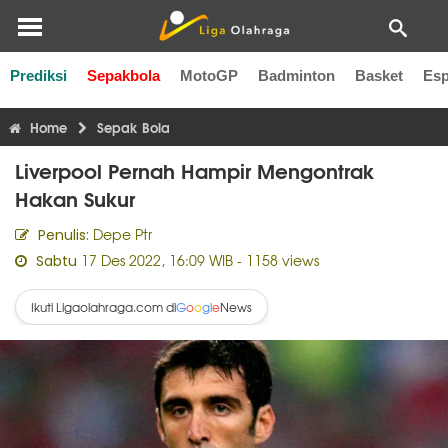
Prediksi
Sepakbola
MotoGP
Badminton
Basket
Esp
Liga Inggris
Liga Italia
Liga Spanyol
Liga Perancis
Li
Home
Sepak Bola
Liverpool Pernah Hampir Mengontrak
Hakan Sukur
Depe Ptr
Penulis:
17 Des 2022, 16:09 WIB
- 1158 views
Sabtu
Ikuti Ligaolahraga.com di
News
G
o
o
g
l
e