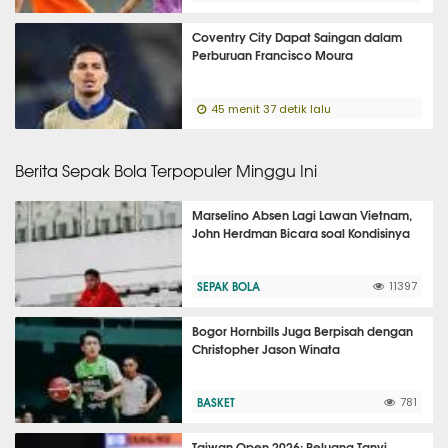
Coventry City Dapat Saingan dalam
Perburuan Francisco Moura
45 menit 37 detik lalu
Berita Sepak Bola Terpopuler Minggu Ini
Marselino Absen Lagi Lawan Vietnam,
John Herdman Bicara soal Kondisinya
SEPAK BOLA
11397
Bogor Hornbills Juga Berpisah dengan
Christopher Jason Winata
BASKET
781
Taiwan Open 2026: Peluang Tanvi