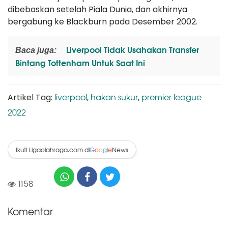
dibebaskan setelah Piala Dunia, dan akhirnya
bergabung ke Blackburn pada Desember 2002.
Liverpool Tidak Usahakan Transfer
Baca juga:
Bintang Tottenham Untuk Saat Ini
liverpool
hakan sukur
premier league
Artikel Tag:
,
,
2022
Ikuti Ligaolahraga.com di
News
G
o
o
g
l
e
1158
Komentar