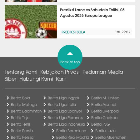
Prediksi Larne vs Saburtalo Tbilisi, 05
Agustus 2026 Europa League
PREDIKSI BOLA
2267
Back to top
Tentang Kami
Kebijakan Privasi
Pedoman Media
Siber
Hubungi Kami
Karir
Berita Bola
Berita Liga Inggris
Berita M. United
Berita Motogp
Berita Liga Italia
Berita Arsenal
Berita Badminton
Berita Liga Spanyol
Berita Liverpool
Berita Tinju
Berita Liga Perancis
Berita Chelsea
Berita Tenis
Berita Liga Indonesia
Berita PSG
Berita Persib
Berita Barcelona
Berita Lazio
Berita Persija
Berita Real Madrid
Berita Muenchen