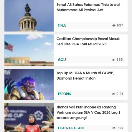
Senat AS Bahas Reformasi Tinju Lewat
Muhammad Ali Revival Act
TINJU
537
Cadillac Championship Resmi Masuk
Seri Elite PGA Tour Mulai 2028
GOLF
365
Top Up ML DANA Murah di GGWP,
Diamond Hemat Instan
ESPORTS
2191
Timnas Voli Putri Indonesia Tantang
Vietnam dalam SEA V Cup 2026 Leg 1
secara Langsung!
OLAHRAGA LAIN
733