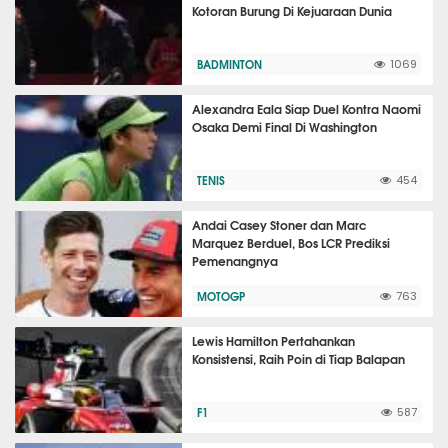
Kotoran Burung Di Kejuaraan Dunia
BADMINTON
1069
Alexandra Eala Siap Duel Kontra Naomi
Osaka Demi Final Di Washington
TENIS
454
Andai Casey Stoner dan Marc
Marquez Berduel, Bos LCR Prediksi
Pemenangnya
MOTOGP
763
Lewis Hamilton Pertahankan
Konsistensi, Raih Poin di Tiap Balapan
F1
587