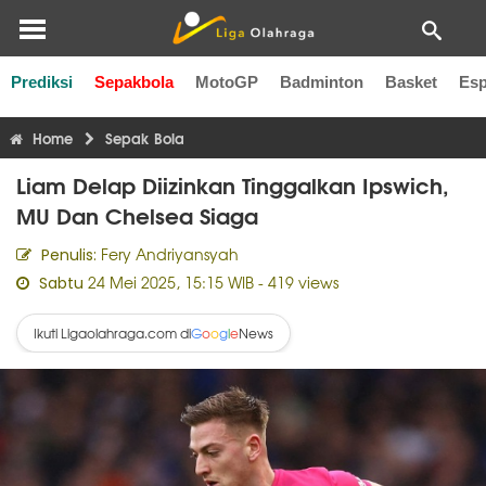
Prediksi
Sepakbola
MotoGP
Badminton
Basket
Esp
Liga Inggris
Liga Italia
Liga Spanyol
Liga Perancis
Li
Home
Sepak Bola
Liam Delap Diizinkan Tinggalkan Ipswich,
MU Dan Chelsea Siaga
Fery Andriyansyah
Penulis:
24 Mei 2025, 15:15 WIB
- 419 views
Sabtu
Ikuti Ligaolahraga.com di
News
G
o
o
g
l
e