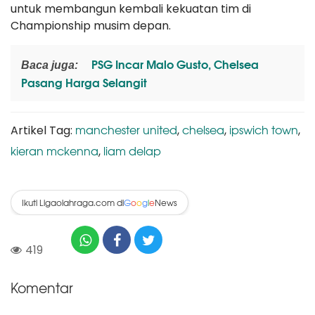
untuk membangun kembali kekuatan tim di
Championship musim depan.
PSG Incar Malo Gusto, Chelsea
Baca juga:
Pasang Harga Selangit
manchester united
chelsea
ipswich town
Artikel Tag:
,
,
,
kieran mckenna
liam delap
,
Ikuti Ligaolahraga.com di
News
G
o
o
g
l
e
419
Komentar