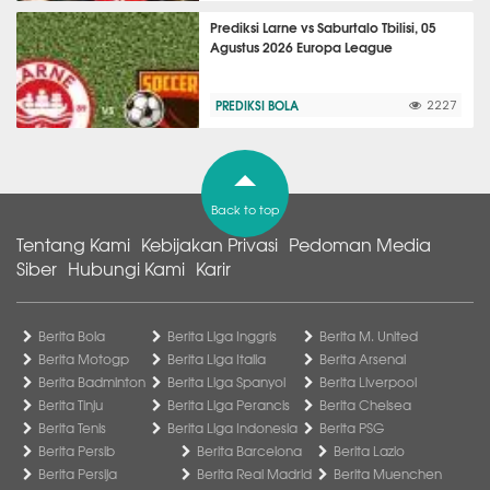
Prediksi Larne vs Saburtalo Tbilisi, 05
Agustus 2026 Europa League
PREDIKSI BOLA
2227
Back to top
Tentang Kami
Kebijakan Privasi
Pedoman Media
Siber
Hubungi Kami
Karir
Berita Bola
Berita Liga Inggris
Berita M. United
Berita Motogp
Berita Liga Italia
Berita Arsenal
Berita Badminton
Berita Liga Spanyol
Berita Liverpool
Berita Tinju
Berita Liga Perancis
Berita Chelsea
Berita Tenis
Berita Liga Indonesia
Berita PSG
Berita Persib
Berita Barcelona
Berita Lazio
Berita Persija
Berita Real Madrid
Berita Muenchen