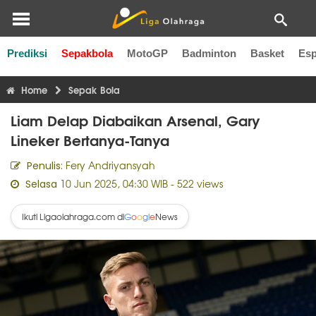
Prediksi
Sepakbola
MotoGP
Badminton
Basket
Esp
Liga Inggris
Liga Italia
Liga Spanyol
Liga Perancis
Li
Home
Sepak Bola
Liam Delap Diabaikan Arsenal, Gary
Lineker Bertanya-Tanya
Fery Andriyansyah
Penulis:
10 Jun 2025, 04:30 WIB
- 522 views
Selasa
Ikuti Ligaolahraga.com di
News
G
o
o
g
l
e