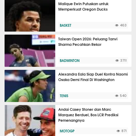
Malique Ewin Putuskan untuk
Memperkuat Oregon Ducks
BASKET
463
Taiwan Open 2026: Peluang Tanvi
Sharma Pecahkan Rekor
BADMINTON
3711
Alexandra Eala Siap Duel Kontra Naomi
Osaka Demi Final Di Washington
TENIS
540
Andai Casey Stoner dan Marc
Marquez Berduel, Bos LCR Prediksi
Pemenangnya
MOTOGP
871