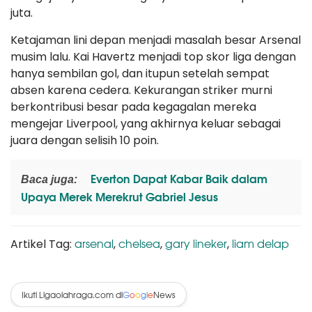
juta.
Ketajaman lini depan menjadi masalah besar Arsenal
musim lalu. Kai Havertz menjadi top skor liga dengan
hanya sembilan gol, dan itupun setelah sempat
absen karena cedera. Kekurangan striker murni
berkontribusi besar pada kegagalan mereka
mengejar Liverpool, yang akhirnya keluar sebagai
juara dengan selisih 10 poin.
Everton Dapat Kabar Baik dalam
Baca juga:
Upaya Merek Merekrut Gabriel Jesus
arsenal
chelsea
gary lineker
liam delap
Artikel Tag:
,
,
,
Ikuti Ligaolahraga.com di
News
G
o
o
g
l
e