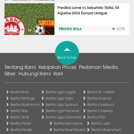
Prediksi Larne vs Saburtalo Tbilisi, 05
Agustus 2026 Europa League
PREDIKSI BOLA
2275
Back to top
Tentang Kami
Kebijakan Privasi
Pedoman Media
Siber
Hubungi Kami
Karir
Berita Bola
Berita Liga Inggris
Berita M. United
Berita Motogp
Berita Liga Italia
Berita Arsenal
Berita Badminton
Berita Liga Spanyol
Berita Liverpool
Berita Tinju
Berita Liga Perancis
Berita Chelsea
Berita Tenis
Berita Liga Indonesia
Berita PSG
Berita Persib
Berita Barcelona
Berita Lazio
Berita Persija
Berita Real Madrid
Berita Muenchen