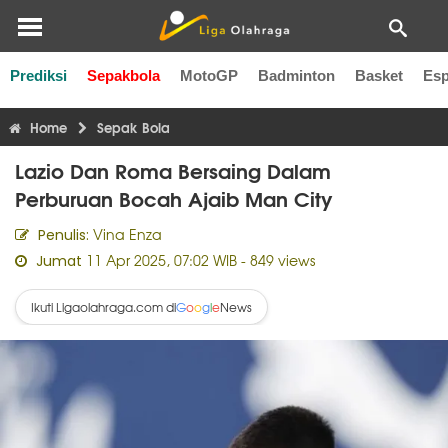
Prediksi
Sepakbola
MotoGP
Badminton
Basket
Esp
Liga Inggris
Liga Italia
Liga Spanyol
Liga Perancis
Li
Home
Sepak Bola
Lazio Dan Roma Bersaing Dalam
Perburuan Bocah Ajaib Man City
Vina Enza
Penulis:
11 Apr 2025, 07:02 WIB
- 849 views
Jumat
Ikuti Ligaolahraga.com di
News
G
o
o
g
l
e