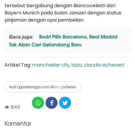
tersebut bergabung dengan Biancocelesti dari
Bayern Munich pada bulan Januari dengan status
pinjaman dengan opsi pembelian.
Rodri Pilih Barcelona, Real Madrid
Baca juga:
Tak Akan Cari Gelandang Baru
manchester city
lazio
claudio echeverri
Artikel Tag:
,
,
Ikuti Ligaolahraga.com di
News
G
o
o
g
l
e
849
Komentar