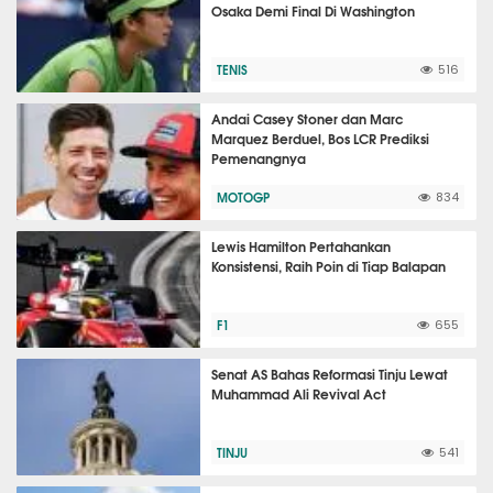
Osaka Demi Final Di Washington
TENIS
516
Andai Casey Stoner dan Marc
Marquez Berduel, Bos LCR Prediksi
Pemenangnya
MOTOGP
834
Lewis Hamilton Pertahankan
Konsistensi, Raih Poin di Tiap Balapan
F1
655
Senat AS Bahas Reformasi Tinju Lewat
Muhammad Ali Revival Act
TINJU
541