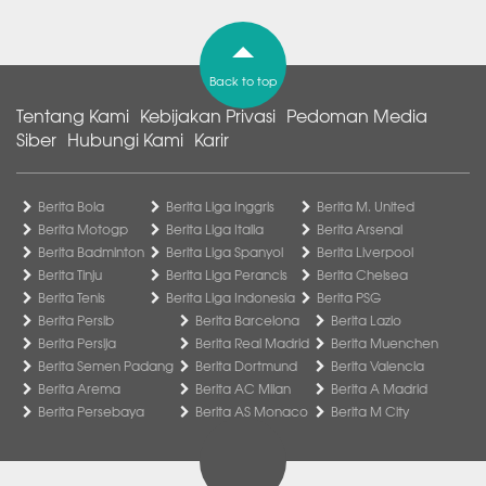
Back to top
Tentang Kami
Kebijakan Privasi
Pedoman Media
Siber
Hubungi Kami
Karir
Berita Bola
Berita Liga Inggris
Berita M. United
Berita Motogp
Berita Liga Italia
Berita Arsenal
Berita Badminton
Berita Liga Spanyol
Berita Liverpool
Berita Tinju
Berita Liga Perancis
Berita Chelsea
Berita Tenis
Berita Liga Indonesia
Berita PSG
Berita Persib
Berita Barcelona
Berita Lazio
Berita Persija
Berita Real Madrid
Berita Muenchen
Berita Semen Padang
Berita Dortmund
Berita Valencia
Berita Arema
Berita AC Milan
Berita A Madrid
Berita Persebaya
Berita AS Monaco
Berita M City