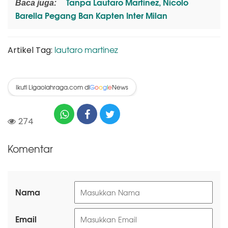
Tanpa Lautaro Martinez, Nicolo
Baca juga:
Barella Pegang Ban Kapten Inter Milan
lautaro martinez
Artikel Tag:
Ikuti Ligaolahraga.com di
News
G
o
o
g
l
e
274
Komentar
Nama
Email