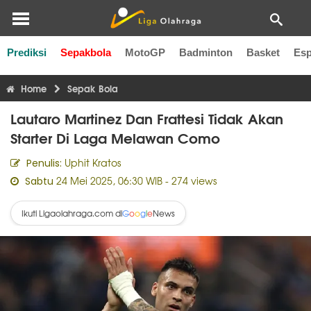
Prediksi
Sepakbola
MotoGP
Badminton
Basket
Esp
Liga Inggris
Liga Italia
Liga Spanyol
Liga Perancis
Li
Home
Sepak Bola
Lautaro Martinez Dan Frattesi Tidak Akan
Starter Di Laga Melawan Como
Uphit Kratos
Penulis:
24 Mei 2025, 06:30 WIB
- 274 views
Sabtu
Ikuti Ligaolahraga.com di
News
G
o
o
g
l
e