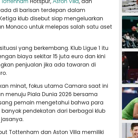
Tottenham
Aston Villa
,
Hotspur,
, dan
erada di barisan terdepan dalam
SEPAK B
etiga klub disebut siap mengeluarkan
n Monaco untuk melepas salah satu aset
tuasi yang berkembang. Klub Ligue 1 itu
BASKET
an biaya sekitar 15 juta euro dan kini
gkan penjualan jika ada tawaran di
ro.
kan minat, fokus utama Camara saat ini
BADMIN
an menuju Piala Dunia 2026 bersama
u, sang pemain mengetahui bahwa para
anyak pendekatan dari berbagai klub
jasanya.
TENIS
t Tottenham dan Aston Villa memiliki