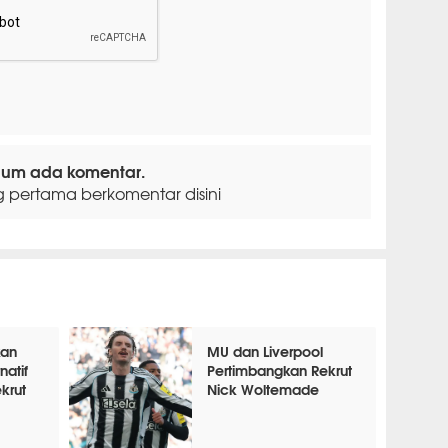
lum ada komentar.
g pertama berkomentar disini
kan
MU dan Liverpool
natif
Pertimbangkan Rekrut
krut
Nick Woltemade