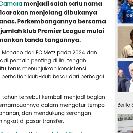
 Camara
menjadi salah satu nama
bicarakan menjelang dibukanya
 panas. Perkembangannya bersama
19 men
umlah klub Premier League mulai
mankan tanda tangannya.
Monaco dari FC Metz pada 2024 dan
i pemain penting di lini tengah.
22 men
tu terus menunjukkan konsistensi
perhatian klub-klub besar dari berbagai
2 tahun tersebut kembali menjadi bagian
28 men
Berita
. Kemampuannya dalam mengatur tempo
ahanan, dan mendukung serangan
ngkat di pasar transfer.