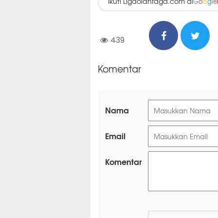
Ikuti Ligaolahraga.com di
G
o
o
g
l
e
439
Komentar
Nama
Email
Komentar