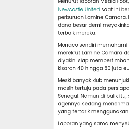
Menurut laporan Media Foot
Newcastle United
saat ini b
perburuan Lamine Camara. K
dana besar demi meyakinka
terbaik mereka.
Monaco sendiri memahami si
merekrut Lamine Camara deng
diyakini siap mempertimban
kisaran 40 hingga 50 juta eu
Meski banyak klub menunjuk
masih tertuju pada persiap
Senegal. Namun di balik it
agennya sedang menerima b
yang tertarik menggunakan 
Laporan yang sama menyebu