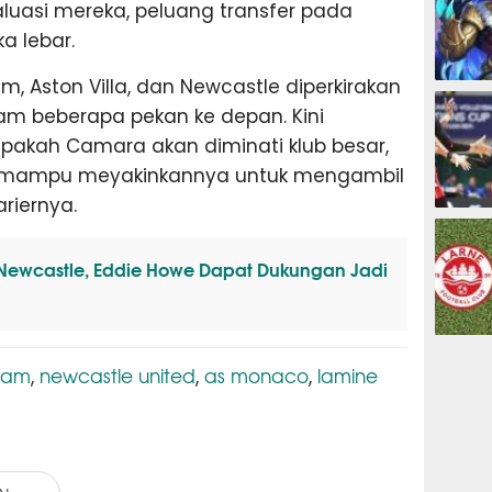
uasi mereka, peluang transfer pada
a lebar.
, Aston Villa, dan Newcastle diperkirakan
ESPORTS
am beberapa pekan ke depan. Kini
pakah Camara akan diminati klub besar,
 mampu meyakinkannya untuk mengambil
riernya.
OLAHRAG
 Newcastle, Eddie Howe Dapat Dukungan Jadi
PREDIKSI
ham
newcastle united
as monaco
lamine
,
,
,