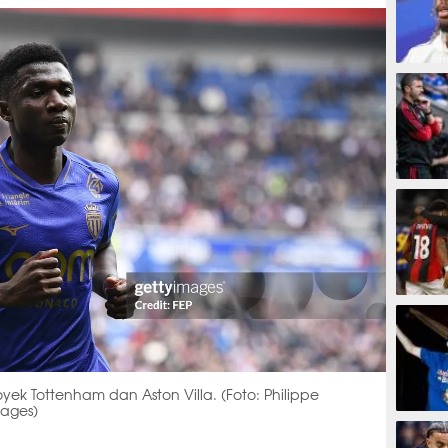
7 meni
11 men
16 men
ek Tottenham dan Aston Villa. (Foto: Philippe
mages)
16 men