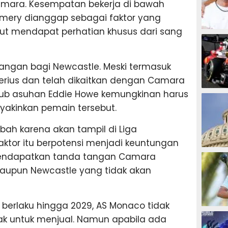
 Camara. Kesempatan bekerja di bawah
 Emery dianggap sebagai faktor yang
ut mendapat perhatian khusus dari sang
MOTOG
ntangan bagi Newcastle. Meski termasuk
serius dan telah dikaitkan dengan Camara
 klub asuhan Eddie Howe kemungkinan harus
F1
eyakinkan pemain tersebut.
ambah karena akan tampil di Liga
tor itu berpotensi menjadi keuntungan
TINJU
endapatkan tanda tangan Camara
aupun Newcastle yang tidak akan
berlaku hingga 2029, AS Monaco tidak
GOLF
ak untuk menjual. Namun apabila ada