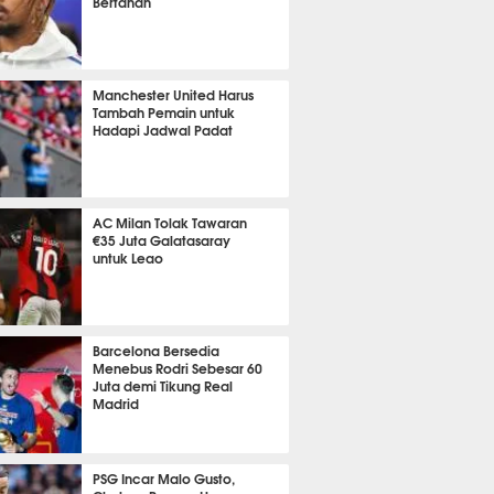
Bertahan
t 29 detik lalu
Manchester United Harus
Tambah Pemain untuk
Hadapi Jadwal Padat
it 5 detik lalu
AC Milan Tolak Tawaran
€35 Juta Galatasaray
untuk Leao
it 38 detik lalu
Barcelona Bersedia
Menebus Rodri Sebesar 60
Juta demi Tikung Real
Madrid
it 48 detik lalu
PSG Incar Malo Gusto,