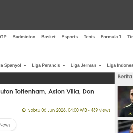
oGP
Badminton
Basket
Esports
Tenis
Formula 1
Ti
ga Spanyol
Liga Perancis
Liga Jerman
Liga Indones
Berita
tan Tottenham, Aston Villa, Dan
06 Jun 2026, 04:00 WIB
- 439 views
Sabtu
2 meni
News