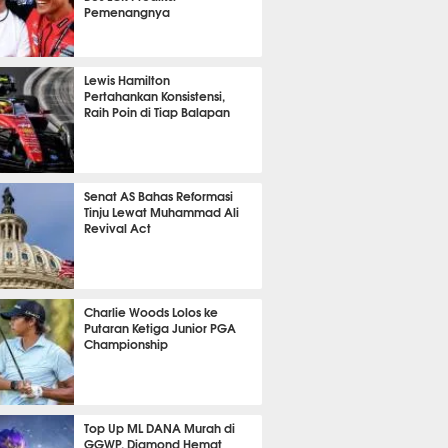
Pemenangnya
P
763
Lewis Hamilton
Pertahankan Konsistensi,
Raih Poin di Tiap Balapan
586
Senat AS Bahas Reformasi
Tinju Lewat Muhammad Ali
Revival Act
499
Charlie Woods Lolos ke
Putaran Ketiga Junior PGA
Championship
352
Top Up ML DANA Murah di
GGWP, Diamond Hemat