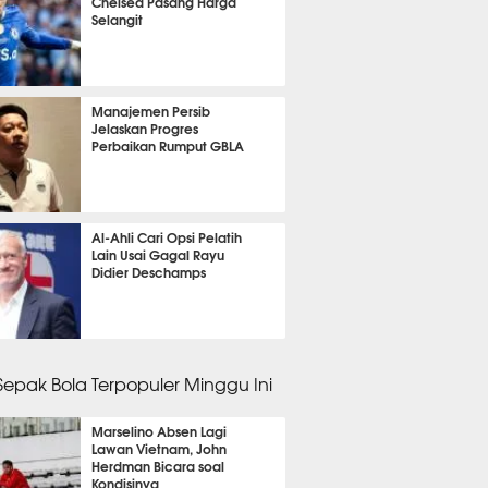
Chelsea Pasang Harga
Selangit
it 15 detik lalu
Manajemen Persib
Jelaskan Progres
Perbaikan Rumput GBLA
it 27 detik lalu
Al-Ahli Cari Opsi Pelatih
Lain Usai Gagal Rayu
Didier Deschamps
it 52 detik lalu
 Sepak Bola Terpopuler Minggu Ini
Marselino Absen Lagi
Lawan Vietnam, John
Herdman Bicara soal
Kondisinya