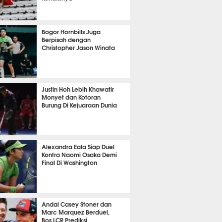
OLA
5893
Bogor Hornbills Juga
Berpisah dengan
Christopher Jason Winata
686
Justin Hoh Lebih Khawatir
Monyet dan Kotoran
Burung Di Kejuaraan Dunia
TON
1069
Alexandra Eala Siap Duel
Kontra Naomi Osaka Demi
Final Di Washington
454
Andai Casey Stoner dan
Marc Marquez Berduel,
Bos LCR Prediksi