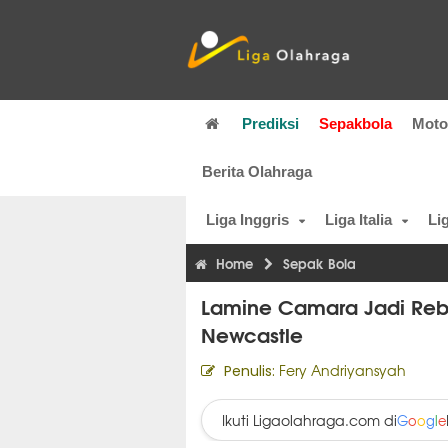
Prediksi
Sepakbola
Mot
Berita Olahraga
Liga Inggris
Liga Italia
Li
Home
Sepak Bola
Lamine Camara Jadi Rebu
Newcastle
Fery Andriyansyah
Penulis:
Ikuti Ligaolahraga.com di
G
o
o
g
l
e