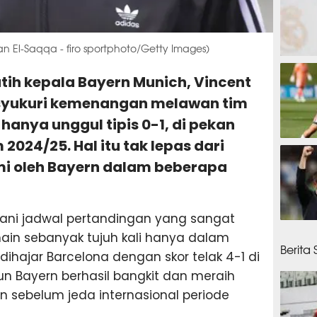
 El-Saqqa - firo sportphoto/Getty Images)
42 men
atih kepala Bayern Munich, Vincent
yukuri kemenangan melawan tim
 hanya unggul tipis 0-1, di pekan
2024/25. Hal itu tak lepas dari
1 jam 
ami oleh Bayern dalam beberapa
ani jadwal pertandingan yang sangat
1 jam
ain sebanyak tujuh kali hanya dalam
Berita
dihajar Barcelona dengan skor telak 4-1 di
n Bayern berhasil bangkit dan meraih
sebelum jeda internasional periode