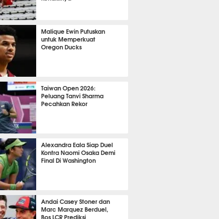
OLA
14858
Malique Ewin Putuskan
untuk Memperkuat
Oregon Ducks
441
Taiwan Open 2026:
Peluang Tanvi Sharma
Pecahkan Rekor
TON
3620
Alexandra Eala Siap Duel
Kontra Naomi Osaka Demi
Final Di Washington
522
Andai Casey Stoner dan
Marc Marquez Berduel,
Bos LCR Prediksi