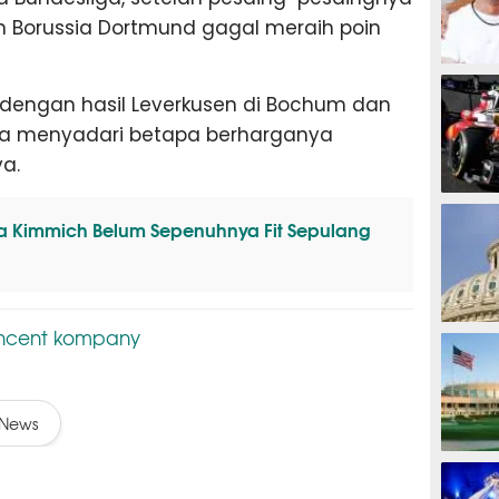
an Borussia Dortmund gagal meraih poin
MOTOG
engan hasil Leverkusen di Bochum dan
da menyadari betapa berharganya
a.
F1
 Kimmich Belum Sepenuhnya Fit Sepulang
incent kompany
TINJU
News
GOLF