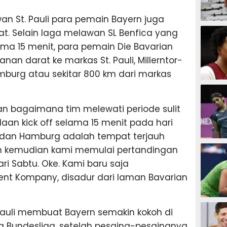
wan St. Pauli para pemain Bayern juga
SEPAK B
at. Selain laga melawan SL Benfica yang
lama 15 menit, para pemain Die Bavarian
nan darat ke markas St. Pauli, Millerntor-
amburg atau sekitar 800 km dari markas
BASKET
n bagaimana tim melewati periode sulit
aan kick off selama 15 menit pada hari
 dan Hamburg adalah tempat terjauh
BADMIN
an kemudian kami memulai pertandingan
ri Sabtu. Oke. Kami baru saja
ent Kompany, disadur dari laman Bavarian
TENIS
uli membuat Bayern semakin kokoh di
 Bundesliga, setelah pesaing-pesaingnya