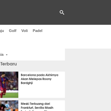
nju
Golf
Voli
Padel
ia
 Terbaru
Barcelona pada Akhirnya
Akan Melepas Roony
Bardghji
t 14 detik lalu
Meski Terbuang dari
Frankfurt, Sevilla Masih