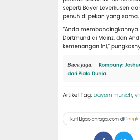
seperti Bayer Leverkusen d
penuh di pekan yang sama.
“Anda membandingkannya d
Dortmund di Mainz, dan An
kemenangan ini,” pungkasny
Kompany: Joshua
Baca juga:
dari Piala Dunia
bayern munich
v
Artikel Tag:
,
Ikuti Ligaolahraga.com di
G
o
o
g
l
e