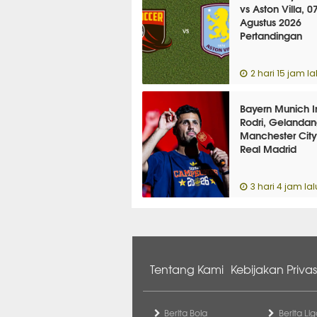
vs Aston Villa, 0
Agustus 2026
Pertandingan
Persahabatan
2 hari 15 jam la
Bayern Munich I
Rodri, Gelanda
Manchester City 
Real Madrid
3 hari 4 jam lal
Tentang Kami
Kebijakan Privas
Berita Bola
Berita Lig