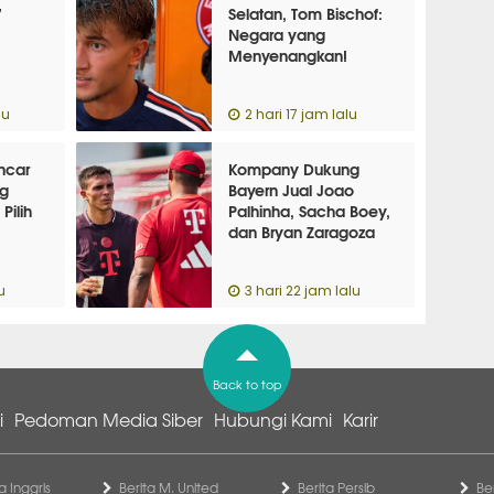
7
Selatan, Tom Bischof:
Negara yang
Menyenangkan!
lu
2 hari 17 jam lalu
ncar
Kompany Dukung
ng
Bayern Jual Joao
Pilih
Palhinha, Sacha Boey,
dan Bryan Zaragoza
u
3 hari 22 jam lalu
Back to top
i
Pedoman Media Siber
Hubungi Kami
Karir
a Inggris
Berita M. United
Berita Persib
Be