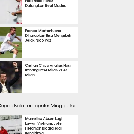
Florentino Perez
Datangkan Real Madrid
it 53 detik lalu
Franco Mastantuono
Diharapkan Bisa Mengikuti
Jejak Nico Paz
3 menit lalu
Cristian Chivu Analisis Hasil
Imbang Inter Milan vs AC
Milan
 22 menit lalu
 Sepak Bola Terpopuler Minggu Ini
Marselino Absen Lagi
Lawan Vietnam, John
Herdman Bicara soal
Kondisinya