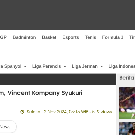
oGP
Badminton
Basket
Esports
Tenis
Formula 1
Ti
ga Spanyol
Liga Perancis
Liga Jerman
Liga Indones
Berita
m, Vincent Kompany Syukuri
12 Nov 2024, 03:15 WIB
- 519 views
Selasa
4 meni
News