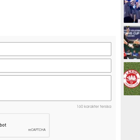
ESPORTS
OLAHRAG
PREDIKSI
160 karakter tersisa