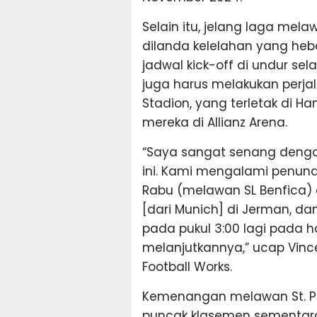
Selain itu, jelang laga mela
dilanda kelelahan yang heb
jadwal kick-off di undur se
juga harus melakukan perjala
Stadion, yang terletak di H
mereka di Allianz Arena.
“Saya sangat senang denga
ini. Kami mengalami penund
Rabu (melawan SL Benfica)
[dari Munich] di Jerman, d
pada pukul 3:00 lagi pada ha
melanjutkannya,” ucap Vinc
Football Works.
Kemenangan melawan St. Pa
puncak klasemen sementara