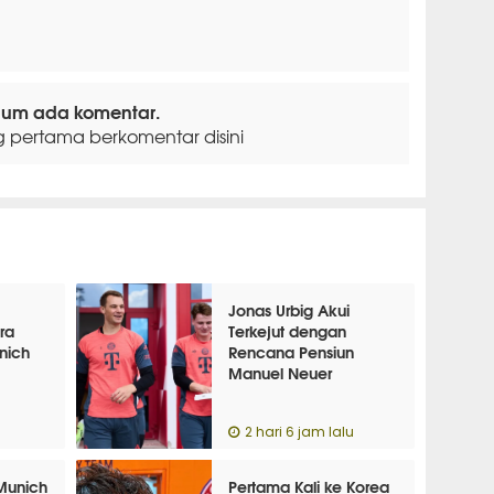
lum ada komentar.
g pertama berkomentar disini
Jonas Urbig Akui
ra
Terkejut dengan
nich
Rencana Pensiun
Manuel Neuer
u
2 hari 6 jam lalu
 Munich
Pertama Kali ke Korea