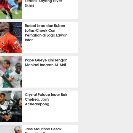
Tertarik Boyong Ellyes
Skhiri
t 54 detik lalu
Rafael Leao dan Ruben
Loftus-Cheek Curi
Perhatian di Laga Lawan
Inter
it 11 detik lalu
Pape Gueye Kini Tengah
Menjadi Incaran Al-Ahli
nit 59 detik lalu
Crystal Palace Incar Bek
Chelsea, Josh
Acheampong
it 24 detik lalu
Jose Mourinho Desak