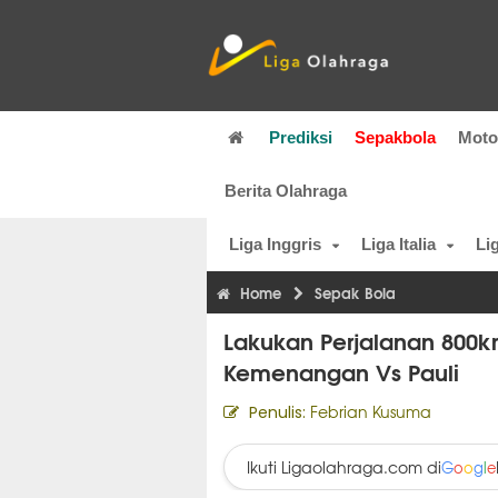
Prediksi
Sepakbola
Mot
Berita Olahraga
Liga Inggris
Liga Italia
Li
Home
Sepak Bola
Lakukan Perjalanan 800k
Kemenangan Vs Pauli
Febrian Kusuma
Penulis:
Ikuti Ligaolahraga.com di
G
o
o
g
l
e