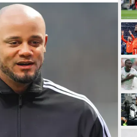
7 meni
23 men
30 me
38 men