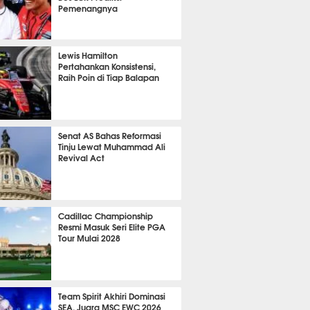
Pemenangnya
P
846
Lewis Hamilton
Pertahankan Konsistensi,
Raih Poin di Tiap Balapan
667
Senat AS Bahas Reformasi
Tinju Lewat Muhammad Ali
Revival Act
548
Cadillac Championship
Resmi Masuk Seri Elite PGA
Tour Mulai 2028
380
Team Spirit Akhiri Dominasi
SEA, Juara MSC EWC 2026