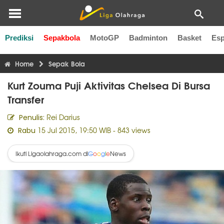
Prediksi
Sepakbola
MotoGP
Badminton
Basket
Esp
Liga Inggris
Liga Italia
Liga Spanyol
Liga Perancis
Li
Home
Sepak Bola
Kurt Zouma Puji Aktivitas Chelsea Di Bursa
Transfer
Rei Darius
Penulis:
15 Jul 2015, 19:50 WIB
- 843 views
Rabu
Ikuti Ligaolahraga.com di
News
G
o
o
g
l
e