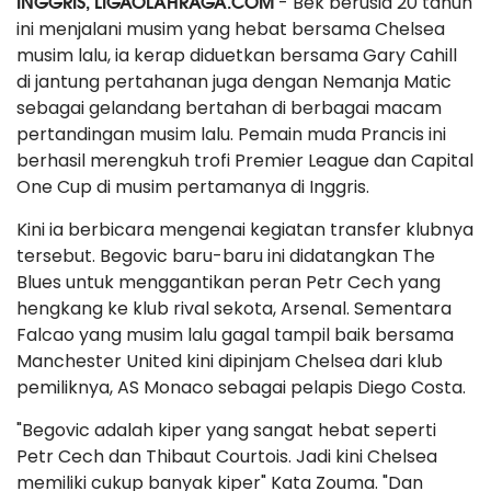
INGGRIS, LIGAOLAHRAGA.COM
- Bek berusia 20 tahun
ini menjalani musim yang hebat bersama Chelsea
musim lalu, ia kerap diduetkan bersama Gary Cahill
di jantung pertahanan juga dengan Nemanja Matic
sebagai gelandang bertahan di berbagai macam
pertandingan musim lalu. Pemain muda Prancis ini
berhasil merengkuh trofi Premier League dan Capital
One Cup di musim pertamanya di Inggris.
Kini ia berbicara mengenai kegiatan transfer klubnya
tersebut. Begovic baru-baru ini didatangkan The
Blues untuk menggantikan peran Petr Cech yang
hengkang ke klub rival sekota, Arsenal. Sementara
Falcao yang musim lalu gagal tampil baik bersama
Manchester United kini dipinjam Chelsea dari klub
pemiliknya, AS Monaco sebagai pelapis Diego Costa.
"Begovic adalah kiper yang sangat hebat seperti
Petr Cech dan Thibaut Courtois. Jadi kini Chelsea
memiliki cukup banyak kiper" Kata Zouma. "Dan