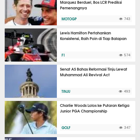
Marquez Berduel, Bos LCR Prediksi
Pemenangnya
MOTOGP
743
Lewis Hamilton Pertahankan
Konsistensi, Raih Poin di Tiap Balapan
F1
574
Senat AS Bahas Reformasi Tinju Lewat
Muhammad Ali Revival Act
TINJU
493
Charlie Woods Lolos ke Putaran Ketiga
Junior PGA Championship
GOLF
347