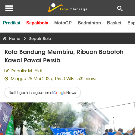
Prediksi
Sepakbola
MotoGP
Badminton
Basket
Esp
Liga Inggris
Liga Italia
Liga Spanyol
Liga Perancis
Li
Home
Sepak Bola
Kota Bandung Membiru, Ribuan Bobotoh
Kawal Pawai Persib
M. Aldi
Penulis:
25 Mei 2025, 15:50 WIB
- 532 views
Minggu
Ikuti Ligaolahraga.com di
News
G
o
o
g
l
e