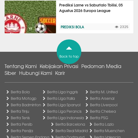
Prediksi Larne vs Saburtalo Tbilisi, 05
Agustus 2026 Europa League
PREDIKSI BOLA
2325
Back to top
Tentang Kami
Kebijakan Privasi
Pedoman Media
Siber
Hubungi Kami
Karir
Berita Bola
Berita Liga Inggris
Berita M. United
Berita Motogp
Berita Liga Italia
Berita Arsenal
Berita Badminton
Berita Liga Spanyol
Berita Liverpool
Berita Tinju
Berita Liga Perancis
Berita Chelsea
Berita Tenis
Berita Liga Indonesia
Berita PSG
Berita Persib
Berita Barcelona
Berita Lazio
Berita Persija
Berita Real Madrid
Berita Muenchen
Berita Semen Padang
Berita Dortmund
Berita Valencia