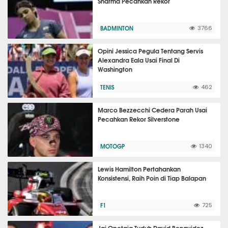
Sharma Pecahkan Rekor
BADMINTON
3766
Opini Jessica Pegula Tentang Servis
Alexandra Eala Usai Final Di
Washington
TENIS
462
Marco Bezzecchi Cedera Parah Usai
Pecahkan Rekor Silverstone
MOTOGP
1340
Lewis Hamilton Pertahankan
Konsistensi, Raih Poin di Tiap Balapan
F1
725
Jai Opetaia Tuduh David Benavidez