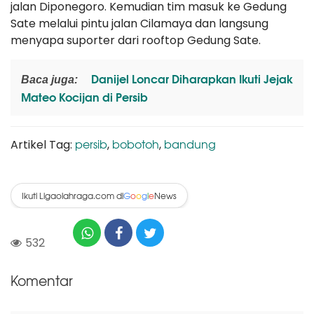
jalan Diponegoro. Kemudian tim masuk ke Gedung
Sate melalui pintu jalan Cilamaya dan langsung
menyapa suporter dari rooftop Gedung Sate.
Danijel Loncar Diharapkan Ikuti Jejak
Baca juga:
Mateo Kocijan di Persib
persib
bobotoh
bandung
Artikel Tag:
,
,
Ikuti Ligaolahraga.com di
News
G
o
o
g
l
e
532
Komentar