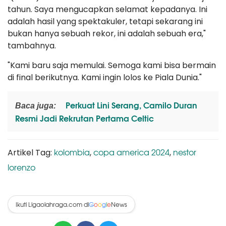
tahun. Saya mengucapkan selamat kepadanya. Ini
adalah hasil yang spektakuler, tetapi sekarang ini
bukan hanya sebuah rekor, ini adalah sebuah era,"
tambahnya.
"Kami baru saja memulai. Semoga kami bisa bermain
di final berikutnya. Kami ingin lolos ke Piala Dunia."
Perkuat Lini Serang, Camilo Duran
Baca juga:
Resmi Jadi Rekrutan Pertama Celtic
kolombia
copa america 2024
nestor
Artikel Tag:
,
,
lorenzo
Ikuti Ligaolahraga.com di
News
G
o
o
g
l
e