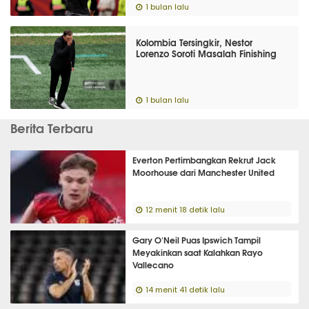
1 bulan lalu
Kolombia Tersingkir, Nestor
Lorenzo Soroti Masalah Finishing
1 bulan lalu
Berita Terbaru
Everton Pertimbangkan Rekrut Jack
Moorhouse dari Manchester United
12 menit 18 detik lalu
Gary O'Neil Puas Ipswich Tampil
Meyakinkan saat Kalahkan Rayo
Vallecano
14 menit 41 detik lalu