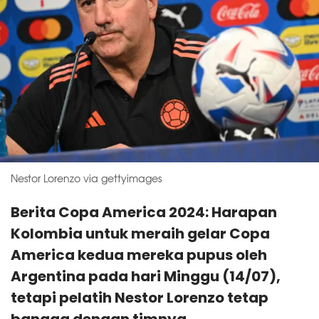
Nestor Lorenzo via gettyimages
Berita Copa America 2024: Harapan
Kolombia untuk meraih gelar Copa
America kedua mereka pupus oleh
Argentina pada hari Minggu (14/07),
tetapi pelatih Nestor Lorenzo tetap