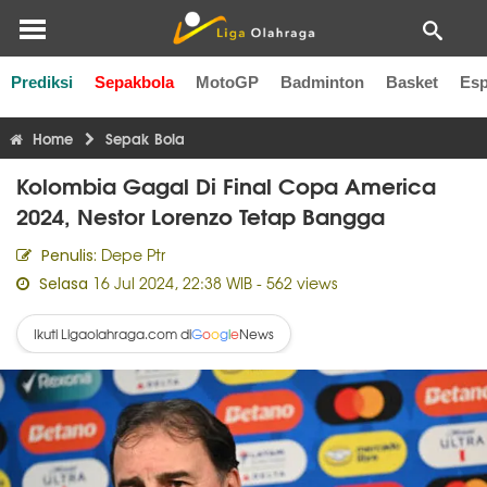
Prediksi
Sepakbola
MotoGP
Badminton
Basket
Esp
Liga Inggris
Liga Italia
Liga Spanyol
Liga Perancis
Li
Home
Sepak Bola
Kolombia Gagal Di Final Copa America
2024, Nestor Lorenzo Tetap Bangga
Depe Ptr
Penulis:
16 Jul 2024, 22:38 WIB
- 562 views
Selasa
Ikuti Ligaolahraga.com di
News
G
o
o
g
l
e