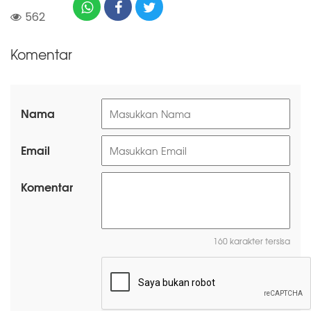
562
Komentar
Nama
Email
Komentar
160 karakter tersisa