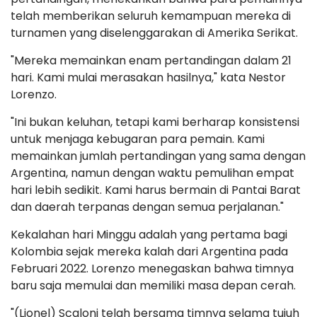
telah memberikan seluruh kemampuan mereka di
turnamen yang diselenggarakan di Amerika Serikat.
"Mereka memainkan enam pertandingan dalam 21
hari. Kami mulai merasakan hasilnya," kata Nestor
Lorenzo.
"Ini bukan keluhan, tetapi kami berharap konsistensi
untuk menjaga kebugaran para pemain. Kami
memainkan jumlah pertandingan yang sama dengan
Argentina, namun dengan waktu pemulihan empat
hari lebih sedikit. Kami harus bermain di Pantai Barat
dan daerah terpanas dengan semua perjalanan."
Kekalahan hari Minggu adalah yang pertama bagi
Kolombia sejak mereka kalah dari Argentina pada
Februari 2022. Lorenzo menegaskan bahwa timnya
baru saja memulai dan memiliki masa depan cerah.
"(Lionel) Scaloni telah bersama timnya selama tujuh