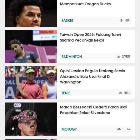
Memperkuat Oregon Ducks
BASKET
481
Taiwan Open 2026: Peluang Tanvi
Sharma Pecahkan Rekor
BADMINTON
3755
Opini Jessica Pegula Tentang Servis
Alexandra Eala Usai Final Di
Washington
TENIS
454
Marco Bezzecchi Cedera Parah Usai
Pecahkan Rekor Silverstone
MOTOGP
1304