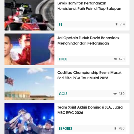
Lewis Hamilton Pertahankan
Konsistensi, Raih Poin di Tiap Balapan
F1
714
Jai Opetaia Tuduh David Benavidez
Menghindar dari Pertarungan
TINJU
428
Cadillac Championship Resmi Masuk
Seri Elite PGA Tour Mulai 2028
GOLF
430
Team Spirit Akhiri Dominasi SEA, Juara
MSC EWC 2026
ESPORTS
756