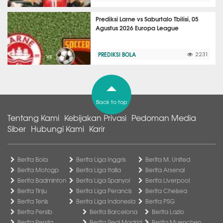
Prediksi Larne vs Saburtalo Tbilisi, 05
Agustus 2026 Europa League
PREDIKSI BOLA
2231
Back to top
Tentang Kami
Kebijakan Privasi
Pedoman Media
Siber
Hubungi Kami
Karir
Berita Bola
Berita Liga Inggris
Berita M. United
Berita Motogp
Berita Liga Italia
Berita Arsenal
Berita Badminton
Berita Liga Spanyol
Berita Liverpool
Berita Tinju
Berita Liga Perancis
Berita Chelsea
Berita Tenis
Berita Liga Indonesia
Berita PSG
Berita Persib
Berita Barcelona
Berita Lazio
Berita Persija
Berita Real Madrid
Berita Muenchen