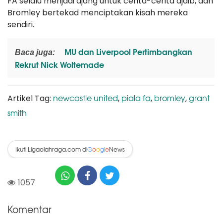
FA selalu menjadi ajang untuk cerita-cerita ajaib, dan
Bromley bertekad menciptakan kisah mereka
sendiri.
MU dan Liverpool Pertimbangkan
Baca juga:
Rekrut Nick Woltemade
newcastle united
piala fa
bromley
grant
Artikel Tag:
,
,
,
smith
Ikuti Ligaolahraga.com di
News
G
o
o
g
l
e
1057
Komentar