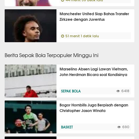
44 menit 59 detik lalu
Manchester United Siap Bahas Transfer
Zirkzee dengan Juventus
51 menit 1 detik lalu
Berita Sepak Bola Terpopuler Minggu Ini
Marselino Absen Lagi Lawan Vietnam,
John Herdman Bicara soal Kondisinya
SEPAK BOLA
6418
Bogor Hornbills Juga Berpisah dengan
Christopher Jason Winata
BASKET
690