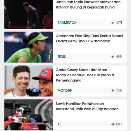
Justin Hoh Lebih Khawatir Monyet dan
Kotoran Burung Di Kejuaraan Dunia
BADMINTON
1071
Alexandra Eala Siap Duel Kontra Naomi
Osaka Demi Final Di Washington
TENIS
455
Andai Casey Stoner dan Marc
Marquez Berduel, Bos LCR Prediksi
Pemenangnya
MOTOGP
765
Lewis Hamilton Pertahankan
Konsistensi, Raih Poin di Tiap Balapan
F1
587