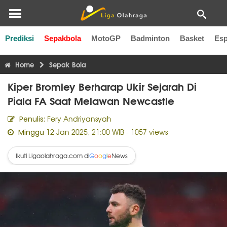
Prediksi
Sepakbola
MotoGP
Badminton
Basket
Esp
Liga Inggris
Liga Italia
Liga Spanyol
Liga Perancis
Li
Home
Sepak Bola
Kiper Bromley Berharap Ukir Sejarah Di
Piala FA Saat Melawan Newcastle
Fery Andriyansyah
Penulis:
12 Jan 2025, 21:00 WIB
- 1057 views
Minggu
Ikuti Ligaolahraga.com di
News
G
o
o
g
l
e