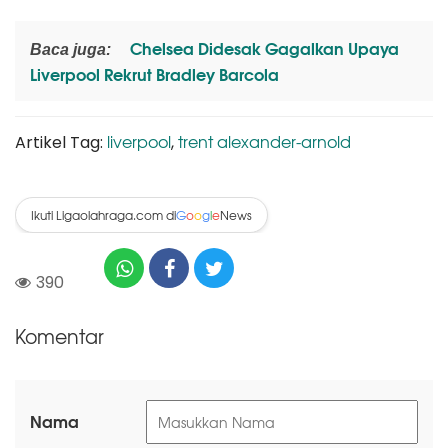
Chelsea Didesak Gagalkan Upaya
Baca juga:
Liverpool Rekrut Bradley Barcola
liverpool
trent alexander-arnold
Artikel Tag:
,
Ikuti Ligaolahraga.com di
News
G
o
o
g
l
e
390
Komentar
Nama