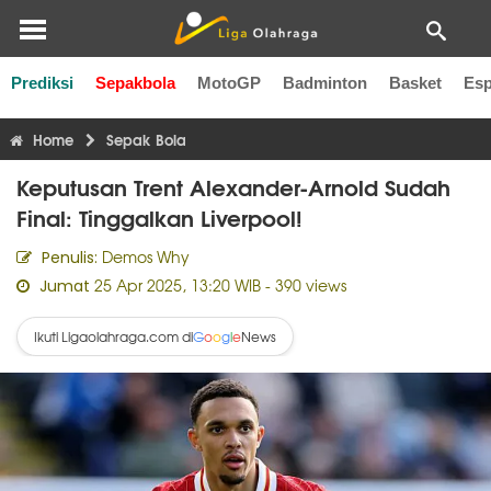
Prediksi
Sepakbola
MotoGP
Badminton
Basket
Esp
Liga Inggris
Liga Italia
Liga Spanyol
Liga Perancis
Li
Home
Sepak Bola
Keputusan Trent Alexander-Arnold Sudah
Final: Tinggalkan Liverpool!
Demos Why
Penulis:
25 Apr 2025, 13:20 WIB
- 390 views
Jumat
Ikuti Ligaolahraga.com di
News
G
o
o
g
l
e