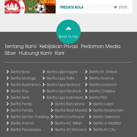
PREDIKSI BOLA
2320
Back to top
Tentang Kami
Kebijakan Privasi
Pedoman Media
Siber
Hubungi Kami
Karir
Berita Bola
Berita Liga Inggris
Berita M. United
Berita Motogp
Berita Liga Italia
Berita Arsenal
Berita Badminton
Berita Liga Spanyol
Berita Liverpool
Berita Tinju
Berita Liga Perancis
Berita Chelsea
Berita Tenis
Berita Liga Indonesia
Berita PSG
Berita Persib
Berita Barcelona
Berita Lazio
Berita Persija
Berita Real Madrid
Berita Muenchen
Berita Semen Padang
Berita Dortmund
Berita Valencia
Berita Arema
Berita AC Milan
Berita A Madrid
Berita Persebaya
Berita AS Monaco
Berita M City