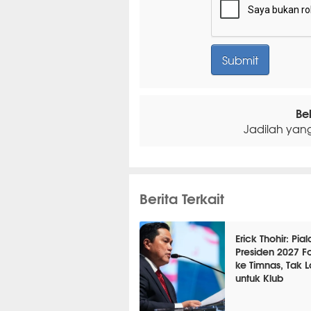
Be
Jadilah yan
Berita Terkait
Erick Thohir: Pial
Presiden 2027 F
ke Timnas, Tak L
untuk Klub