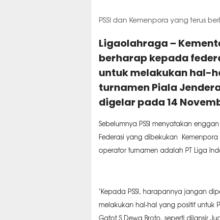
PSSI dan Kemenpora yang terus berk
Ligaolahraga – Kement
berharap kepada federas
untuk melakukan hal-ha
turnamen Piala Jender
digelar pada 14 Novemb
Sebelumnya PSSI menyatakan enggan 
Federasi yang dibekukan Kemenpora 
operator turnamen adalah PT Liga Ind
"Kepada PSSI, harapannya jangan dipers
melakukan hal-hal yang positif untuk 
Gatot S Dewa Broto, seperti dilansir Ju