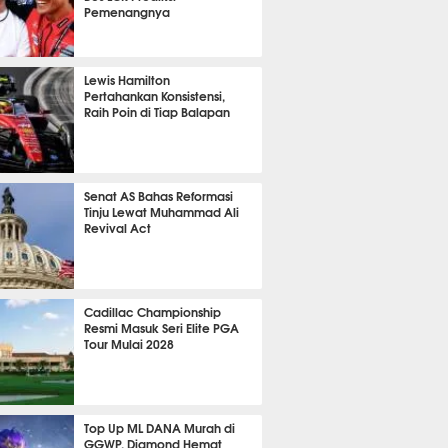
Pemenangnya
P
826
Lewis Hamilton
Pertahankan Konsistensi,
Raih Poin di Tiap Balapan
645
Senat AS Bahas Reformasi
Tinju Lewat Muhammad Ali
Revival Act
532
Cadillac Championship
Resmi Masuk Seri Elite PGA
Tour Mulai 2028
362
Top Up ML DANA Murah di
GGWP, Diamond Hemat