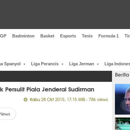
oGP
Badminton
Basket
Esports
Tenis
Formula 1
Ti
ga Spanyol
Liga Perancis
Liga Jerman
Liga Indones
Berita
 Persulit Piala Jenderal Sudirman
28 Okt 2015, 17:15 WIB
- 786 views
Rabu
News
baru 