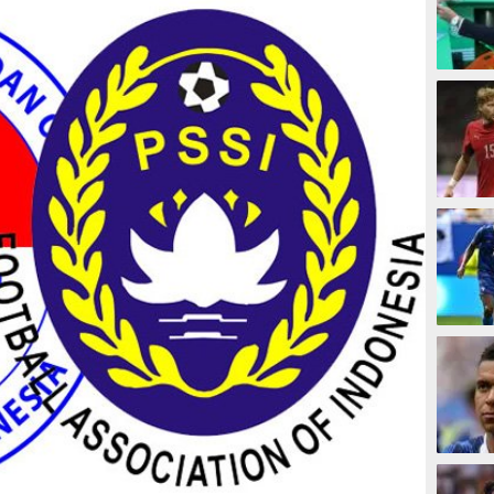
7 meni
9 meni
11 men
19 men