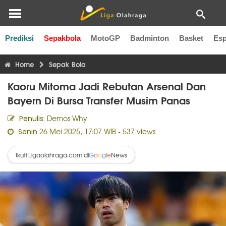
Prediksi
Sepakbola
MotoGP
Badminton
Basket
Esp
Liga Inggris
Liga Italia
Liga Spanyol
Liga Perancis
Li
Home
Sepak Bola
Kaoru Mitoma Jadi Rebutan Arsenal Dan
Bayern Di Bursa Transfer Musim Panas
Demos Why
Penulis:
26 Mei 2025, 17:07 WIB
- 537 views
Senin
Ikuti Ligaolahraga.com di
News
G
o
o
g
l
e