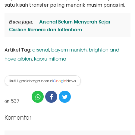
satu kisah transfer paling menarik musim panas ini.
Arsenal Belum Menyerah Kejar
Baca juga:
Cristian Romero dari Tottenham
arsenal
bayern munich
brighton and
Artikel Tag:
,
,
hove albion
kaoru mitoma
,
Ikuti Ligaolahraga.com di
News
G
o
o
g
l
e
537
Komentar