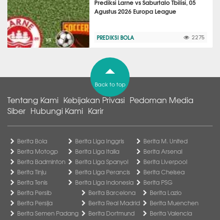
Prediksi Larne vs Saburtalo Tbilisi, 05
Agustus 2026 Europa League
PREDIKSI BOLA
2275
Back to top
Tentang Kami
Kebijakan Privasi
Pedoman Media
Siber
Hubungi Kami
Karir
Berita Bola
Berita Liga Inggris
Berita M. United
Berita Motogp
Berita Liga Italia
Berita Arsenal
Berita Badminton
Berita Liga Spanyol
Berita Liverpool
Berita Tinju
Berita Liga Perancis
Berita Chelsea
Berita Tenis
Berita Liga Indonesia
Berita PSG
Berita Persib
Berita Barcelona
Berita Lazio
Berita Persija
Berita Real Madrid
Berita Muenchen
Berita Semen Padang
Berita Dortmund
Berita Valencia