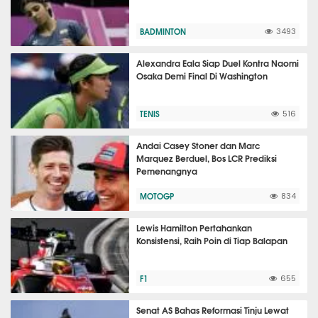
BADMINTON
3493
Alexandra Eala Siap Duel Kontra Naomi
Osaka Demi Final Di Washington
TENIS
516
Andai Casey Stoner dan Marc
Marquez Berduel, Bos LCR Prediksi
Pemenangnya
MOTOGP
834
Lewis Hamilton Pertahankan
Konsistensi, Raih Poin di Tiap Balapan
F1
655
Senat AS Bahas Reformasi Tinju Lewat