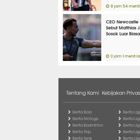
8 jam 54 menit 
CEO Newcastle 
Sebut Matthias J
Sosok Luar Biasa
3 jam 1 menit la
Tentang Kami
Kebijakan Privas
Berita Bola
Berita Lig
Berita Motogp
Berita Lig
Berita Badminton
Berita Li
Berita Tinju
Berita Li
Berita Tenis
Berita Li