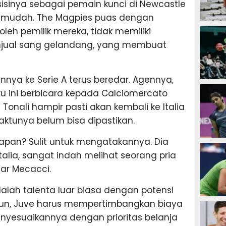
sisinya sebagai pemain kunci di Newcastle
 mudah. The Magpies puas dengan
SEPAK B
leh pemilik mereka, tidak memiliki
enjual sang gelandang, yang membuat
ya ke Serie A terus beredar. Agennya,
BASKET
u ini berbicara kepada Calciomercato
onali hampir pasti akan kembali ke Italia
ktunya belum bisa dipastikan.
 Kapan? Sulit untuk mengatakannya. Dia
BADMIN
talia, sangat indah melihat seorang pria
jar Mecacci.
dalah talenta luar biasa dengan potensi
TENIS
Namun, Juve harus mempertimbangkan biaya
enyesuaikannya dengan prioritas belanja