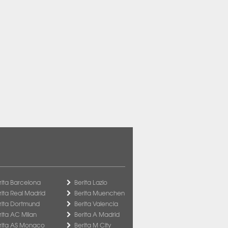
rita Barcelona
Berita Lazio
rita Real Madrid
Berita Muenchen
rita Dortmund
Berita Valencia
rita AC Milan
Berita A Madrid
rita AS Monaco
Berita M City