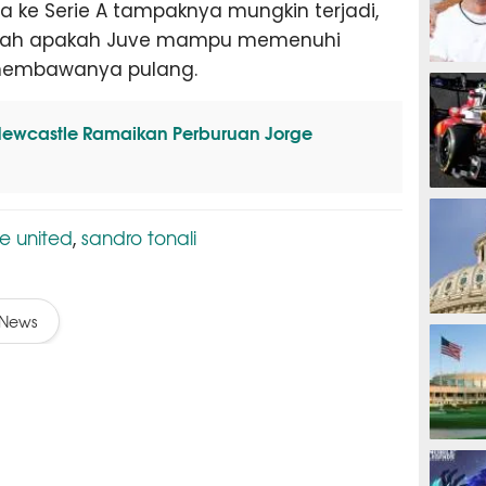
a ke Serie A tampaknya mungkin terjadi,
lah apakah Juve mampu memenuhi
 membawanya pulang.
MOTOG
Newcastle Ramaikan Perburuan Jorge
F1
e united
sandro tonali
,
News
TINJU
GOLF