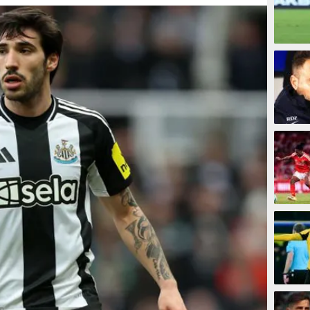
12 men
17 men
26 me
31 men