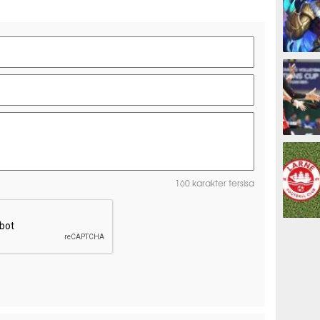
ESPORTS
OLAHRAG
160 karakter tersisa
PREDIKSI