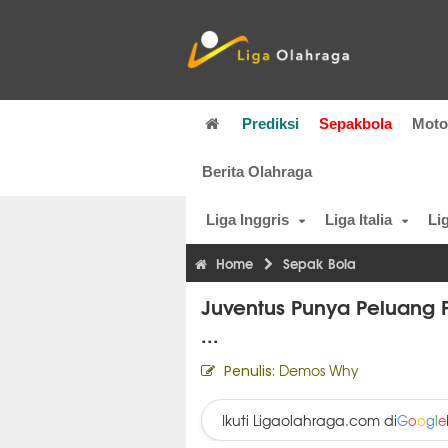
Prediksi
Sepakbola
Mot
Berita Olahraga
Liga Inggris
Liga Italia
Li
Home
Sepak Bola
Juventus Punya Peluang Pu
...
Demos Why
Penulis:
Ikuti Ligaolahraga.com di
G
o
o
g
l
e