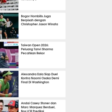
OLA
10795
Bogor Hornbills Juga
Berpisah dengan
Christopher Jason Winata
766
Taiwan Open 2026:
Peluang Tanvi Sharma
Pecahkan Rekor
TON
2769
Alexandra Eala Siap Duel
Kontra Naomi Osaka Demi
Final Di Washington
506
Andai Casey Stoner dan
Marc Marquez Berduel,
Bos LCR Prediksi