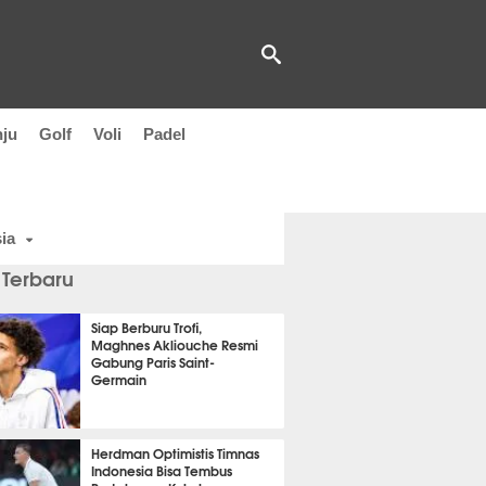
nju
Golf
Voli
Padel
ia
 Terbaru
Siap Berburu Trofi,
Maghnes Akliouche Resmi
Gabung Paris Saint-
Germain
t 48 detik lalu
Herdman Optimistis Timnas
Indonesia Bisa Tembus