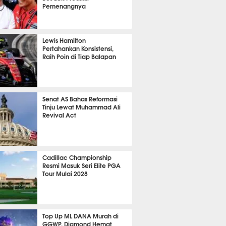
Pemenangnya
P
821
Lewis Hamilton
Pertahankan Konsistensi,
Raih Poin di Tiap Balapan
641
Senat AS Bahas Reformasi
Tinju Lewat Muhammad Ali
Revival Act
529
Cadillac Championship
Resmi Masuk Seri Elite PGA
Tour Mulai 2028
356
Top Up ML DANA Murah di
GGWP, Diamond Hemat