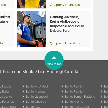
lalu
9 jam 7 menit lalu
United
Gabung Juventus,
aissle
Kerim Alajbegovic
Berpotensi Jadi Paulo
Dybala Baru
lu
11 jam 41 menit lalu
Back to top
i
Pedoman Media Siber
Hubungi Kami
Karir
a Inggris
Berita M. United
Berita Persib
Be
a Italia
Berita Arsenal
Berita Persija
Be
ga Spanyol
Berita Liverpool
Berita Semen Padang
Be
ga Perancis
Berita Chelsea
Berita Arema
Be
ga Indonesia
Berita PSG
Berita Persebaya
Be