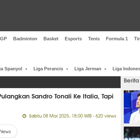
oGP
Badminton
Basket
Esports
Tenis
Formula 1
Ti
ga Spanyol
Liga Perancis
Liga Jerman
Liga Indones
Berita
langkan Sandro Tonali Ke Italia, Tapi
08 Mar 2025, 18:00 WIB
- 620 views
Sabtu
1 meni
News