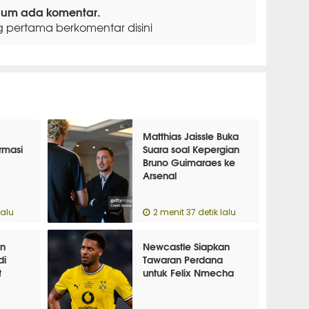
lum ada komentar.
g pertama berkomentar disini
Matthias Jaissle Buka
rmasi
Suara soal Kepergian
Bruno Guimaraes ke
Arsenal
lalu
2 menit 37 detik lalu
n
Newcastle Siapkan
di
Tawaran Perdana
t
untuk Felix Nmecha