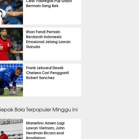
Cesc Fabregas Puji Gaya
Bermain Sang Bek
nit 50 detik lalu
Ilhan Fandi Pemain
Berdarah Indonesia
Emosional Jelang Lawan
Garuda
it 49 detik lalu
Frank Leboeuf Desak
Chelsea Cari Pengganti
Robert Sanchez
2 menit lalu
 Sepak Bola Terpopuler Minggu Ini
Marselino Absen Lagi
Lawan Vietnam, John
Herdman Bicara soal
Kondisinya