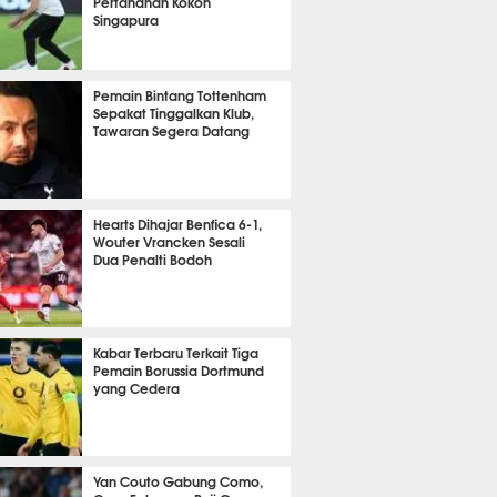
Pertahanan Kokoh
Singapura
it 29 detik lalu
Pemain Bintang Tottenham
Sepakat Tinggalkan Klub,
Tawaran Segera Datang
it 22 detik lalu
Hearts Dihajar Benfica 6-1,
Wouter Vrancken Sesali
Dua Penalti Bodoh
nit 6 detik lalu
Kabar Terbaru Terkait Tiga
Pemain Borussia Dortmund
yang Cedera
it 56 detik lalu
Yan Couto Gabung Como,