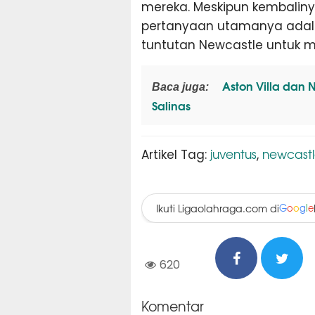
mereka. Meskipun kembaliny
pertanyaan utamanya ada
tuntutan Newcastle untuk
Aston Villa dan 
Baca juga:
Salinas
juventus
newcastl
Artikel Tag:
,
Ikuti Ligaolahraga.com di
G
o
o
g
l
e
620
Komentar