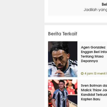
Be
Jadilah yan
Berita Terkait
Agen Gonzalez
Enggan Beri Info
Tentang Masa
Depannya
4 jam 13 menit 
Sven Botman da
Malick Thiaw Ja
Kandidat Terkua
Kapten Baru
Newcastle