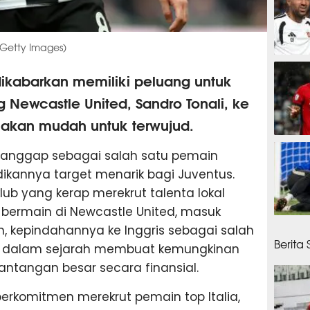
/Getty Images)
35 me
 dikabarkan memiliki peluang untuk
ewcastle United, Sandro Tonali, ke
ak akan mudah untuk terwujud.
51 men
dianggap sebagai salah satu pemain
jadikannya target menarik bagi Juventus.
lub yang kerap merekrut talenta lokal
ni bermain di Newcastle United, masuk
1 jam 
 kepindahannya ke Inggris sebagai salah
Berita
al dalam sejarah membuat kemungkinan
tantangan besar secara finansial.
berkomitmen merekrut pemain top Italia,