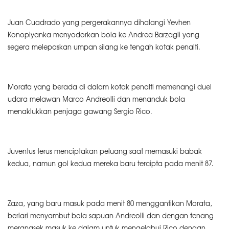
Juan Cuadrado yang pergerakannya dihalangi Yevhen
Konoplyanka menyodorkan bola ke Andrea Barzagli yang
segera melepaskan umpan silang ke tengah kotak penalti.
Morata yang berada di dalam kotak penalti memenangi duel
udara melawan Marco Andreolli dan menanduk bola
menaklukkan penjaga gawang Sergio Rico.
Juventus terus menciptakan peluang saat memasuki babak
kedua, namun gol kedua mereka baru tercipta pada menit 87.
Zaza, yang baru masuk pada menit 80 menggantikan Morata,
berlari menyambut bola sapuan Andreolli dan dengan tenang
merangsek masuk ke dalam untuk mengelabui Rico dengan