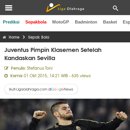
Prediksi
Sepakbola
MotoGP
Badminton
Basket
Esp
Liga Inggris
Liga Italia
Liga Spanyol
Liga Perancis
Li
Home
Sepak Bola
Juventus Pimpin Klasemen Setelah
Kandaskan Sevilla
Stefanus Toni
Penulis:
01 Okt 2015, 14:21 WIB
- 635 views
Kamis
Ikuti Ligaolahraga.com di
News
G
o
o
g
l
e