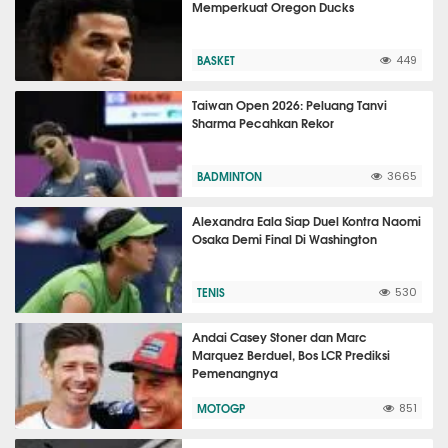
Memperkuat Oregon Ducks
BASKET
449
Taiwan Open 2026: Peluang Tanvi
Sharma Pecahkan Rekor
BADMINTON
3665
Alexandra Eala Siap Duel Kontra Naomi
Osaka Demi Final Di Washington
TENIS
530
Andai Casey Stoner dan Marc
Marquez Berduel, Bos LCR Prediksi
Pemenangnya
MOTOGP
851