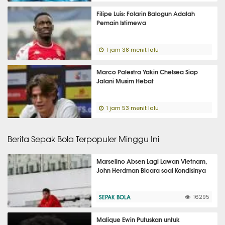
Filipe Luis: Folarin Balogun Adalah
Pemain Istimewa
1 jam 38 menit lalu
Marco Palestra Yakin Chelsea Siap
Jalani Musim Hebat
1 jam 53 menit lalu
Berita Sepak Bola Terpopuler Minggu Ini
Marselino Absen Lagi Lawan Vietnam,
John Herdman Bicara soal Kondisinya
SEPAK BOLA
16295
Malique Ewin Putuskan untuk