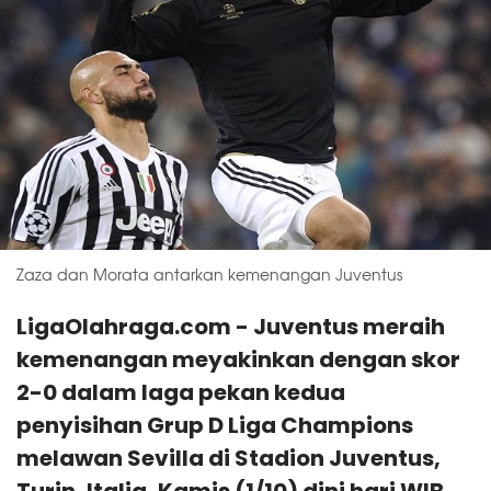
Zaza dan Morata antarkan kemenangan Juventus
LigaOlahraga.com - Juventus meraih
kemenangan meyakinkan dengan skor
2-0 dalam laga pekan kedua
penyisihan Grup D Liga Champions
melawan Sevilla di Stadion Juventus,