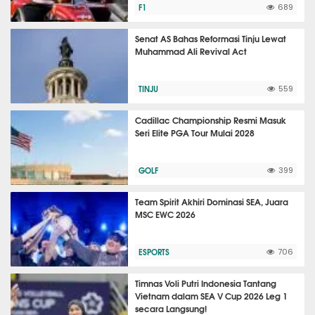
F1
689
Senat AS Bahas Reformasi Tinju Lewat
Muhammad Ali Revival Act
TINJU
559
Cadillac Championship Resmi Masuk
Seri Elite PGA Tour Mulai 2028
GOLF
399
Team Spirit Akhiri Dominasi SEA, Juara
MSC EWC 2026
ESPORTS
706
Timnas Voli Putri Indonesia Tantang
Vietnam dalam SEA V Cup 2026 Leg 1
secara Langsung!