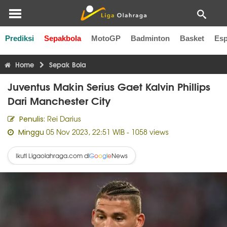
Prediksi
Sepakbola
MotoGP
Badminton
Basket
Esp
Liga Inggris
Liga Italia
Liga Spanyol
Liga Perancis
Li
Home
Sepak Bola
Juventus Makin Serius Gaet Kalvin Phillips
Dari Manchester City
Rei Darius
Penulis:
05 Nov 2023, 22:51 WIB
- 1058 views
Minggu
Ikuti Ligaolahraga.com di
News
G
o
o
g
l
e