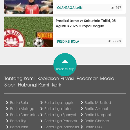
OLAHRAGA LAIN
797
Prediksi Larne vs Saburtalo Tbilisi, 05
Agustus 2026 Europa League
PREDIKSI BOLA
2296
Back to top
Tentang Kami
Kebijakan Privasi
Pedoman Media
Siber
Hubungi Kami
Karir
Berita Bola
Berita Liga Inggris
Berita M. United
Berita Motogp
Berita Liga Italia
Berita Arsenal
Berita Badminton
Berita Liga Spanyol
Berita Liverpool
Berita Tinju
Berita Liga Perancis
Berita Chelsea
Berita Tenis
Berita Liga Indonesia
Berita PSG