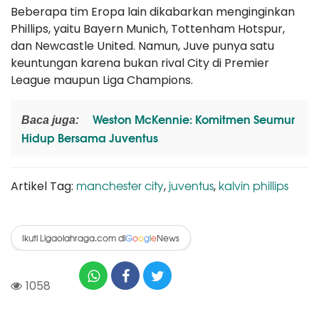
Beberapa tim Eropa lain dikabarkan menginginkan
Phillips, yaitu Bayern Munich, Tottenham Hotspur,
dan Newcastle United. Namun, Juve punya satu
keuntungan karena bukan rival City di Premier
League maupun Liga Champions.
Weston McKennie: Komitmen Seumur
Baca juga:
Hidup Bersama Juventus
manchester city
juventus
kalvin phillips
Artikel Tag:
,
,
Ikuti Ligaolahraga.com di
News
G
o
o
g
l
e
1058