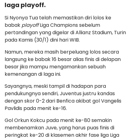
laga playoff.
Si Nyonya Tua telah memastikan diri lolos ke
babak
playoff
Liga Champions sebelum
pertandingan yang digelar di Allianz Stadium, Turin
pada Kamis (30/1) dini hari WIB.
Namun, mereka masih berpeluang lolos secara
langsung ke babak 16 besar alias finis di delapan
besar jika mampu mengamankan sebuah
kemenangan di laga ini.
Sayangnya, meski tampil di hadapan para
pendukungnya sendiri, Juventus justru kandas
dengan skor 0-2 dari Benfica akibat gol Vangelis
Pavlidis pada menit ke-16.
Gol Orkun Kokcu pada menit ke-80 semakin
membenamkan Juve, yang harus puas finis di
peringkat ke-20 di klasemen akhir fase liga Liga