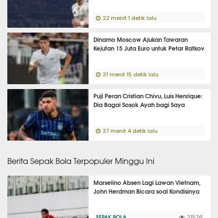
22 menit 1 detik lalu
Dinamo Moscow Ajukan Tawaran
Kejutan 15 Juta Euro untuk Petar Ratkov
31 menit 15 detik lalu
Puji Peran Cristian Chivu, Luis Henrique:
Dia Bagai Sosok Ayah bagi Saya
37 menit 4 detik lalu
Berita Sepak Bola Terpopuler Minggu Ini
Marselino Absen Lagi Lawan Vietnam,
John Herdman Bicara soal Kondisinya
SEPAK BOLA
21526