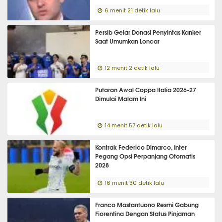
6 menit 21 detik lalu
Persib Gelar Donasi Penyintas Kanker
Saat Umumkan Loncar
12 menit 2 detik lalu
Putaran Awal Coppa Italia 2026-27
Dimulai Malam Ini
14 menit 57 detik lalu
Kontrak Federico Dimarco, Inter
Pegang Opsi Perpanjang Otomatis
2028
16 menit 30 detik lalu
Franco Mastantuono Resmi Gabung
Fiorentina Dengan Status Pinjaman