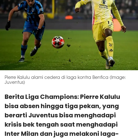
Pierre Kalulu alami cedera di laga kontra Benfica (Image:
Juventus)
Berita Liga Champions: Pierre Kalulu
bisa absen hingga tiga pekan, yang
berarti Juventus bisa menghadapi
krisis bek tengah saat menghadapi
Inter Milan dan juga melakoni laga-