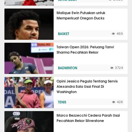
Malique Ewin Putuskan untuk
Memperkuat Oregon Ducks
BASKET
469
Taiwan Open 2026: Peluang Tanvi
Sharma Pecahkan Rekor
BADMINTON
3724
Opini Jessica Pegula Tentang Servis
Alexandra Eala Usai Final Di
Washington
TENIS
428
Marco Bezzecchi Cedera Parah Usai
Pecahkan Rekor Silverstone