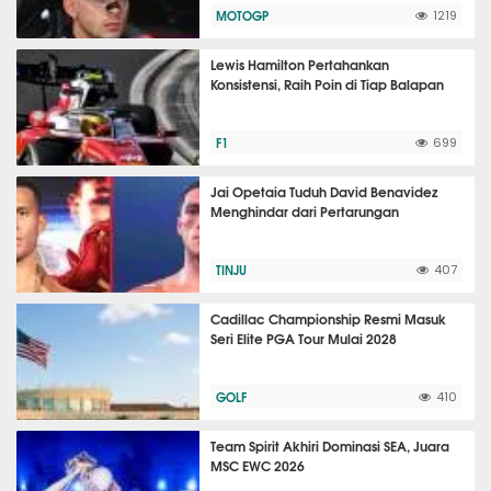
MOTOGP
1219
Lewis Hamilton Pertahankan
Konsistensi, Raih Poin di Tiap Balapan
F1
699
Jai Opetaia Tuduh David Benavidez
Menghindar dari Pertarungan
TINJU
407
Cadillac Championship Resmi Masuk
Seri Elite PGA Tour Mulai 2028
GOLF
410
Team Spirit Akhiri Dominasi SEA, Juara
MSC EWC 2026