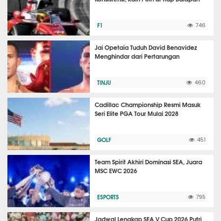
F1
746
Jai Opetaia Tuduh David Benavidez
Menghindar dari Pertarungan
TINJU
460
Cadillac Championship Resmi Masuk
Seri Elite PGA Tour Mulai 2028
GOLF
451
Team Spirit Akhiri Dominasi SEA, Juara
MSC EWC 2026
ESPORTS
795
Jadwal Lengkap SEA V Cup 2026 Putri