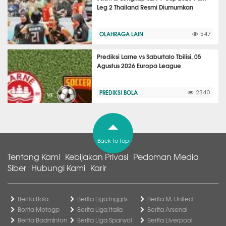
Leg 2 Thailand Resmi Diumumkan
OLAHRAGA LAIN
547
Prediksi Larne vs Saburtalo Tbilisi, 05
Agustus 2026 Europa League
PREDIKSI BOLA
2340
Back to top
Tentang Kami
Kebijakan Privasi
Pedoman Media
Siber
Hubungi Kami
Karir
Berita Bola
Berita Liga Inggris
Berita M. United
Berita Motogp
Berita Liga Italia
Berita Arsenal
Berita Badminton
Berita Liga Spanyol
Berita Liverpool