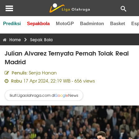
Prediksi
Sepakbola
MotoGP
Badminton
Basket
Esp
Liga Inggris
Liga Italia
Liga Spanyol
Liga Perancis
Li
Home
Sepak Bola
Julian Alvarez Ternyata Pernah Tolak Real
Madrid
Senja Hanan
Penulis:
17 Apr 2024, 22:19 WIB
- 656 views
Rabu
Ikuti Ligaolahraga.com di
News
G
o
o
g
l
e