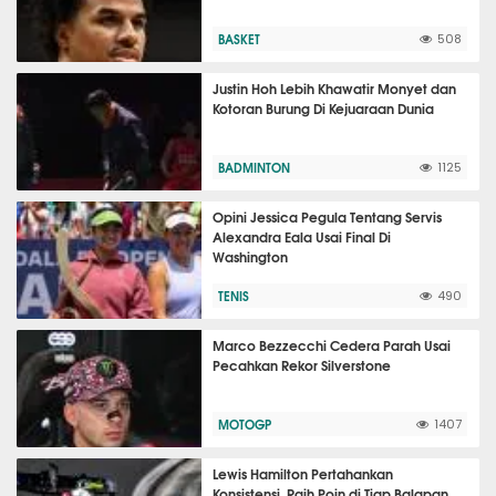
BASKET
508
Justin Hoh Lebih Khawatir Monyet dan
Kotoran Burung Di Kejuaraan Dunia
BADMINTON
1125
Opini Jessica Pegula Tentang Servis
Alexandra Eala Usai Final Di
Washington
TENIS
490
Marco Bezzecchi Cedera Parah Usai
Pecahkan Rekor Silverstone
MOTOGP
1407
Lewis Hamilton Pertahankan
Konsistensi, Raih Poin di Tiap Balapan