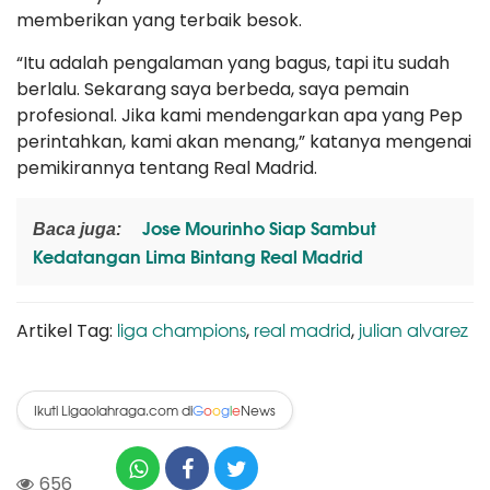
memberikan yang terbaik besok.
“Itu adalah pengalaman yang bagus, tapi itu sudah
berlalu. Sekarang saya berbeda, saya pemain
profesional. Jika kami mendengarkan apa yang Pep
perintahkan, kami akan menang,” katanya mengenai
pemikirannya tentang Real Madrid.
Jose Mourinho Siap Sambut
Baca juga:
Kedatangan Lima Bintang Real Madrid
liga champions
real madrid
julian alvarez
Artikel Tag:
,
,
Ikuti Ligaolahraga.com di
News
G
o
o
g
l
e
656