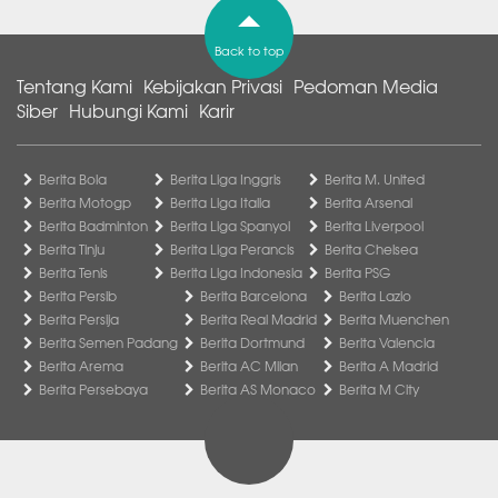
Back to top
Tentang Kami
Kebijakan Privasi
Pedoman Media
Siber
Hubungi Kami
Karir
Berita Bola
Berita Liga Inggris
Berita M. United
Berita Motogp
Berita Liga Italia
Berita Arsenal
Berita Badminton
Berita Liga Spanyol
Berita Liverpool
Berita Tinju
Berita Liga Perancis
Berita Chelsea
Berita Tenis
Berita Liga Indonesia
Berita PSG
Berita Persib
Berita Barcelona
Berita Lazio
Berita Persija
Berita Real Madrid
Berita Muenchen
Berita Semen Padang
Berita Dortmund
Berita Valencia
Berita Arema
Berita AC Milan
Berita A Madrid
Berita Persebaya
Berita AS Monaco
Berita M City