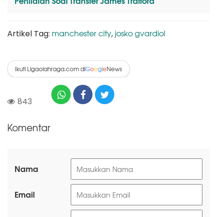
Penilaian Soal Transfer James Trafford
manchester city
josko gvardiol
Artikel Tag:
,
Ikuti Ligaolahraga.com di
News
G
o
o
g
l
e
843
Komentar
Nama
Email