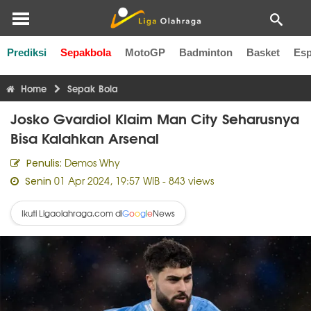
Prediksi
Sepakbola
MotoGP
Badminton
Basket
Esp
Liga Inggris
Liga Italia
Liga Spanyol
Liga Perancis
Li
Home
Sepak Bola
Josko Gvardiol Klaim Man City Seharusnya
Bisa Kalahkan Arsenal
Demos Why
Penulis:
01 Apr 2024, 19:57 WIB
- 843 views
Senin
Ikuti Ligaolahraga.com di
News
G
o
o
g
l
e