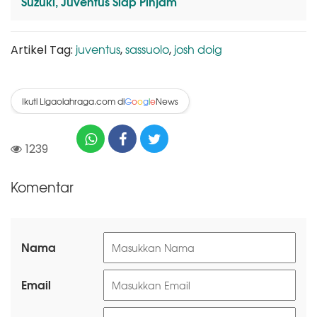
Suzuki, Juventus Siap Pinjam
juventus
sassuolo
josh doig
Artikel Tag:
,
,
Ikuti Ligaolahraga.com di
News
G
o
o
g
l
e
1239
Komentar
Nama
Email