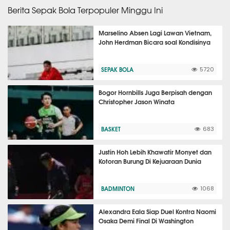
Berita Sepak Bola Terpopuler Minggu Ini
Marselino Absen Lagi Lawan Vietnam,
John Herdman Bicara soal Kondisinya
SEPAK BOLA
5720
Bogor Hornbills Juga Berpisah dengan
Christopher Jason Winata
BASKET
683
Justin Hoh Lebih Khawatir Monyet dan
Kotoran Burung Di Kejuaraan Dunia
BADMINTON
1068
Alexandra Eala Siap Duel Kontra Naomi
Osaka Demi Final Di Washington