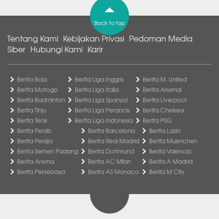
Back to top
Tentang Kami
Kebijakan Privasi
Pedoman Media
Siber
Hubungi Kami
Karir
Berita Bola
Berita Liga Inggris
Berita M. United
Berita Motogp
Berita Liga Italia
Berita Arsenal
Berita Badminton
Berita Liga Spanyol
Berita Liverpool
Berita Tinju
Berita Liga Perancis
Berita Chelsea
Berita Tenis
Berita Liga Indonesia
Berita PSG
Berita Persib
Berita Barcelona
Berita Lazio
Berita Persija
Berita Real Madrid
Berita Muenchen
Berita Semen Padang
Berita Dortmund
Berita Valencia
Berita Arema
Berita AC Milan
Berita A Madrid
Berita Persebaya
Berita AS Monaco
Berita M City