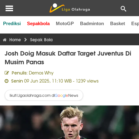
Prediksi
Sepakbola
MotoGP
Badminton
Basket
Esp
Liga Inggris
Liga Italia
Liga Spanyol
Liga Perancis
Li
Home
Sepak Bola
Josh Doig Masuk Daftar Target Juventus Di
Musim Panas
Demos Why
Penulis:
09 Jun 2025, 11:10 WIB
- 1239 views
Senin
Ikuti Ligaolahraga.com di
News
G
o
o
g
l
e