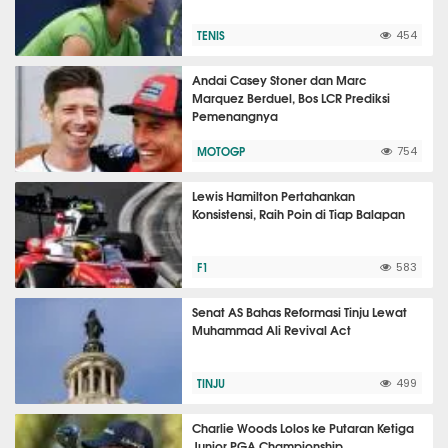
TENIS
454
Andai Casey Stoner dan Marc
Marquez Berduel, Bos LCR Prediksi
Pemenangnya
MOTOGP
754
Lewis Hamilton Pertahankan
Konsistensi, Raih Poin di Tiap Balapan
F1
583
Senat AS Bahas Reformasi Tinju Lewat
Muhammad Ali Revival Act
TINJU
499
Charlie Woods Lolos ke Putaran Ketiga
Junior PGA Championship