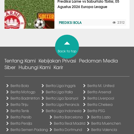
Prediksi Larne vs Saburtalo Tbilisi, 05
Agustus 2026 Europa League
PREDIKSI BOLA
2312
Back to top
Tentang Kami
Kebijakan Privasi
Pedoman Media
Siber
Hubungi Kami
Karir
Berita Bola
Berita Liga Inggris
Berita M. United
Berita Motogp
Berita Liga Italia
Berita Arsenal
Berita Badminton
Berita Liga Spanyol
Berita Liverpool
Berita Tinju
Berita Liga Perancis
Berita Chelsea
Berita Tenis
Berita Liga Indonesia
Berita PSG
Berita Persib
Berita Barcelona
Berita Lazio
Berita Persija
Berita Real Madrid
Berita Muenchen
Berita Semen Padang
Berita Dortmund
Berita Valencia