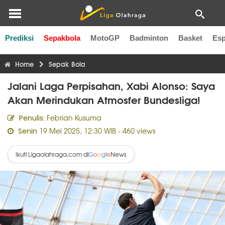
Prediksi
Sepakbola
MotoGP
Badminton
Basket
Esp
Liga Inggris
Liga Italia
Liga Spanyol
Liga Perancis
Li
Home
Sepak Bola
Jalani Laga Perpisahan, Xabi Alonso: Saya
Akan Merindukan Atmosfer Bundesliga!
Febrian Kusuma
Penulis:
19 Mei 2025, 12:30 WIB
- 460 views
Senin
Ikuti Ligaolahraga.com di
News
G
o
o
g
l
e