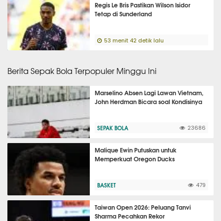
Regis Le Bris Pastikan Wilson Isidor
Tetap di Sunderland
53 menit 42 detik lalu
Berita Sepak Bola Terpopuler Minggu Ini
Marselino Absen Lagi Lawan Vietnam,
John Herdman Bicara soal Kondisinya
SEPAK BOLA
23686
Malique Ewin Putuskan untuk
Memperkuat Oregon Ducks
BASKET
479
Taiwan Open 2026: Peluang Tanvi
Sharma Pecahkan Rekor