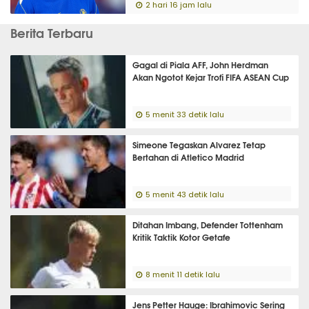
2 hari 16 jam lalu
Berita Terbaru
Gagal di Piala AFF, John Herdman
Akan Ngotot Kejar Trofi FIFA ASEAN Cup
5 menit 33 detik lalu
Simeone Tegaskan Alvarez Tetap
Bertahan di Atletico Madrid
5 menit 43 detik lalu
Ditahan Imbang, Defender Tottenham
Kritik Taktik Kotor Getafe
8 menit 11 detik lalu
Jens Petter Hauge: Ibrahimovic Sering