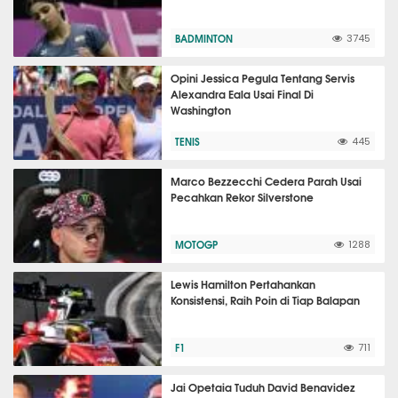
BADMINTON
3745
Opini Jessica Pegula Tentang Servis
Alexandra Eala Usai Final Di
Washington
TENIS
445
Marco Bezzecchi Cedera Parah Usai
Pecahkan Rekor Silverstone
MOTOGP
1288
Lewis Hamilton Pertahankan
Konsistensi, Raih Poin di Tiap Balapan
F1
711
Jai Opetaia Tuduh David Benavidez