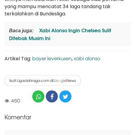
yang mampu mencatat 34 laga tandang tak
terkalahkan di Bundesliga.
Xabi Alonso Ingin Chelsea Sulit
Baca juga:
Ditebak Musim Ini
bayer leverkusen
xabi alonso
Artikel Tag:
,
Ikuti Ligaolahraga.com di
News
G
o
o
g
l
e
460
Komentar