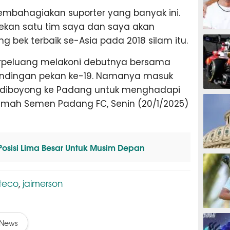
embahagiakan suporter yang banyak ini.
ekan satu tim saya dan saya akan
MOTOG
ng bek terbaik se-Asia pada 2018 silam itu.
erpeluang melakoni debutnya bersama
andingan pekan ke-19. Namanya masuk
 diboyong ke Padang untuk menghadapi
F1
umah Semen Padang FC, Senin (20/1/2025)
 Posisi Lima Besar Untuk Musim Depan
TINJU
teco
jaimerson
,
GOLF
News