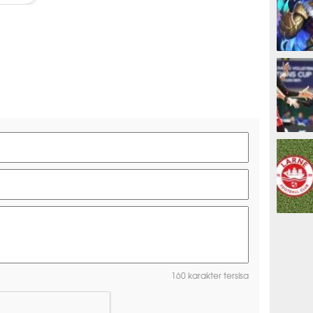
ESPORTS
OLAHRAG
PREDIKSI
160 karakter tersisa