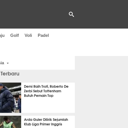
nju
Golf
Voli
Padel
ia
 Terbaru
Demi Raih Trofi, Roberto De
Zerbi Sebut Tottenham
Butuh Pemain Top
t 16 detik lalu
Arda Guler Dilirik Sejumlah
Klub Liga Primer Inggris