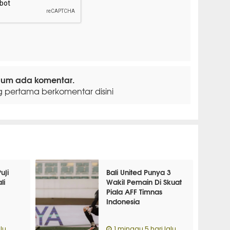
lum ada komentar.
g pertama berkomentar disini
uji
Bali United Punya 3
li
Wakil Pemain Di Skuat
Piala AFF Timnas
Indonesia
lu
1 minggu 5 hari lalu