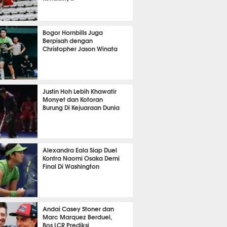
OLA
4213
Bogor Hornbills Juga
Berpisah dengan
Christopher Jason Winata
650
Justin Hoh Lebih Khawatir
Monyet dan Kotoran
Burung Di Kejuaraan Dunia
TON
1054
Alexandra Eala Siap Duel
Kontra Naomi Osaka Demi
Final Di Washington
439
Andai Casey Stoner dan
Marc Marquez Berduel,
Bos LCR Prediksi