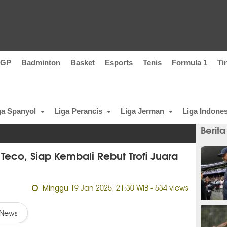
oGP
Badminton
Basket
Esports
Tenis
Formula 1
Ti
ga Spanyol
Liga Perancis
Liga Jerman
Liga Indones
Berita
eco, Siap Kembali Rebut Trofi Juara
19 Jan 2025, 21:30 WIB
- 534 views
Minggu
1 meni
News