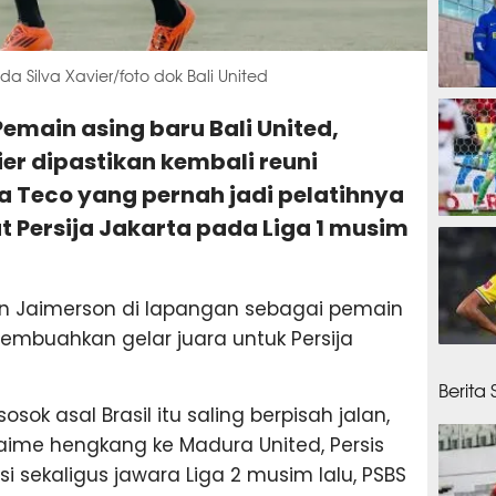
da Silva Xavier/foto dok Bali United
27 men
 Pemain asing baru Bali United,
er dipastikan kembali reuni
 Teco yang pernah jadi pelatihnya
Persija Jakarta pada Liga 1 musim
31 men
n Jaimerson di lapangan sebagai pemain
embuahkan gelar juara untuk Persija
41 men
Berita
sok asal Brasil itu saling berpisah jalan,
aime hengkang ke Madura United, Persis
si sekaligus jawara Liga 2 musim lalu, PSBS