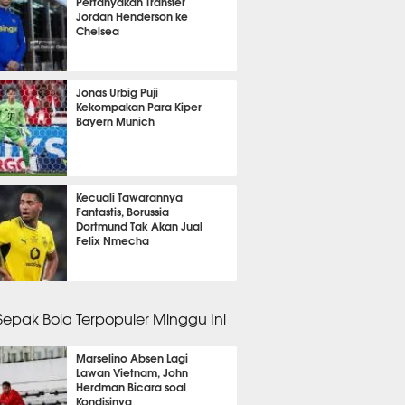
Pertanyakan Transfer
Jordan Henderson ke
Chelsea
it 54 detik lalu
Jonas Urbig Puji
Kekompakan Para Kiper
Bayern Munich
it 23 detik lalu
Kecuali Tawarannya
Fantastis, Borussia
Dortmund Tak Akan Jual
Felix Nmecha
it 6 detik lalu
 Sepak Bola Terpopuler Minggu Ini
Marselino Absen Lagi
Lawan Vietnam, John
Herdman Bicara soal
Kondisinya