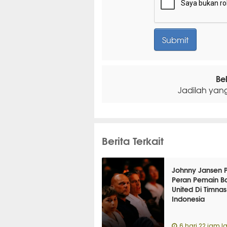
Be
Jadilah yan
Berita Terkait
Johnny Jansen P
Peran Pemain Ba
United Di Timnas
Indonesia
6 hari 22 jam la