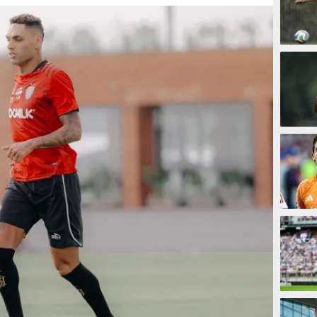
1 meni
13 men
23 men
27 men