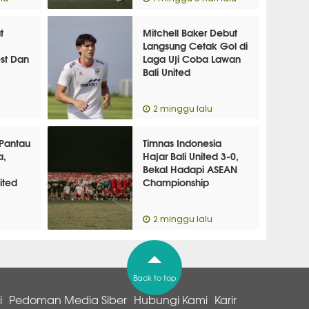
t
Mitchell Baker Debut
Langsung Cetak Gol di
st Dan
Laga Uji Coba Lawan
Bali United
2 minggu lalu
Pantau
Timnas Indonesia
a,
Hajar Bali United 3-0,
Bekal Hadapi ASEAN
ited
Championship
2 minggu lalu
Back to top
i
Pedoman Media Siber
Hubungi Kami
Karir