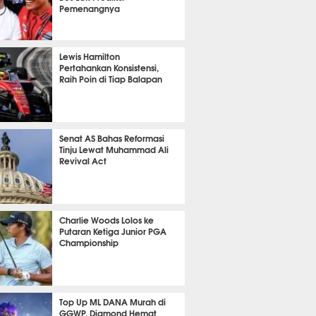
Pemenangnya
P
734
Lewis Hamilton
Pertahankan Konsistensi,
Raih Poin di Tiap Balapan
565
Senat AS Bahas Reformasi
Tinju Lewat Muhammad Ali
Revival Act
486
Charlie Woods Lolos ke
Putaran Ketiga Junior PGA
Championship
340
Top Up ML DANA Murah di
GGWP, Diamond Hemat