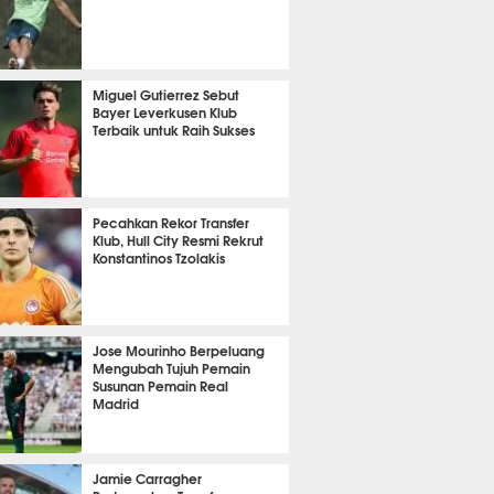
t 19 detik lalu
Miguel Gutierrez Sebut
Bayer Leverkusen Klub
Terbaik untuk Raih Sukses
it 4 detik lalu
Pecahkan Rekor Transfer
Klub, Hull City Resmi Rekrut
Konstantinos Tzolakis
it 15 detik lalu
Jose Mourinho Berpeluang
Mengubah Tujuh Pemain
Susunan Pemain Real
Madrid
it 8 detik lalu
Jamie Carragher