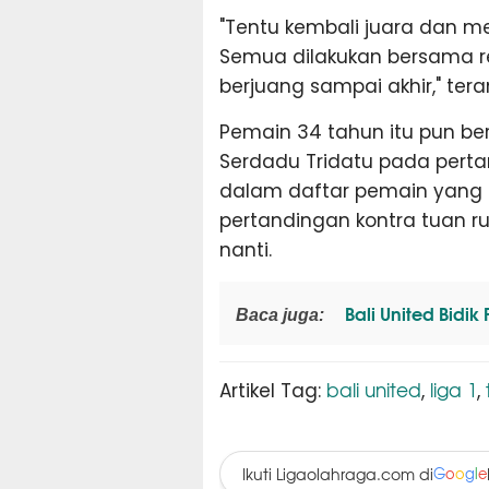
"Tentu kembali juara dan m
Semua dilakukan bersama r
berjuang sampai akhir," tera
Pemain 34 tahun itu pun b
Serdadu Tridatu pada pert
dalam daftar pemain yang
pertandingan kontra tuan r
nanti.
Bali United Bidik
Baca juga:
bali united
liga 1
Artikel Tag:
,
,
Ikuti Ligaolahraga.com di
G
o
o
g
l
e