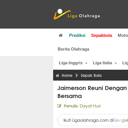
Prediksi
Sepakbola
Mot
Berita Olahraga
Liga Inggris
Liga Italia
Li
Home
Sepak Bola
Jaimerson Reuni Dengan T
Bersama
Dayat Huri
Penulis:
Ikuti Ligaolahraga.com di
G
o
o
g
l
e