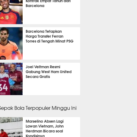
Kontrak Empat Tahun dari
Barcelona
it 21 detik lalu
Barcelona Tetapkan
Harga Transfer Ferran
Torres di Tengah Minat PSG
it 55 detik lalu
Joel Veltman Resmi
Gabung West Ham United
Secara Gratis
it 15 detik lalu
 Sepak Bola Terpopuler Minggu Ini
Marselino Absen Lagi
Lawan Vietnam, John
Herdman Bicara soal
Kondisinya