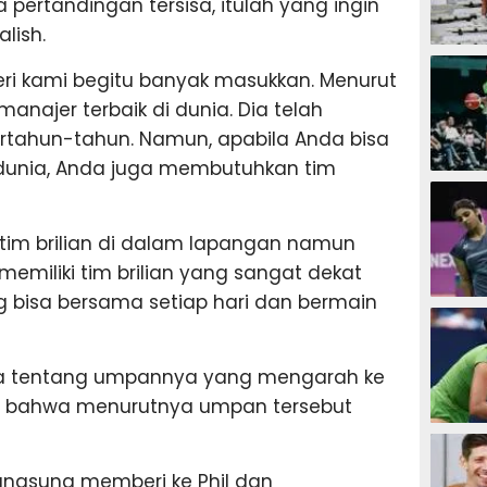
pertandingan tersisa, itulah yang ingin
lish.
SEPAK B
ri kami begitu banyak masukkan. Menurut
anajer terbaik di dunia. Dia telah
tahun-tahun. Namun, apabila Anda bisa
i dunia, Anda juga membutuhkan tim
BASKET
i, tim brilian di dalam lapangan namun
memiliki tim brilian yang sangat dekat
g bisa bersama setiap hari dan bermain
BADMIN
ra tentang umpannya yang mengarah ke
kui bahwa menurutnya umpan tersebut
TENIS
langsung memberi ke Phil dan