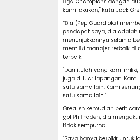
Liga Champions dengan dua 
kami lakukan," kata Jack Grea
“Dia (Pep Guardiola) membe
pendapat saya, dia adalah m
menunjukkannya selama ber
memiliki manajer terbaik d
terbaik.
"Dan itulah yang kami milik
juga di luar lapangan. Kami 
satu sama lain. Kami senan
satu sama lain."
Grealish kemudian berbica
gol Phil Foden, dia menga
tidak sempurna.
"Saya hanya berpikir untuk 