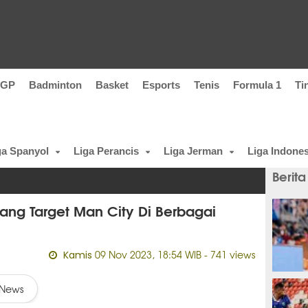
oGP
Badminton
Basket
Esports
Tenis
Formula 1
Ti
ga Spanyol
Liga Perancis
Liga Jerman
Liga Indones
Berita
tang Target Man City Di Berbagai
09 Nov 2023, 18:54 WIB
- 741 views
Kamis
12 men
News