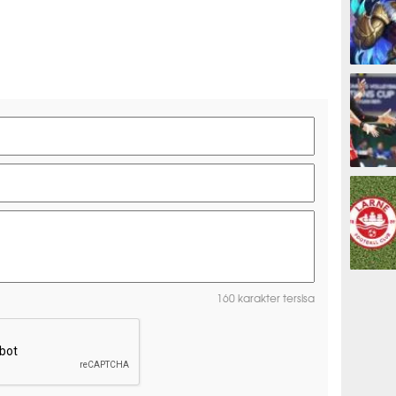
ESPORTS
OLAHRAG
PREDIKSI
160 karakter tersisa