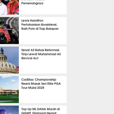
Pemenangnya
P
783
Lewis Hamilton
Pertahankan Konsistensi,
Raih Poin di Tiap Balapan
612
Senat AS Bahas Reformasi
Tinju Lewat Muhammad Ali
Revival Act
518
Cadillac Championship
Resmi Masuk Seri Elite PGA
Tour Mulai 2028
343
Top Up ML DANA Murah di
GGWP, Diamond Hemat