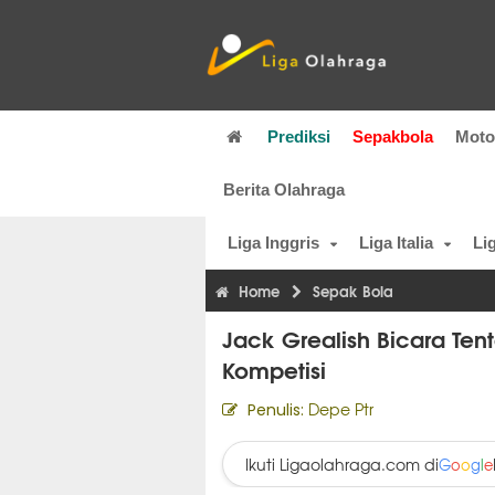
Prediksi
Sepakbola
Mot
Berita Olahraga
Liga Inggris
Liga Italia
Li
Home
Sepak Bola
Jack Grealish Bicara Ten
Kompetisi
Depe Ptr
Penulis:
Ikuti Ligaolahraga.com di
G
o
o
g
l
e