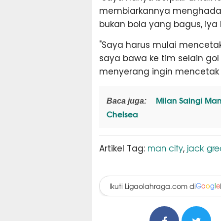
membiarkannya menghadapi 
bukan bola yang bagus, iya
"Saya harus mulai mencetak
saya bawa ke tim selain go
menyerang ingin mencetak l
Milan Saingi Man
Baca juga:
Chelsea
man city
jack gre
Artikel Tag:
,
Ikuti Ligaolahraga.com di
G
o
o
g
l
e