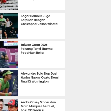
OLA
8784
Bogor Hornbills Juga
Berpisah dengan
Christopher Jason Winata
732
Taiwan Open 2026:
Peluang Tanvi Sharma
Pecahkan Rekor
TON
1995
Alexandra Eala Siap Duel
Kontra Naomi Osaka Demi
Final Di Washington
476
Andai Casey Stoner dan
Marc Marquez Berduel,
Bos LCR Prediksi