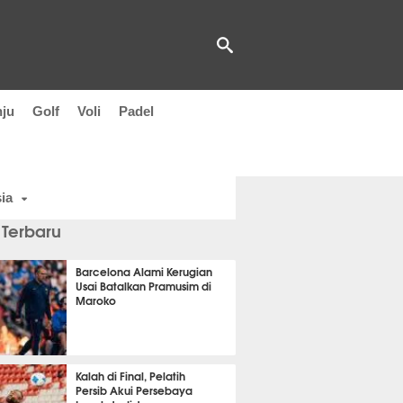
nju
Golf
Voli
Padel
ia
 Terbaru
Barcelona Alami Kerugian
Usai Batalkan Pramusim di
Maroko
it 53 detik lalu
Kalah di Final, Pelatih
Persib Akui Persebaya