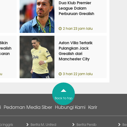
Dua Klub Premier
League Dalam
Perburuan Grealish
2 hari 23 jam lalu
Bikin
Aston Villa Tertarik
ealish
Pulangkan Jack
caran
Grealish dari
Manchester City
lu
3 hari 22 jam lalu
Back to top
i
Pedoman Media Siber
Hubungi Kami
Karir
a Inggris
Berita M. United
Berita Persib
Be