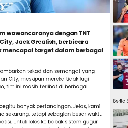
33 men
Dalam wawancaranya dengan TNT
ity, Jack Grealish, berbicara
uk mencapai target dalam berbagai
37 men
gambarkan tekad dan semangat yang
an City, meskipun mereka tidak lagi
, tim ini masih terlibat di berbagai
43 men
Berita
 begitu banyak pertandingan. Jelas, kami
ao sekarang, tetapi sebagian besar waktu
isi. Untuk lolos ke babak sistem gugur