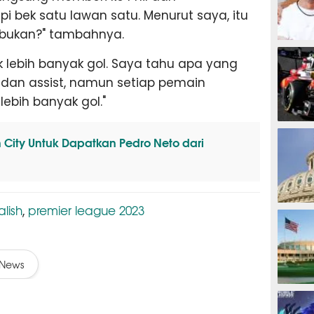
bek satu lawan satu. Menurut saya, itu
 bukan?" tambahnya.
MOTOG
 lebih banyak gol. Saya tahu apa yang
l dan assist, namun setiap pemain
ebih banyak gol."
F1
 City Untuk Dapatkan Pedro Neto dari
alish
premier league 2023
,
TINJU
News
GOLF