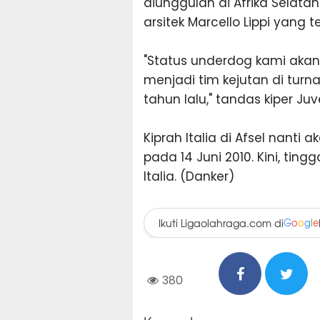
diunggulan di Afrika Selatan 
arsitek Marcello Lippi yang 
"Status underdog kami aka
menjadi tim kejutan di turn
tahun lalu," tandas kiper Juv
Kiprah Italia di Afsel nant
pada 14 Juni 2010. Kini, ting
Italia. (Danker)
Ikuti Ligaolahraga.com di
G
o
o
g
l
e
380