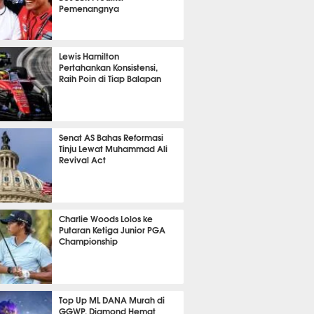
Pemenangnya
P
717
Lewis Hamilton
Pertahankan Konsistensi,
Raih Poin di Tiap Balapan
556
Senat AS Bahas Reformasi
Tinju Lewat Muhammad Ali
Revival Act
478
Charlie Woods Lolos ke
Putaran Ketiga Junior PGA
Championship
334
Top Up ML DANA Murah di
GGWP, Diamond Hemat