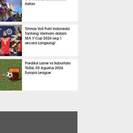
Instan
2057
Timnas Voli Putri Indonesia
Tantang Vietnam dalam
SEA V Cup 2026 Leg 1
secara Langsung!
A LAIN
617
Prediksi Larne vs Saburtalo
Tbilisi, 05 Agustus 2026
Europa League
 BOLA
2204