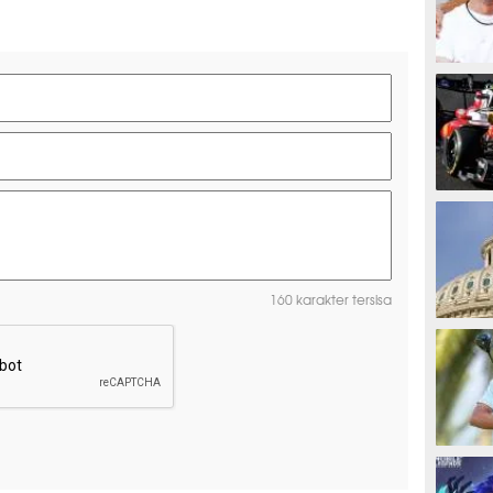
MOTOG
F1
160 karakter tersisa
TINJU
GOLF