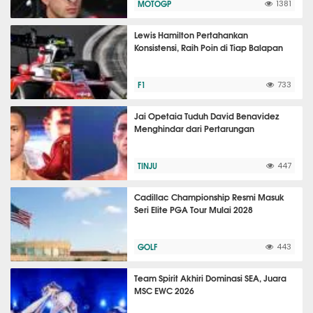
MOTOGP
1381
Lewis Hamilton Pertahankan
Konsistensi, Raih Poin di Tiap Balapan
F1
733
Jai Opetaia Tuduh David Benavidez
Menghindar dari Pertarungan
TINJU
447
Cadillac Championship Resmi Masuk
Seri Elite PGA Tour Mulai 2028
GOLF
443
Team Spirit Akhiri Dominasi SEA, Juara
MSC EWC 2026