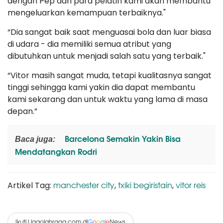
dengan Pep dan para pelatih kami akan membantu
mengeluarkan kemampuan terbaiknya."
“Dia sangat baik saat menguasai bola dan luar biasa
di udara - dia memiliki semua atribut yang
dibutuhkan untuk menjadi salah satu yang terbaik."
“Vitor masih sangat muda, tetapi kualitasnya sangat
tinggi sehingga kami yakin dia dapat membantu
kami sekarang dan untuk waktu yang lama di masa
depan.”
Barcelona Semakin Yakin Bisa
Baca juga:
Mendatangkan Rodri
manchester city
txiki begiristain
vitor reis
Artikel Tag:
,
,
Ikuti Ligaolahraga.com di
News
G
o
o
g
l
e