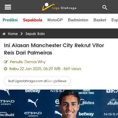
Prediksi
Sepakbola
MotoGP
Badminton
Basket
Esp
Liga Inggris
Liga Italia
Liga Spanyol
Liga Perancis
Li
Home
Sepak Bola
Ini Alasan Manchester City Rekrut Vitor
Reis Dari Palmeiras
Demos Why
Penulis:
22 Jan 2025, 06:29 WIB
- 669 views
Rabu
Ikuti Ligaolahraga.com di
News
G
o
o
g
l
e