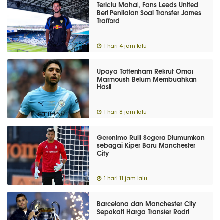
Terlalu Mahal, Fans Leeds United
Beri Penilaian Soal Transfer James
Trafford
1 hari 4 jam lalu
Upaya Tottenham Rekrut Omar
Marmoush Belum Membuahkan
Hasil
1 hari 8 jam lalu
Geronimo Rulli Segera Diumumkan
sebagai Kiper Baru Manchester
City
1 hari 11 jam lalu
Barcelona dan Manchester City
Sepakati Harga Transfer Rodri