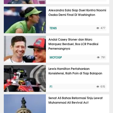
Alexandra Eala Siap Duel Kontra Naomi
Osaka Demi Final Di Washington
TENIS
477
Andai Casey Stoner dan Marc
Marquez Berduel, Bos LCR Prediksi
Pemenangnya
MOTOGP
791
Lewis Hamilton Pertahankan
Konsistensi, Raih Poin di Tiap Balapan
F1
615
Senat AS Bahas Reformasi Tinju Lewat
Muhammad Ali Revival Act