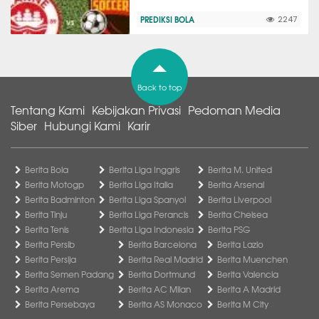
PREDIKSI BOLA
2247
Back to top
Tentang Kami
Kebijakan Privasi
Pedoman Media
Siber
Hubungi Kami
Karir
Berita Bola
Berita Liga Inggris
Berita M. United
Berita Motogp
Berita Liga Italia
Berita Arsenal
Berita Badminton
Berita Liga Spanyol
Berita Liverpool
Berita Tinju
Berita Liga Perancis
Berita Chelsea
Berita Tenis
Berita Liga Indonesia
Berita PSG
Berita Persib
Berita Barcelona
Berita Lazio
Berita Persija
Berita Real Madrid
Berita Muenchen
Berita Semen Padang
Berita Dortmund
Berita Valencia
Berita Arema
Berita AC Milan
Berita A Madrid
Berita Persebaya
Berita AS Monaco
Berita M City