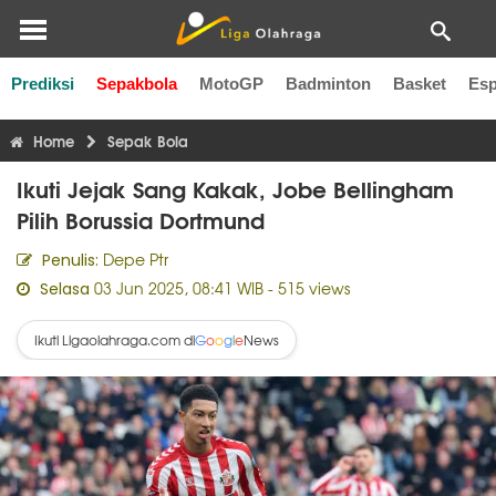
Prediksi
Sepakbola
MotoGP
Badminton
Basket
Esp
Liga Inggris
Liga Italia
Liga Spanyol
Liga Perancis
Li
Home
Sepak Bola
Ikuti Jejak Sang Kakak, Jobe Bellingham
Pilih Borussia Dortmund
Depe Ptr
Penulis:
03 Jun 2025, 08:41 WIB
- 515 views
Selasa
Ikuti Ligaolahraga.com di
News
G
o
o
g
l
e