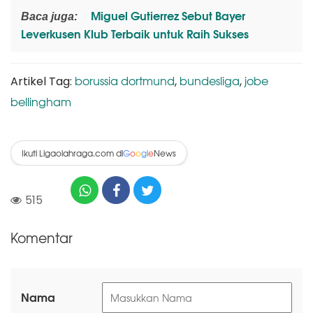
Miguel Gutierrez Sebut Bayer
Baca juga:
Leverkusen Klub Terbaik untuk Raih Sukses
borussia dortmund
bundesliga
jobe
Artikel Tag:
,
,
bellingham
Ikuti Ligaolahraga.com di
News
G
o
o
g
l
e
515
Komentar
Nama