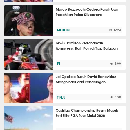
Marco Bezzecchi Cedera Parah Usai
Pecahkan Rekor Silverstone
MOTOGP
1223
Lewis Hamilton Pertahankan
Konsistensi, Raih Poin di Tiap Balapan
F1
699
Jai Opetaia Tuduh David Benavidez
Menghindar dari Pertarungan
TINJU
408
Cadillac Championship Resmi Masuk
Seri Elite PGA Tour Mulai 2028