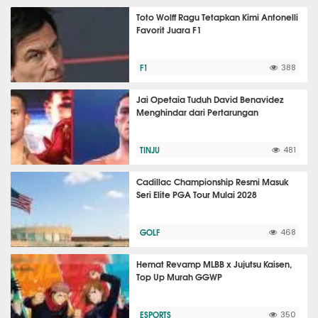
Toto Wolff Ragu Tetapkan Kimi Antonelli
Favorit Juara F1
F1
388
Jai Opetaia Tuduh David Benavidez
Menghindar dari Pertarungan
TINJU
481
Cadillac Championship Resmi Masuk
Seri Elite PGA Tour Mulai 2028
GOLF
468
Hemat Revamp MLBB x Jujutsu Kaisen,
Top Up Murah GGWP
ESPORTS
350