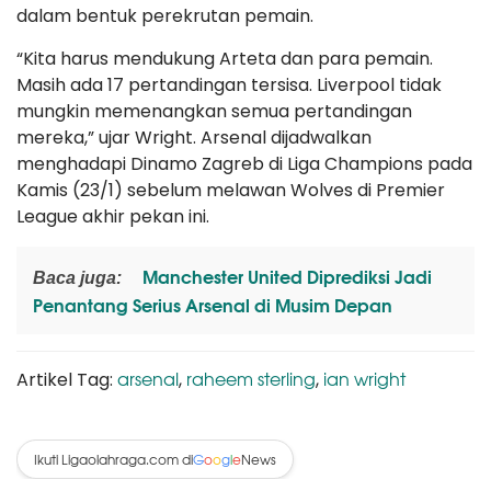
dalam bentuk perekrutan pemain.
“Kita harus mendukung Arteta dan para pemain.
Masih ada 17 pertandingan tersisa. Liverpool tidak
mungkin memenangkan semua pertandingan
mereka,” ujar Wright. Arsenal dijadwalkan
menghadapi Dinamo Zagreb di Liga Champions pada
Kamis (23/1) sebelum melawan Wolves di Premier
League akhir pekan ini.
Manchester United Diprediksi Jadi
Baca juga:
Penantang Serius Arsenal di Musim Depan
arsenal
raheem sterling
ian wright
Artikel Tag:
,
,
Ikuti Ligaolahraga.com di
News
G
o
o
g
l
e