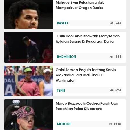
Malique Ewin Putuskan untuk
Memperkuat Oregon Ducks
BASKET
543
Justin Hoh Lebih Khawatir Monyet dan
Kotoran Burung Di Kejuaraan Dunia
BADMINTON
1144
Opini Jessica Pegula Tentang Servis
Alexandra Eala Usai Final Di
Washington
TENIS
524
Marco Bezzecchi Cedera Parah Usai
Pecahkan Rekor Silverstone
MOTOGP
1448