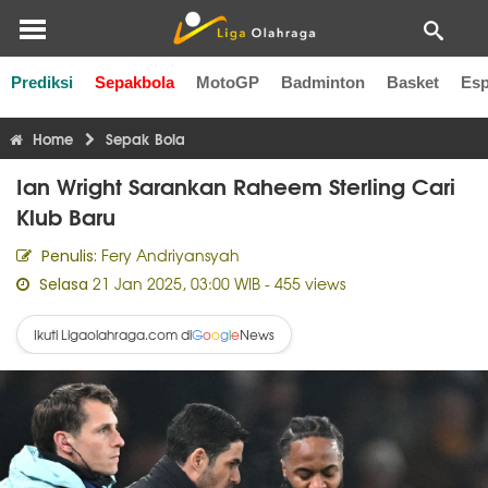
Prediksi
Sepakbola
MotoGP
Badminton
Basket
Esp
Liga Inggris
Liga Italia
Liga Spanyol
Liga Perancis
Li
Home
Sepak Bola
Ian Wright Sarankan Raheem Sterling Cari
Klub Baru
Fery Andriyansyah
Penulis:
21 Jan 2025, 03:00 WIB
- 455 views
Selasa
Ikuti Ligaolahraga.com di
News
G
o
o
g
l
e