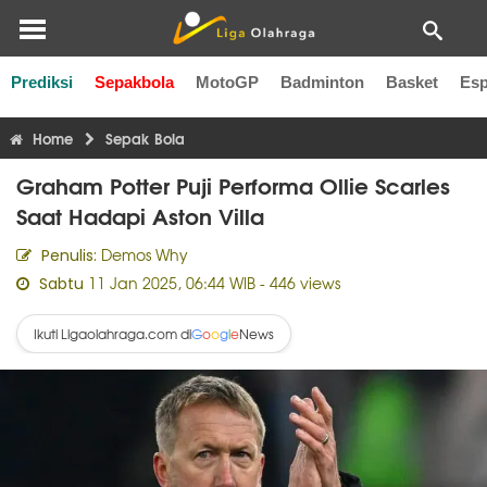
Prediksi
Sepakbola
MotoGP
Badminton
Basket
Esp
Liga Inggris
Liga Italia
Liga Spanyol
Liga Perancis
Li
Home
Sepak Bola
Graham Potter Puji Performa Ollie Scarles
Saat Hadapi Aston Villa
Demos Why
Penulis:
11 Jan 2025, 06:44 WIB
- 446 views
Sabtu
Ikuti Ligaolahraga.com di
News
G
o
o
g
l
e