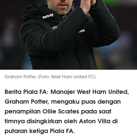
Graham Potter. (Foto: West Ham United FC)
Berita Piala FA: Manajer West Ham United,
Graham Potter, mengaku puas dengan
penampilan Ollie Scarles pada saat
timnya disingkirkan oleh Aston Villa di
putaran ketiga Piala FA.