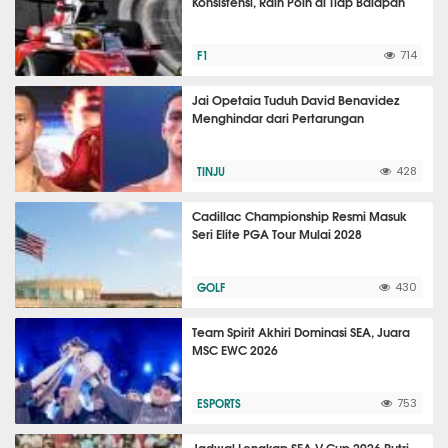
Konsistensi, Raih Poin di Tiap Balapan
F1
714
Jai Opetaia Tuduh David Benavidez
Menghindar dari Pertarungan
TINJU
428
Cadillac Championship Resmi Masuk
Seri Elite PGA Tour Mulai 2028
GOLF
430
Team Spirit Akhiri Dominasi SEA, Juara
MSC EWC 2026
ESPORTS
753
Jadwal Lengkap SEA V Cup 2026 Putri