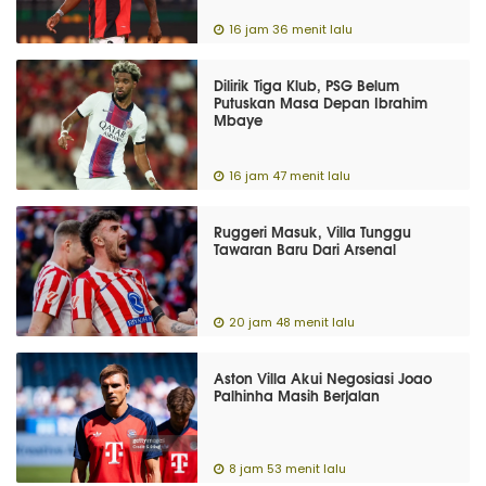
16 jam 36 menit lalu
Dilirik Tiga Klub, PSG Belum
Putuskan Masa Depan Ibrahim
Mbaye
16 jam 47 menit lalu
Ruggeri Masuk, Villa Tunggu
Tawaran Baru Dari Arsenal
20 jam 48 menit lalu
Aston Villa Akui Negosiasi Joao
Palhinha Masih Berjalan
8 jam 53 menit lalu