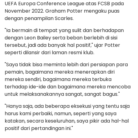
UEFA Europa Conference League atas FCSB pada
November 2022. Graham Potter mengaku puas
dengan penampilan Scarles.
"Ia bermain di tempat yang sulit dan berhadapan
dengan Leon Bailey serta beban berlebih di sisi
tersebut, jadi ada banyak hal positif," ujar Potter
seperti dilansir dari laman resmi klub.
"Saya tidak bisa meminta lebih dari persiapan para
pemain, bagaimana mereka menerapkan diri
mereka sendiri, bagaimana mereka terbuka
terhadap ide-ide dan bagaimana mereka mencoba
untuk melaksanakannya sangat, sangat bagus."
"Hanya saja, ada beberapa eksekusi yang tentu saja
harus kami perbaiki, namun, seperti yang saya
katakan, secara keseluruhan, saya pikir ada hal-hal
positif dari pertandingan ini."