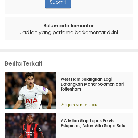
Belum ada komentar.
Jadilah yang pertama berkomentar disini
Berita Terkait
West Ham Selangkah Lagi
Datangkan Manor Solomon dari
Tottenham
4 jam 31 menit lalu
AC Milan Siap Lepas Pervis
Estupinan, Aston Villa Siaga Satu